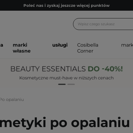
Poleć nas i zyskaj jeszcze więcej punktów
Zapisz się na newsletter pełen porad
Bezpłatne konsultacje kosmetologiczne
Z nami to możliwe! Realizacja zamówienia do 24h.
ja
marki
usługi
Cosibella
mark
Poleć nas i zyskaj jeszcze więcej punktów
własne
Corner
Zapisz się na newsletter pełen porad
Po opalaniu
metyki po opalaniu