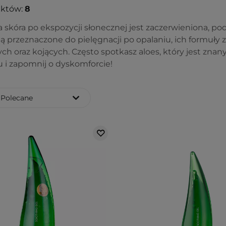
uktów:
8
a skóra po ekspozycji słonecznej jest zaczerwieniona, po
 Są przeznaczone do pielęgnacji po opalaniu, ich formu
ych oraz kojących. Często spotkasz aloes, który jest z
u i zapomnij o dyskomforcie!
Polecane