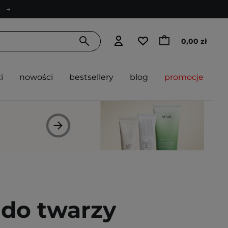
0,00 zł
i
nowości
bestsellery
blog
promocje
 do twarzy