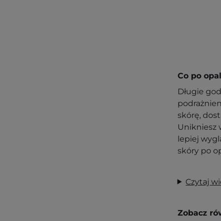
Co po opa
Długie god
podrażnien
skórę, dost
Unikniesz 
lepiej wygl
skóry po op
Czytaj wi
Zobacz ró