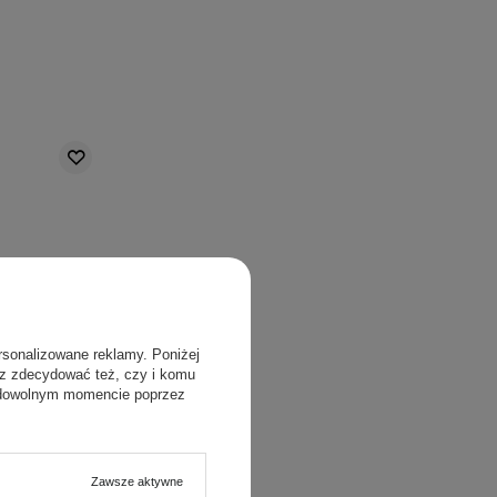
rsonalizowane reklamy. Poniżej
sz zdecydować też, czy i komu
 dowolnym momencie poprzez
Zawsze aktywne