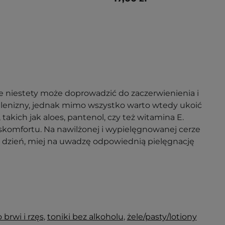
 niestety może doprowadzić do zaczerwienienia i
palenizny, jednak mimo wszystko warto wtedy ukoić
takich jak aloes, pantenol, czy też witamina E.
yskomfortu. Na nawilżonej i wypielęgnowanej cerze
 co dzień, miej na uwadzę odpowiednią pielęgnację
brwi i rzęs
,
toniki bez alkoholu
,
żele/pasty/lotiony