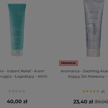
PROMOCJA
i - Instant Relief - Krem
Aromatica - Soothing Aloe 
rująco - Łagodzący - 40ml
Kojący Żel Aloesowy -
2
40,00 zł
23,40 zł
39,00