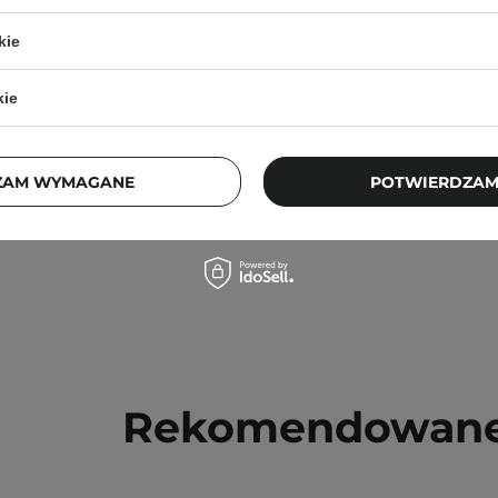
- Aloe Vera 2% + Probiotic
Frudia - My Orchard Al
g Face Toner - Łagodzący
Soothing Gel - Łagodz
kie
o Twarzy z Aloesem - 250ml
Aloesowy - 300m
kie
1
31,50 zł
35,00
25,00 zł
ZAM WYMAGANE
POTWIERDZAM
Rekomendowane 