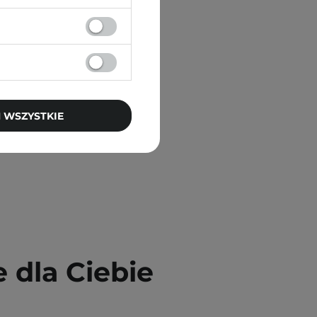
oe Real
ący Żel
l
 zł
 WSZYSTKIE
dla Ciebie