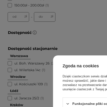
150.00zł - 200.00zł
1
zł
zł
od
do
-
Dostępność
Dostępność stacjonarnie
Warszawa
ul. Boh. Warszawy 26
2
Zgoda na cookies
ul. Wileńska 14c
1
Wrocław
Dzięki ciasteczkom serwis dzia
możesz sprawdzić, jakie dane i
ul. Kościuszki 109
1
zezwalasz na przetwarzanie d
usunięcie ciasteczek z Twojej p
Łódź
ul. Jaracza 25/2
1
Funkcjonalne pliki 
Kraków