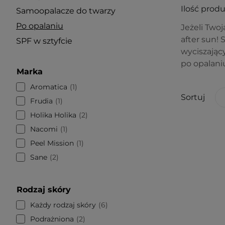
Ilość prod
Samoopalacze do twarzy
Po opalaniu
Jeżeli Twoj
after sun!
SPF w sztyfcie
wyciszając
po opalani
Marka
Aromatica
1
Sortuj
Frudia
1
Holika Holika
2
Nacomi
1
Peel Mission
1
Sane
2
Rodzaj skóry
Każdy rodzaj skóry
6
Podrażniona
2