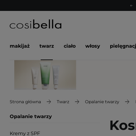
makijaż
twarz
ciało
włosy
pielęgnac
Strona główna
Twarz
Opalanie twarzy
Opalanie twarzy
Kos
Kremy z SPF