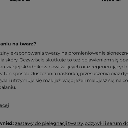
laniu na twarz?
ziny eksponowania twarzy na promieniowanie słoneczne
ia skóry. Oczywiście skutkuje to też pojawieniem się o
arczyć jej składników nawilżających oraz regenerujących, 
w ten sposób złuszczania naskórka, przesuszenia oraz d
ąda i utrzymuje się makijaż, więc jeżeli malujesz się na
alaniu.
ęcej
wnież:
zestawy do pielęgnacji twarzy
,
odżywki i serum do 