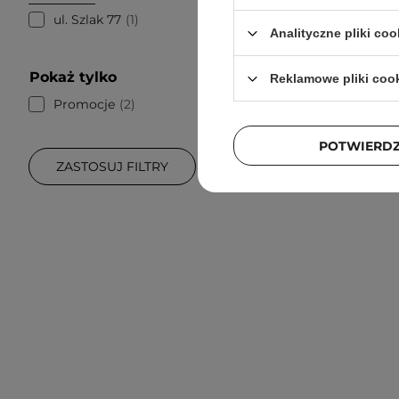
Sane 
ul. Szlak 77
1
Calmin
Analityczne pliki coo
Tonik d
Pokaż tylko
Reklamowe pliki coo
Promocje
2
POTWIERD
ZASTOSUJ FILTRY