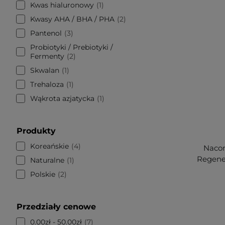
Kwas hialuronowy
1
Kwasy AHA / BHA / PHA
2
Pantenol
3
Probiotyki / Prebiotyki /
Fermenty
2
Skwalan
1
Trehaloza
1
Wąkrota azjatycka
1
Produkty
Koreańskie
4
Nacom
Regene
Naturalne
1
Polskie
2
Przedziały cenowe
0.00zł - 50.00zł
7