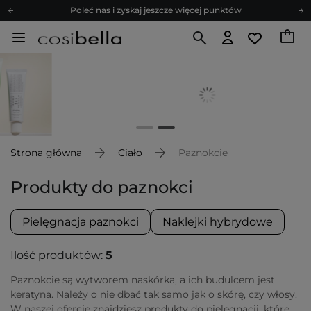
Poleć nas i zyskaj jeszcze więcej punktów
Zapisz się na newsletter pełen porad
Bezpłatne konsultacje kosmetologiczne
Z nami to możliwe! Realizacja zamówienia do 24h.
Poleć nas i zyskaj jeszcze więcej punktów
Zapisz się na newsletter pełen porad
Strona główna
Ciało
Paznokcie
Produkty do paznokci
Pielęgnacja paznokci
Naklejki hybrydowe
Ilość produktów:
5
Paznokcie są wytworem naskórka, a ich budulcem jest
keratyna. Należy o nie dbać tak samo jak o skórę, czy włosy.
W naszej ofercie znajdziesz produkty do pielęgnacji, które