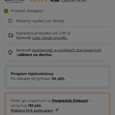
4.66
Opinie
439
Produkt dostępny
Możemy wysłać już:
dzisiaj!
Najtańsza przesyłka od: 4,99 zł.
Sprawdź
czas i koszt wysyłki.
Sprawdź
dostępność w punktach stacjonarnych
i
odbierz za darmo.
Program lojalnościowy
Po zakupie otrzymasz:
54
pkt.
Poleć go znajomym w
Programie Poleceń
i
otrzymaj
135
pkt.
Pobierz link polecający