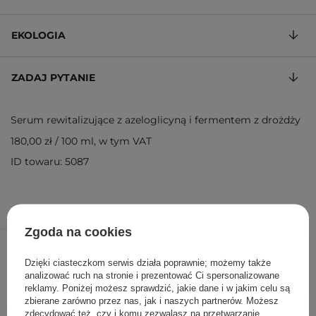
EKOLOGIA
ZADAJ PYTANIE
Serum rewitalizujące z azeloglicyną i fermentem z drożdży
180,00 zł
/
100 ml
, w tym VAT
ID towaru: 5087
Zgoda na cookies
54,00 zł
/
szt.
Dzięki ciasteczkom serwis działa poprawnie; możemy także
DODAJ DO KOSZYKA
analizować ruch na stronie i prezentować Ci spersonalizowane
reklamy. Poniżej możesz sprawdzić, jakie dane i w jakim celu są
zbierane zarówno przez nas, jak i naszych partnerów. Możesz
zdecydować też, czy i komu zezwalasz na przetwarzanie