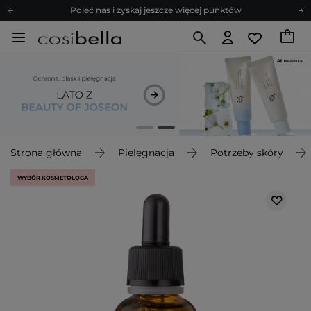
Poleć nas i zyskaj jeszcze więcej punktów
Zapisz się na newsletter pełen porad
Bezpłatne konsultacje kosmetologiczne
Z nami to możliwe! Realizacja zamówienia do 24h.
Poleć nas i zyskaj jeszcze więcej punktów
Zapisz się na newsletter pełen porad
Strona główna
Pielęgnacja
Potrzeby skóry
WYBÓR KOSMETOLOGA