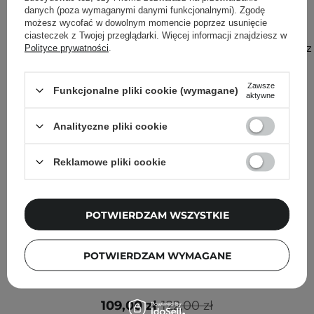
Inni klienci sprawdzali również
danych (poza wymaganymi danymi funkcjonalnymi). Zgodę
możesz wycofać w dowolnym momencie poprzez usunięcie
ciasteczek z Twojej przeglądarki. Więcej informacji znajdziesz w
Zobacz
Polityce prywatności
.
więcej
Zawsze
Funkcjonalne pliki cookie (wymagane)
aktywne
Analityczne pliki cookie
Reklamowe pliki cookie
POTWIERDZAM WSZYSTKIE
POTWIERDZAM WYMAGANE
SkinTra - Zestaw Smooth Operator - 50ml + 30ml
109,00 zł
122,00 zł