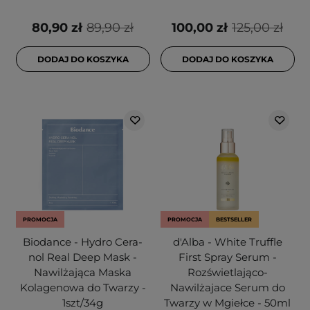
80,90 zł
89,90 zł
100,00 zł
125,00 zł
DODAJ DO KOSZYKA
DODAJ DO KOSZYKA
PROMOCJA
PROMOCJA
BESTSELLER
Biodance - Hydro Cera-
d'Alba - White Truffle
nol Real Deep Mask -
First Spray Serum -
Nawilżająca Maska
Rozświetlająco-
Kolagenowa do Twarzy -
Nawilżajace Serum do
1szt/34g
Twarzy w Mgiełce - 50ml