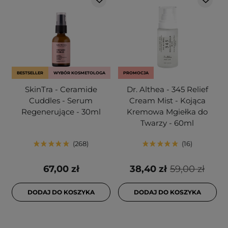
BESTSELLER
WYBÓR KOSMETOLOGA
PROMOCJA
SkinTra - Ceramide
Dr. Althea - 345 Relief
Cuddles - Serum
Cream Mist - Kojąca
Regenerujące - 30ml
Kremowa Mgiełka do
Twarzy - 60ml
268
16
67,00 zł
38,40 zł
59,00 zł
DODAJ DO KOSZYKA
DODAJ DO KOSZYKA