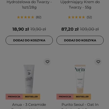
Hydrożelowa do Twarzy -
Ujędrniający Krem do
1szt/28g
Twarzy - 55g
82
52
18,90 zł
19,90 zł
87,20 zł
109,00 zł
DODAJ DO KOSZYKA
DODAJ DO KOSZYKA
PROMOCJA
BESTSELLER
PROMOCJA
BESTSELLER
Anua - 3 Ceramide
Purito Seoul - Oat In