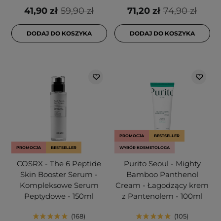
41,90 zł
59,90 zł
71,20 zł
74,90 zł
DODAJ DO KOSZYKA
DODAJ DO KOSZYKA
PROMOCJA
BESTSELLER
PROMOCJA
BESTSELLER
WYBÓR KOSMETOLOGA
COSRX - The 6 Peptide
Purito Seoul - Mighty
Skin Booster Serum -
Bamboo Panthenol
Kompleksowe Serum
Cream - Łagodzący krem
Peptydowe - 150ml
z Pantenolem - 100ml
168
105