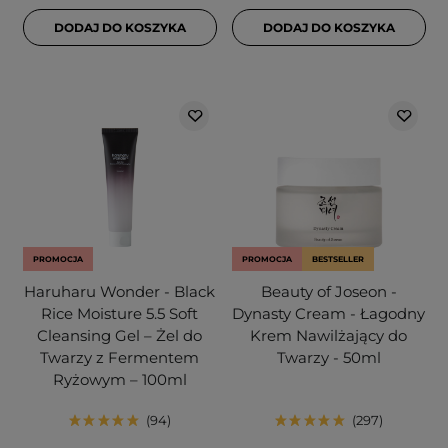
DODAJ DO KOSZYKA
DODAJ DO KOSZYKA
PROMOCJA
PROMOCJA
BESTSELLER
Haruharu Wonder - Black
Beauty of Joseon -
Rice Moisture 5.5 Soft
Dynasty Cream - Łagodny
Cleansing Gel – Żel do
Krem Nawilżający do
Twarzy z Fermentem
Twarzy - 50ml
Ryżowym – 100ml
94
297