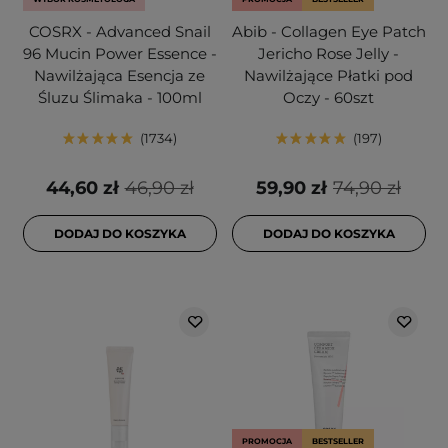
COSRX - Advanced Snail
Abib - Collagen Eye Patch
96 Mucin Power Essence -
Jericho Rose Jelly -
Nawilżająca Esencja ze
Nawilżające Płatki pod
Śluzu Ślimaka - 100ml
Oczy - 60szt
1734
197
44,60 zł
46,90 zł
59,90 zł
74,90 zł
DODAJ DO KOSZYKA
DODAJ DO KOSZYKA
PROMOCJA
BESTSELLER