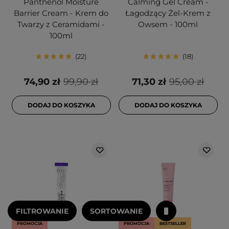
Panthenol Moisture
Calming Gel Cream -
Barrier Cream - Krem do
Łagodzący Żel-Krem z
Twarzy z Ceramidami -
Owsem - 100ml
100ml
22
18
74,90 zł
99,90 zł
71,30 zł
95,00 zł
DODAJ DO KOSZYKA
DODAJ DO KOSZYKA
FILTROWANIE
SORTOWANIE
PROMOCJA
PROMOCJA
BESTSELLER