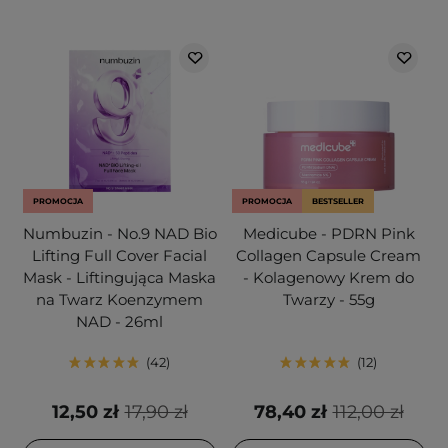
PROMOCJA
PROMOCJA
BESTSELLER
Numbuzin - No.9 NAD Bio
Medicube - PDRN Pink
Lifting Full Cover Facial
Collagen Capsule Cream
Mask - Liftingująca Maska
- Kolagenowy Krem do
na Twarz Koenzymem
Twarzy - 55g
NAD - 26ml
42
12
12,50 zł
17,90 zł
78,40 zł
112,00 zł