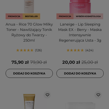
PROMOCJA
BESTSELLER
PROMOCJA
WYBÓR KOSMETOLOGA
Anua - Rice 70 Glow Milky
Laneige - Lip Sleeping
Toner - Nawilżający Tonik
Mask EX - Berry - Maska
Ryżowy do Twarzy -
Intensywnie
250ml
Regenerująca Usta - 3g
126
424
75,90 zł
79,90 zł
20,00 zł
25,00 zł
DODAJ DO KOSZYKA
DODAJ DO KOSZYKA