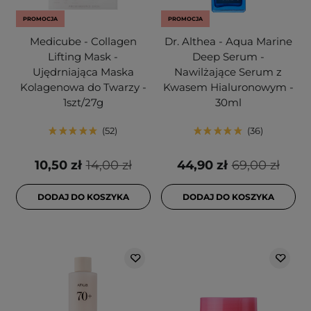
PROMOCJA
PROMOCJA
Medicube - Collagen
Dr. Althea - Aqua Marine
Lifting Mask -
Deep Serum -
Ujędrniająca Maska
Nawilżające Serum z
Kolagenowa do Twarzy -
Kwasem Hialuronowym -
1szt/27g
30ml
52
36
10,50 zł
14,00 zł
44,90 zł
69,00 zł
DODAJ DO KOSZYKA
DODAJ DO KOSZYKA