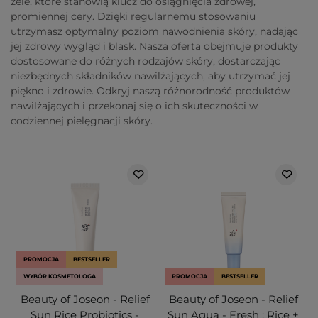
żele, które stanowią klucz do osiągnięcia zdrowej,
promiennej cery. Dzięki regularnemu stosowaniu
utrzymasz optymalny poziom nawodnienia skóry, nadając
jej zdrowy wygląd i blask. Nasza oferta obejmuje produkty
dostosowane do różnych rodzajów skóry, dostarczając
niezbędnych składników nawilżających, aby utrzymać jej
piękno i zdrowie. Odkryj naszą różnorodność produktów
nawilżających i przekonaj się o ich skuteczności w
codziennej pielęgnacji skóry.
PROMOCJA
BESTSELLER
WYBÓR KOSMETOLOGA
PROMOCJA
BESTSELLER
Beauty of Joseon - Relief
Beauty of Joseon - Relief
Sun Rice Probiotics -
Sun Aqua - Fresh : Rice +