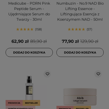
Medicube - PDRN Pink
Numbuzin - No.9 NAD Bio
Peptide Serum -
Lifting Essence -
Ujędrniające Serum do
Liftingująca Esencja z
Twarzy - 30ml
Koenzymem NAD - 50ml
158
57
62,90 zł
89,90 zł
77,90 zł
129,90 zł
DODAJ DO KOSZYKA
DODAJ DO KOSZYKA
PROMOCJA
BESTSELLER
WYBÓR KOSMETOLOGA
PROMOCJA
BESTSELLER