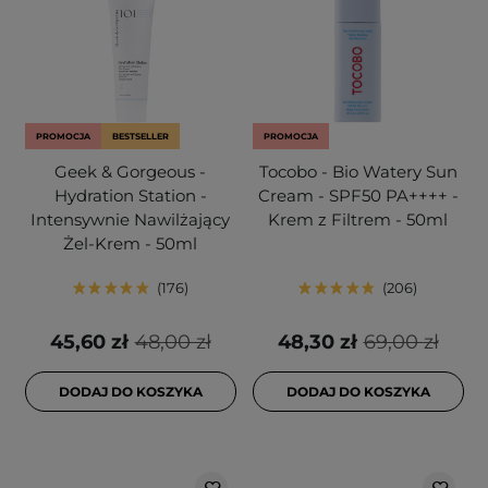
PROMOCJA
BESTSELLER
PROMOCJA
Geek & Gorgeous -
Tocobo - Bio Watery Sun
Hydration Station -
Cream - SPF50 PA++++ -
Intensywnie Nawilżający
Krem z Filtrem - 50ml
Żel-Krem - 50ml
176
206
45,60 zł
48,00 zł
48,30 zł
69,00 zł
DODAJ DO KOSZYKA
DODAJ DO KOSZYKA