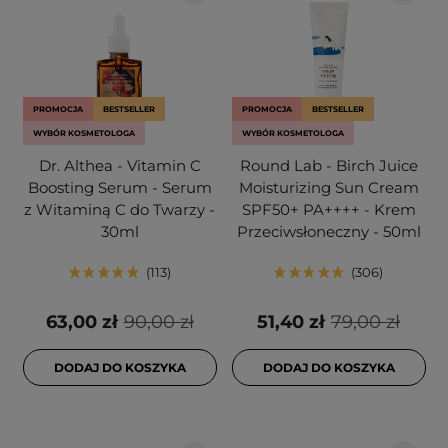
PROMOCJA
BESTSELLER
PROMOCJA
BESTSELLER
WYBÓR KOSMETOLOGA
WYBÓR KOSMETOLOGA
Dr. Althea - Vitamin C
Round Lab - Birch Juice
Boosting Serum - Serum
Moisturizing Sun Cream
z Witaminą C do Twarzy -
SPF50+ PA++++ - Krem
30ml
Przeciwsłoneczny - 50ml
113
306
63,00 zł
90,00 zł
51,40 zł
79,00 zł
DODAJ DO KOSZYKA
DODAJ DO KOSZYKA