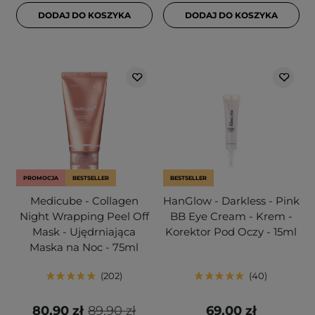
DODAJ DO KOSZYKA
DODAJ DO KOSZYKA
PROMOCJA
BESTSELLER
BESTSELLER
Medicube - Collagen
HanGlow - Darkless - Pink
Night Wrapping Peel Off
BB Eye Cream - Krem -
Mask - Ujędrniająca
Korektor Pod Oczy - 15ml
Maska na Noc - 75ml
202
40
80,90 zł
89,90 zł
69,00 zł