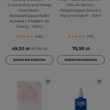
Ground Rice and Honey
TXA 4% Serum -
Glow Mask -
Rozjaśniające Serum z
Rozświetlająca Maska
Niacynamidem - 30ml
Ryżowa z Miodem do
Twarzy - 150ml
435
173
49,20 zł
57,90 zł
75,90 zł
DODAJ DO KOSZYKA
DODAJ DO KOSZYKA