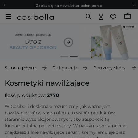
Zapisz się na newsletter pełen porad
Bezpłatne konsultacje kosmetologiczne
Z nami to możliwe! Realizacja zamówienia do 24h.
Poleć nas i zyskaj jeszcze więcej punktów
Zapisz się na newsletter pełen porad
Strona główna
Pielęgnacja
Potrzeby skóry
Kosmetyki nawilżające
Ilość produktów:
2770
W Cosibelli doskonale rozumiemy, jak ważne jest
nawilżanie skóry. Nasza oferta to wybór produktów
starannie wyselekcjonowanych, aby zaspokoić tę
fundamentalną potrzebę skóry. W naszym asortymencie
znajdziesz silnie nawilżające serum, kremy, emulsje oraz