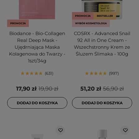
PROMOCJA
BESTSELLER
PROMOCJA
WYBÓR KOSMETOLOGA
Biodance - Bio-Collagen
COSRX - Advanced Snail
Real Deep Mask -
92 All in One Cream -
Ujędrniająca Maska
Wszechstronny Krem ze
Kolagenowa do Twarzy -
Śluzem Ślimaka - 100g
1szt/34g
631
997
17,90 zł
19,90 zł
51,20 zł
56,90 zł
DODAJ DO KOSZYKA
DODAJ DO KOSZYKA