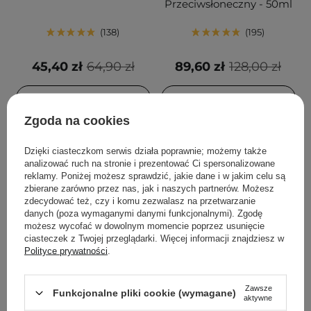
Przeciwsłoneczny - 50ml
138
195
45,40 zł
64,90 zł
89,60 zł
128,00 zł
DODAJ DO KOSZYKA
DODAJ DO KOSZYKA
Zgoda na cookies
Dzięki ciasteczkom serwis działa poprawnie; możemy także
analizować ruch na stronie i prezentować Ci spersonalizowane
reklamy. Poniżej możesz sprawdzić, jakie dane i w jakim celu są
zbierane zarówno przez nas, jak i naszych partnerów. Możesz
zdecydować też, czy i komu zezwalasz na przetwarzanie
danych (poza wymaganymi danymi funkcjonalnymi). Zgodę
możesz wycofać w dowolnym momencie poprzez usunięcie
ciasteczek z Twojej przeglądarki. Więcej informacji znajdziesz w
Polityce prywatności
.
PROMOCJA
BESTSELLER
PROMOCJA
BESTSELLER
Aestura - Atobarrier 365
Anua - Heartleaf
Zawsze
Funkcjonalne pliki cookie (wymagane)
Cream - Nawilżający
Quercetinol Pore Deep
aktywne