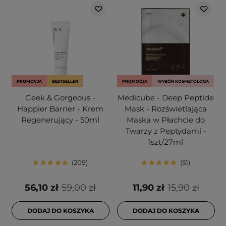
PROMOCJA
BESTSELLER
PROMOCJA
WYBÓR KOSMETOLOGA
Geek & Gorgeous -
Medicube - Deep Peptide
Happier Barrier - Krem
Mask - Rozświetlająca
Regenerujący - 50ml
Maska w Płachcie do
Twarzy z Peptydami -
1szt/27ml
209
51
56,10 zł
59,00 zł
11,90 zł
15,90 zł
DODAJ DO KOSZYKA
DODAJ DO KOSZYKA