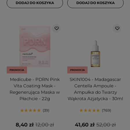
DODAJ DO KOSZYKA
DODAJ DO KOSZYKA
PROMOCJA
PROMOCJA
Medicube - PDRN Pink
SKIN1004 - Madagascar
Vita Coating Mask -
Centella Ampoule -
Regenerująca Maska w
Ampułka do Twarzy
Płachcie - 22g
Wąkrota Azjatycka - 30ml
39
769
8,40 zł
12,00 zł
41,60 zł
52,00 zł