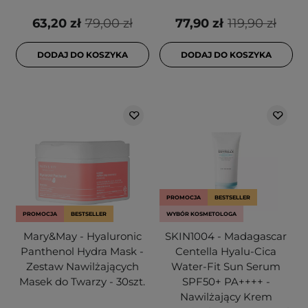
63,20 zł
79,00 zł
77,90 zł
119,90 zł
DODAJ DO KOSZYKA
DODAJ DO KOSZYKA
PROMOCJA
BESTSELLER
PROMOCJA
BESTSELLER
WYBÓR KOSMETOLOGA
Mary&May - Hyaluronic
SKIN1004 - Madagascar
Panthenol Hydra Mask -
Centella Hyalu-Cica
Zestaw Nawilżających
Water-Fit Sun Serum
Masek do Twarzy - 30szt.
SPF50+ PA++++ -
Nawilżający Krem