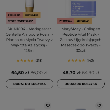
PROMOCJA
BESTSELLER
WYBÓR KOSMETOLOGA
PROMOCJA
BESTSELLER
SKIN1004 - Madagascar
Mary&May - Collagen
Centella Ampoule Foam -
Peptide Vital Mask -
Pianka do Mycia Twarzy z
Zestaw Ujędrniających
Wąkrotą Azjatycką -
Maseczek do Twarzy -
125ml
30szt
218
143
64,50 zł
86,00 zł
48,70 zł
64,90 zł
DODAJ DO KOSZYKA
DODAJ DO KOSZYKA