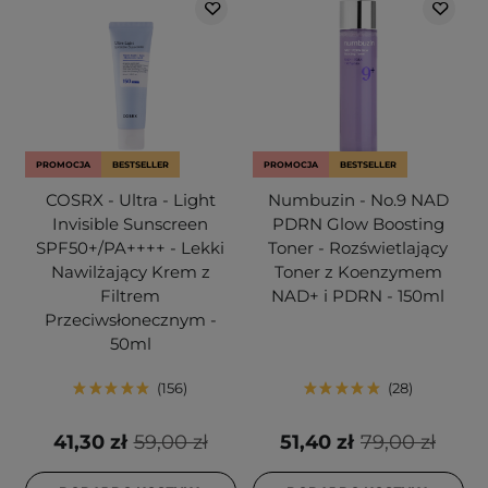
PROMOCJA
BESTSELLER
PROMOCJA
BESTSELLER
COSRX - Ultra - Light
Numbuzin - No.9 NAD
Invisible Sunscreen
PDRN Glow Boosting
SPF50+/PA++++ - Lekki
Toner - Rozświetlający
Nawilżający Krem z
Toner z Koenzymem
Filtrem
NAD+ i PDRN - 150ml
Przeciwsłonecznym -
50ml
156
28
41,30 zł
59,00 zł
51,40 zł
79,00 zł