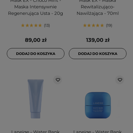
Mask EX - Choco Mint -
Mask EX - Maska
Maska Intensywnie
Rewitalizująco-
Regenerująca Usta - 20g
Nawilżająca - 70ml
13
19
89,00 zł
139,00 zł
DODAJ DO KOSZYKA
DODAJ DO KOSZYKA
Laneige - Water Bank
Laneige - Water Bank