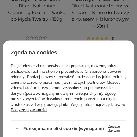
Blue Hyaluronic
Blue Hyaluronic Intensive
Cleansing Foam - Pianka
Cream - Krem do Twarzy
do Mycia Twarzy - 150g
z Kwasem Hialuronowym
- 50ml
1
Zgoda na cookies
109,00 zł
169,00 zł
Dzięki ciasteczkom serwis działa poprawnie; możemy także
DODAJ DO KOSZYKA
DODAJ DO KOSZYKA
analizować ruch na stronie i prezentować Ci spersonalizowane
reklamy. Poniżej możesz sprawdzić, jakie dane i w jakim celu są
zbierane zarówno przez nas, jak i naszych partnerów. Możesz
zdecydować też, czy i komu zezwalasz na przetwarzanie
danych (poza wymaganymi danymi funkcjonalnymi). Zgodę
możesz wycofać w dowolnym momencie poprzez usunięcie
ciasteczek z Twojej przeglądarki. Więcej informacji znajdziesz w
Polityce prywatności
.
Zawsze
Funkcjonalne pliki cookie (wymagane)
aktywne