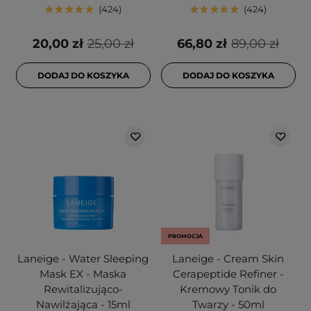
424
424
20,00 zł
25,00 zł
66,80 zł
89,00 zł
DODAJ DO KOSZYKA
DODAJ DO KOSZYKA
PROMOCJA
Laneige - Water Sleeping
Laneige - Cream Skin
Mask EX - Maska
Cerapeptide Refiner -
Rewitalizująco-
Kremowy Tonik do
Nawilżająca - 15ml
Twarzy - 50ml