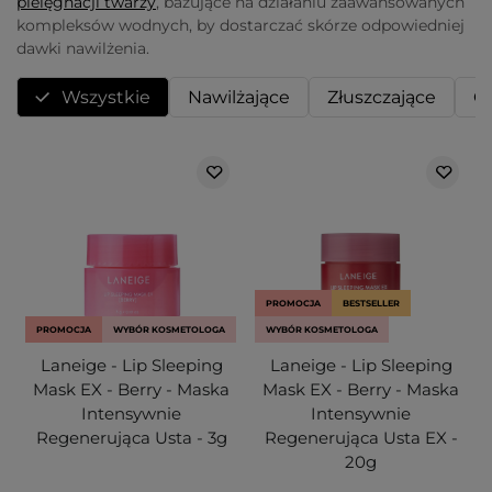
pielęgnacji twarzy
, bazujące na działaniu zaawansowanych
kompleksów wodnych, by dostarczać skórze odpowiedniej
dawki nawilżenia.
Wszystkie
Nawilżające
Złuszczające
O
PROMOCJA
BESTSELLER
PROMOCJA
WYBÓR KOSMETOLOGA
WYBÓR KOSMETOLOGA
Laneige - Lip Sleeping
Laneige - Lip Sleeping
Mask EX - Berry - Maska
Mask EX - Berry - Maska
Intensywnie
Intensywnie
Regenerująca Usta - 3g
Regenerująca Usta EX -
20g