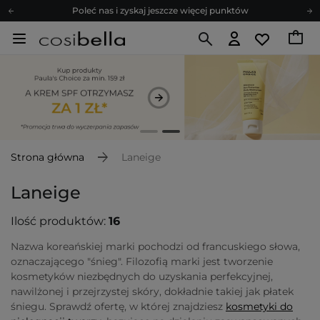
Poleć nas i zyskaj jeszcze więcej punktów
Zapisz się na newsletter pełen porad
Bezpłatne konsultacje kosmetologiczne
Z nami to możliwe! Realizacja zamówienia do 24h.
Poleć nas i zyskaj jeszcze więcej punktów
Zapisz się na newsletter pełen porad
Strona główna
Laneige
Laneige
Ilość produktów:
16
Nazwa koreańskiej marki pochodzi od francuskiego słowa,
oznaczającego "śnieg". Filozofią marki jest tworzenie
kosmetyków niezbędnych do uzyskania perfekcyjnej,
nawilżonej i przejrzystej skóry, dokładnie takiej jak płatek
śniegu. Sprawdź ofertę, w której znajdziesz
kosmetyki do