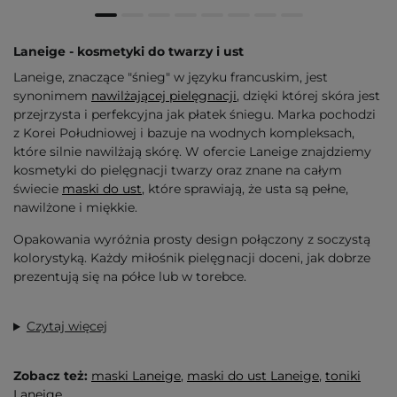
Laneige - kosmetyki do twarzy i ust
Laneige, znaczące "śnieg" w języku francuskim, jest
synonimem
nawilżającej pielęgnacji
, dzięki której skóra jest
przejrzysta i perfekcyjna jak płatek śniegu. Marka pochodzi
z Korei Południowej i bazuje na wodnych kompleksach,
które silnie nawilżają skórę. W ofercie Laneige znajdziemy
kosmetyki do pielęgnacji twarzy oraz znane na całym
świecie
maski do ust
, które sprawiają, że usta są pełne,
nawilżone i miękkie.
Opakowania wyróżnia prosty design połączony z soczystą
kolorystyką. Każdy miłośnik pielęgnacji doceni, jak dobrze
prezentują się na półce lub w torebce.
Czytaj więcej
Zobacz też:
maski Laneige
,
maski do ust Laneige
,
toniki
Laneige