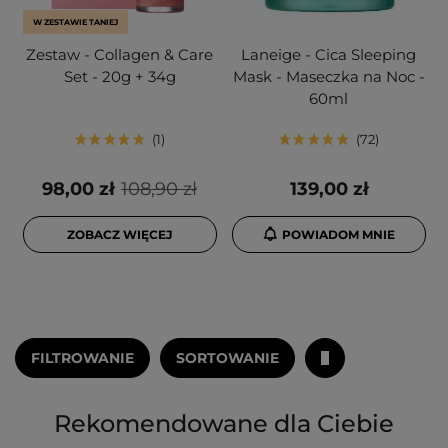
W ZESTAWIE TANIEJ
Zestaw - Collagen & Care
Laneige - Cica Sleeping
Set - 20g + 34g
Mask - Maseczka na Noc -
60ml
1
72
98,00 zł
108,90 zł
139,00 zł
ZOBACZ WIĘCEJ
POWIADOM MNIE
FILTROWANIE
SORTOWANIE
Rekomendowane dla Ciebie