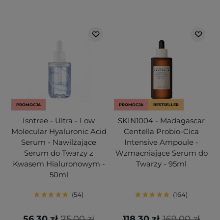
PROMOCJA
PROMOCJA
BESTSELLER
Isntree - Ultra - Low
SKIN1004 - Madagascar
Molecular Hyaluronic Acid
Centella Probio-Cica
Serum - Nawilżające
Intensive Ampoule -
Serum do Twarzy z
Wzmacniające Serum do
Kwasem Hialuronowym -
Twarzy - 95ml
50ml
54
164
56,30 zł
75,00 zł
118,30 zł
169,00 zł