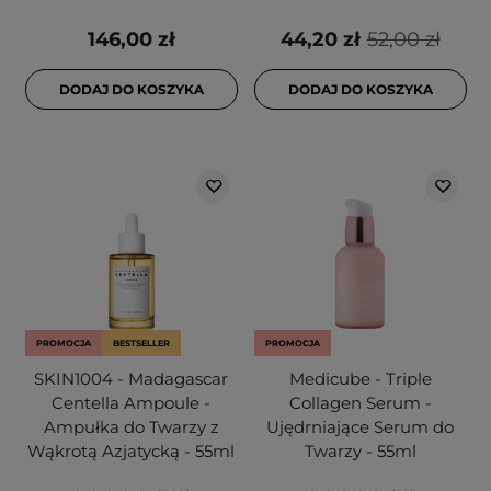
146,00 zł
44,20 zł
52,00 zł
DODAJ DO KOSZYKA
DODAJ DO KOSZYKA
PROMOCJA
BESTSELLER
PROMOCJA
SKIN1004 - Madagascar
Medicube - Triple
Centella Ampoule -
Collagen Serum -
Ampułka do Twarzy z
Ujędrniające Serum do
Wąkrotą Azjatycką - 55ml
Twarzy - 55ml