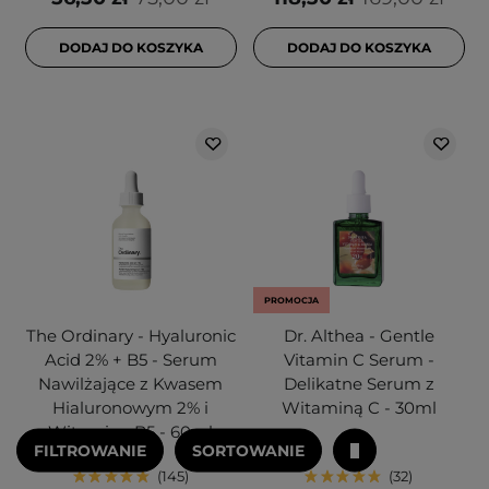
DODAJ DO KOSZYKA
DODAJ DO KOSZYKA
PROMOCJA
The Ordinary - Hyaluronic
Dr. Althea - Gentle
Acid 2% + B5 - Serum
Vitamin C Serum -
Nawilżające z Kwasem
Delikatne Serum z
Hialuronowym 2% i
Witaminą C - 30ml
Witaminą B5 - 60ml
FILTROWANIE
SORTOWANIE
145
32