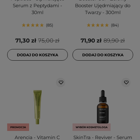
Serum z Peptydami -
Booster Ujędrniający do
30ml
Twarzy - 300ml
85
84
71,30 zł
75,00 zł
71,90 zł
89,90 zł
DODAJ DO KOSZYKA
DODAJ DO KOSZYKA
PROMOCJA
WYBÓR KOSMETOLOGA
Arencia - Vitamin C
SkinTra - Reviver - Serum