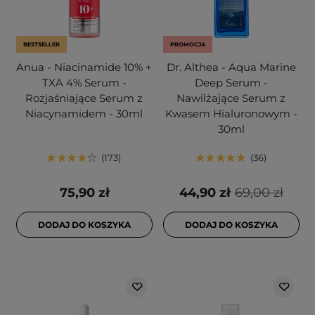
BESTSELLER
PROMOCJA
Anua - Niacinamide 10% +
Dr. Althea - Aqua Marine
TXA 4% Serum -
Deep Serum -
Rozjaśniające Serum z
Nawilżające Serum z
Niacynamidem - 30ml
Kwasem Hialuronowym -
30ml
173
36
75,90 zł
44,90 zł
69,00 zł
DODAJ DO KOSZYKA
DODAJ DO KOSZYKA