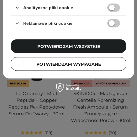
Analityczne pliki cookie
DODAJ DO KOSZYKA
DODAJ DO KOSZYKA
Reklamowe pliki cookie
POTWIERDZAM WSZYSTKIE
POTWIERDZAM WYMAGANE
BESTSELLER
PROMOCJA
WYBÓR KOSMETOLOGA
The Ordinary - Multi-
SKIN1004 - Madagascar
Peptide + Copper
Centella Poremizing
Peptides 1% - Peptydowe
Fresh Ampoule - Serum
Serum Do Twarzy - 30ml
Zmniejszające
Widoczność Porów - 30ml
119
90