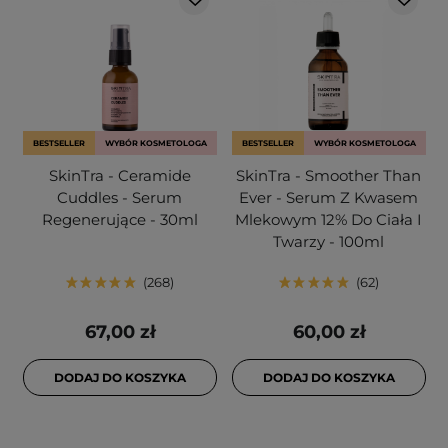
BESTSELLER
WYBÓR KOSMETOLOGA
BESTSELLER
WYBÓR KOSMETOLOGA
SkinTra - Ceramide
SkinTra - Smoother Than
Cuddles - Serum
Ever - Serum Z Kwasem
Regenerujące - 30ml
Mlekowym 12% Do Ciała I
Twarzy - 100ml
268
62
67,00 zł
60,00 zł
DODAJ DO KOSZYKA
DODAJ DO KOSZYKA