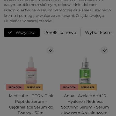
danym problemem skórnym, odpowiednio dobrane
składniki aktywne w serum wzmocnią działanie ulubionego
kremu i pomogą w walce ze zmianami. Znajdź swojego
ulubieńca w naszej ofercie!
Wszystko
Perełki cenowe
Wybór kosmet
PROMOCJA
BESTSELLER
PROMOCJA
BESTSELLER
Medicube - PDRN Pink
Anua - Azelaic Acid 10
Peptide Serum -
Hyaluron Redness
Ujędrniające Serum do
Soothing Serum - Serum
Twarzy - 30ml
z Kwasem Azelainowym i