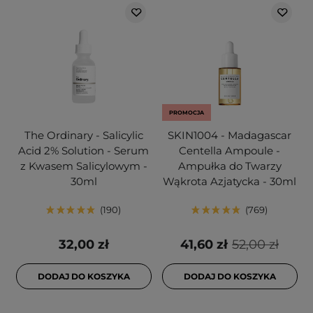
PROMOCJA
The Ordinary - Salicylic
SKIN1004 - Madagascar
Acid 2% Solution - Serum
Centella Ampoule -
z Kwasem Salicylowym -
Ampułka do Twarzy
30ml
Wąkrota Azjatycka - 30ml
190
769
32,00 zł
41,60 zł
52,00 zł
DODAJ DO KOSZYKA
DODAJ DO KOSZYKA