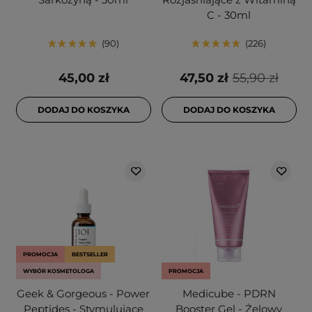
C - 30ml
90
226
45,00 zł
47,50 zł
55,90 zł
DODAJ DO KOSZYKA
DODAJ DO KOSZYKA
PROMOCJA
BESTSELLER
WYBÓR KOSMETOLOGA
PROMOCJA
Geek & Gorgeous - Power
Medicube - PDRN
Peptides - Stymulujące
Booster Gel - Żelowy