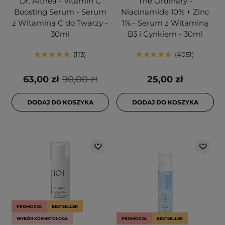
Dr. Althea - Vitamin C
The Ordinary -
Boosting Serum - Serum
Niacinamide 10% + Zinc
z Witaminą C do Twarzy -
1% - Serum z Witaminą
30ml
B3 i Cynkiem - 30ml
113
4051
63,00 zł
90,00 zł
25,00 zł
DODAJ DO KOSZYKA
DODAJ DO KOSZYKA
PROMOCJA
BESTSELLER
WYBÓR KOSMETOLOGA
PROMOCJA
BESTSELLER