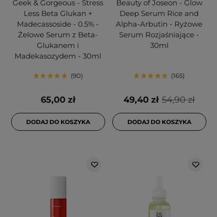
Geek & Gorgeous - Stress
Beauty of Joseon - Glow
Less Beta Glukan +
Deep Serum Rice and
Madecassoside - 0.5% -
Alpha-Arbutin - Ryżowe
Żelowe Serum z Beta-
Serum Rozjaśniające -
Glukanem i
30ml
Madekasozydem - 30ml
90
165
65,00 zł
49,40 zł
54,90 zł
DODAJ DO KOSZYKA
DODAJ DO KOSZYKA