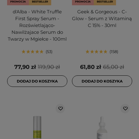
PROMOCJA
BESTSELLER
PROMOCJA
BESTSELLER
d'Alba - White Truffle
Geek & Gorgeous - C-
First Spray Serum -
Glow - Serum z Witaminą
Rozświetlająco-
C 15% - 30ml
Nawilżajace Serum do
Twarzy w Mgiełce - 100ml
53
158
77,90 zł
119,90 zł
61,80 zł
65,00 zł
DODAJ DO KOSZYKA
DODAJ DO KOSZYKA