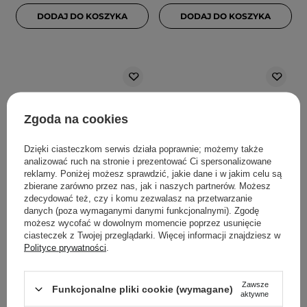
DODAJ DO KOSZYKA
DODAJ DO KOSZYKA
Zgoda na cookies
Dzięki ciasteczkom serwis działa poprawnie; możemy także
analizować ruch na stronie i prezentować Ci spersonalizowane
reklamy. Poniżej możesz sprawdzić, jakie dane i w jakim celu są
PROMOCJA
BESTSELLER
WYBÓR KOSMETOLOGA
zbierane zarówno przez nas, jak i naszych partnerów. Możesz
Medik8 - Crystal Retinal 3
Geek & Gorgeous - B-
zdecydować też, czy i komu zezwalasz na przetwarzanie
danych (poza wymaganymi danymi funkcjonalnymi). Zgodę
- Stabilne Serum
Bomb - Serum z
możesz wycofać w dowolnym momencie poprzez usunięcie
Przeciwstarzeniowe o
Niacynamidem 10% -
ciasteczek z Twojej przeglądarki. Więcej informacji znajdziesz w
Średniej Mocy - 30ml
30ml
Polityce prywatności
.
39
181
Zawsze
Funkcjonalne pliki cookie (wymagane)
aktywne
167,40 zł
279,00 zł
49,00 zł