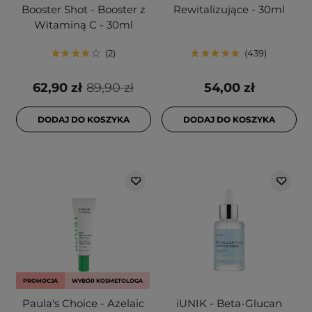
Booster Shot - Booster z
Rewitalizujące - 30ml
Witaminą C - 30ml
2
439
62,90 zł
89,90 zł
54,00 zł
DODAJ DO KOSZYKA
DODAJ DO KOSZYKA
PROMOCJA
WYBÓR KOSMETOLOGA
Paula's Choice - Azelaic
iUNIK - Beta-Glucan