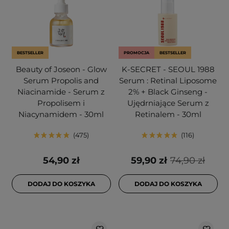
BESTSELLER
PROMOCJA
BESTSELLER
Beauty of Joseon - Glow
K-SECRET - SEOUL 1988
Serum Propolis and
Serum : Retinal Liposome
Niacinamide - Serum z
2% + Black Ginseng -
Propolisem i
Ujędrniające Serum z
Niacynamidem - 30ml
Retinalem - 30ml
475
116
54,90 zł
59,90 zł
74,90 zł
DODAJ DO KOSZYKA
DODAJ DO KOSZYKA