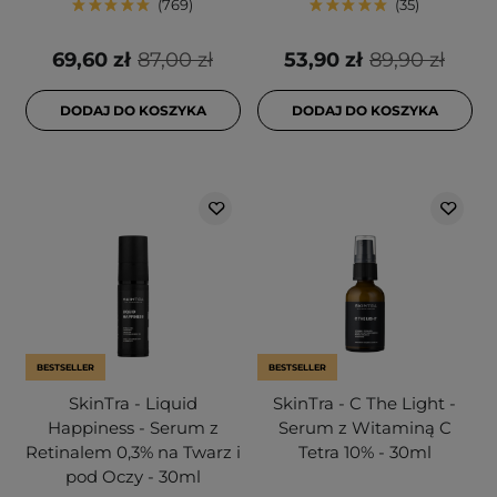
769
35
69,60 zł
87,00 zł
53,90 zł
89,90 zł
DODAJ DO KOSZYKA
DODAJ DO KOSZYKA
BESTSELLER
BESTSELLER
SkinTra - Liquid
SkinTra - C The Light -
Happiness - Serum z
Serum z Witaminą C
Retinalem 0,3% na Twarz i
Tetra 10% - 30ml
pod Oczy - 30ml