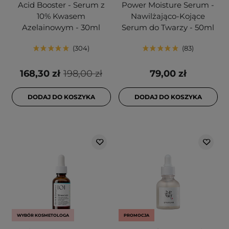
Acid Booster - Serum z
Power Moisture Serum -
10% Kwasem
Nawilżająco-Kojące
Azelainowym - 30ml
Serum do Twarzy - 50ml
304
83
168,30 zł
198,00 zł
79,00 zł
DODAJ DO KOSZYKA
DODAJ DO KOSZYKA
WYBÓR KOSMETOLOGA
PROMOCJA