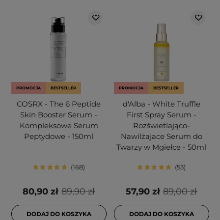
PROMOCJA
BESTSELLER
PROMOCJA
BESTSELLER
COSRX - The 6 Peptide
d'Alba - White Truffle
Skin Booster Serum -
First Spray Serum -
Kompleksowe Serum
Rozświetlająco-
Peptydowe - 150ml
Nawilżajace Serum do
Twarzy w Mgiełce - 50ml
168
53
80,90 zł
89,90 zł
57,90 zł
89,00 zł
DODAJ DO KOSZYKA
DODAJ DO KOSZYKA