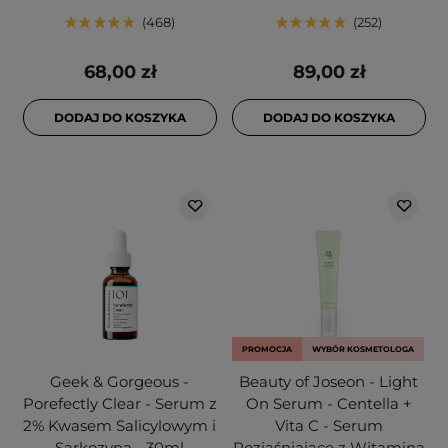
468
252
68,00 zł
89,00 zł
DODAJ DO KOSZYKA
DODAJ DO KOSZYKA
PROMOCJA
WYBÓR KOSMETOLOGA
Geek & Gorgeous -
Beauty of Joseon - Light
Porefectly Clear - Serum z
On Serum - Centella +
2% Kwasem Salicylowym i
Vita C - Serum
Sarkozyną - 30ml
Rozjaśniające z Witaminą