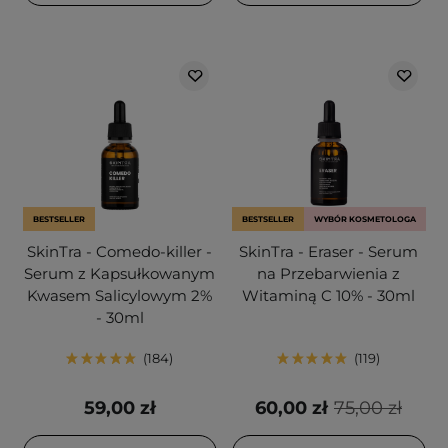
BESTSELLER
BESTSELLER
WYBÓR KOSMETOLOGA
SkinTra - Comedo-killer -
SkinTra - Eraser - Serum
Serum z Kapsułkowanym
na Przebarwienia z
Kwasem Salicylowym 2%
Witaminą C 10% - 30ml
- 30ml
184
119
59,00 zł
60,00 zł
75,00 zł