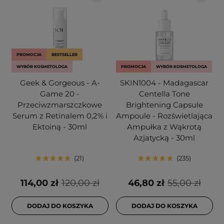
PROMOCJA
BESTSELLER
WYBÓR KOSMETOLOGA
PROMOCJA
WYBÓR KOSMETOLOGA
Geek & Gorgeous - A-
SKIN1004 - Madagascar
Game 20 -
Centella Tone
Przeciwzmarszczkowe
Brightening Capsule
Serum z Retinalem 0,2% i
Ampoule - Rozświetlająca
Ektoiną - 30ml
Ampułka z Wąkrotą
Azjatycką - 30ml
21
235
114,00 zł
120,00 zł
46,80 zł
55,00 zł
DODAJ DO KOSZYKA
DODAJ DO KOSZYKA