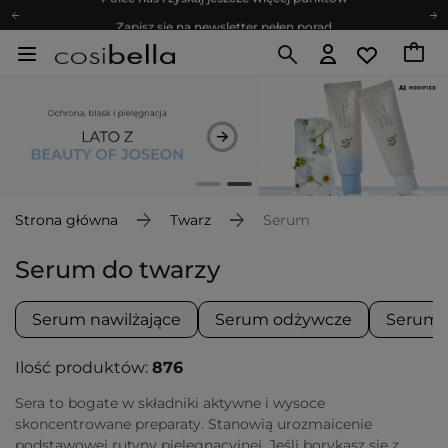
Zapisz się na newsletter pełen porad
Bezpłatne konsultacje kosmetologiczne
Z nami to możliwe! Realizacja zamówienia do 24h.
Poleć nas i zyskaj jeszcze więcej punktów
Zapisz się na newsletter pełen porad
Strona główna
Twarz
Serum
Serum do twarzy
Serum nawilżające
Serum odżywcze
Serum 
Ilość produktów:
876
Sera to bogate w składniki aktywne i wysoce
skoncentrowane preparaty. Stanowią urozmaicenie
podstawowej rutyny pielęgnacyjnej. Jeśli borykasz się z