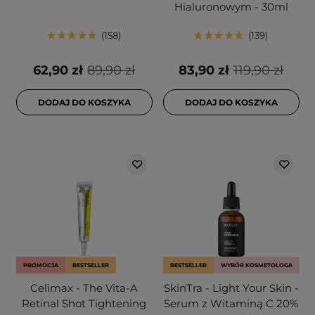
Hialuronowym - 30ml
158
139
62,90 zł
89,90 zł
83,90 zł
119,90 zł
DODAJ DO KOSZYKA
DODAJ DO KOSZYKA
PROMOCJA
BESTSELLER
BESTSELLER
WYBÓR KOSMETOLOGA
Celimax - The Vita-A
SkinTra - Light Your Skin -
Retinal Shot Tightening
Serum z Witaminą C 20%