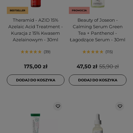
BESTSELLER
PROMOCJA
Theramid - AZID 15%
Beauty of Joseon -
Azelaic Acid Treatment -
Calming Serum Green
Kuracja z 15% Kwasem
Tea + Panthenol -
Azelainowym - 30ml
Łagodzące Serum - 30ml
39
115
175,00 zł
47,50 zł
55,90 zł
DODAJ DO KOSZYKA
DODAJ DO KOSZYKA