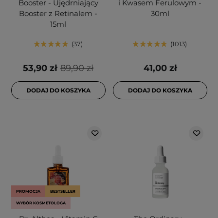
Booster - Ujędrniający
i Kwasem Ferulowym -
Booster z Retinalem -
30ml
15ml
37
1013
53,90 zł
89,90 zł
41,00 zł
DODAJ DO KOSZYKA
DODAJ DO KOSZYKA
PROMOCJA
BESTSELLER
WYBÓR KOSMETOLOGA