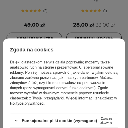
2
1
49,00 zł
28,00 zł
33,00 zł
DODAJ DO KOSZYKA
DODAJ DO KOSZYKA
Zgoda na cookies
Dzięki ciasteczkom serwis działa poprawnie; możemy także
analizować ruch na stronie i prezentować Ci spersonalizowane
reklamy. Poniżej możesz sprawdzić, jakie dane i w jakim celu są
zbierane zarówno przez nas, jak i naszych partnerów. Możesz
zdecydować też, czy i komu zezwalasz na przetwarzanie
danych (poza wymaganymi danymi funkcjonalnymi). Zgodę
możesz wycofać w dowolnym momencie poprzez usunięcie
ciasteczek z Twojej przeglądarki. Więcej informacji znajdziesz w
Polityce prywatności
.
Etude House - Fixing Tint
Etude House - Fixing Tint
Zawsze
- Długotrwały Tint do Ust
- Długotrwały Tint do Ust
Funkcjonalne pliki cookie (wymagane)
aktywne
- #07 Cranberry Plum -
- #05 Midnight Mauve -