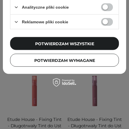
4g
4g
Analityczne pliki cookie
21
21
Reklamowe pliki cookie
38,00 zł
38,00 zł
POTWIERDZAM WSZYSTKIE
DODAJ DO KOSZYKA
DODAJ DO KOSZYKA
POTWIERDZAM WYMAGANE
Etude House - Fixing Tint
Etude House - Fixing Tint
- Długotrwały Tint do Ust
- Długotrwały Tint do Ust