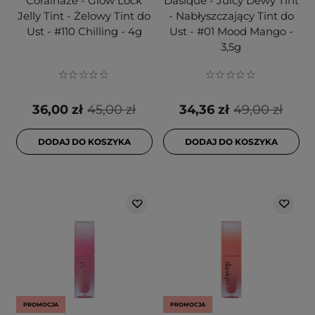
Coralhaze - Glow Lock
Dasique - Juicy Dewy Tint
Jelly Tint - Żelowy Tint do
- Nabłyszczający Tint do
Ust - #110 Chilling - 4g
Ust - #01 Mood Mango -
3,5g
36,00 zł
45,00 zł
34,36 zł
49,00 zł
DODAJ DO KOSZYKA
DODAJ DO KOSZYKA
PROMOCJA
PROMOCJA