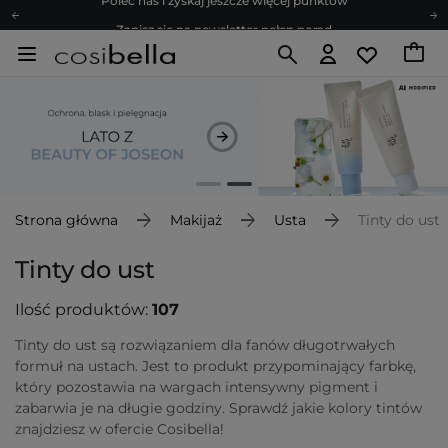
Zapisz się na newsletter pełen porad
Bezpłatne konsultacje kosmetologiczne
Z nami to możliwe! Realizacja zamówienia do 24h.
Poleć nas i zyskaj jeszcze więcej punktów
Zapisz się na newsletter pełen porad
Strona główna
Makijaż
Usta
Tinty do ust
Tinty do ust
Ilość produktów:
107
Tinty do ust są rozwiązaniem dla fanów długotrwałych
formuł na ustach. Jest to produkt przypominający farbkę,
który pozostawia na wargach intensywny pigment i
zabarwia je na długie godziny. Sprawdź jakie kolory tintów
znajdziesz w ofercie Cosibella!