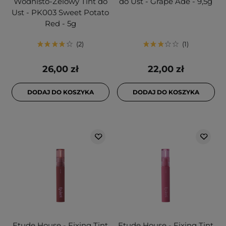
Wodnisto-Żelowy Tint do
do Ust - Grape Ade - 9,5g
Ust - PK003 Sweet Potato
Red - 5g
2
1
26,00 zł
22,00 zł
DODAJ DO KOSZYKA
DODAJ DO KOSZYKA
Etude House - Fixing Tint
Etude House - Fixing Tint