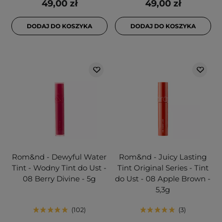
49,00 zł
49,00 zł
DODAJ DO KOSZYKA
DODAJ DO KOSZYKA
Rom&nd - Dewyful Water
Rom&nd - Juicy Lasting
Tint - Wodny Tint do Ust -
Tint Original Series - Tint
08 Berry Divine - 5g
do Ust - 08 Apple Brown -
5,3g
102
3