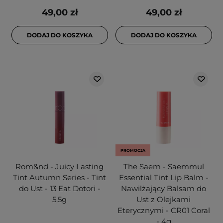
49,00 zł
49,00 zł
DODAJ DO KOSZYKA
DODAJ DO KOSZYKA
PROMOCJA
Rom&nd - Juicy Lasting
The Saem - Saemmul
Tint Autumn Series - Tint
Essential Tint Lip Balm -
do Ust - 13 Eat Dotori -
Nawilżający Balsam do
5,5g
Ust z Olejkami
Eterycznymi - CR01 Coral
- 4g