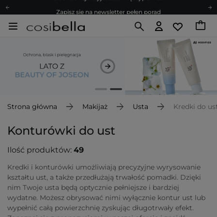
Zapisz się na newsletter pełen porad
Bezpłatne konsultacje kosmetologiczne
Z nami to możliwe! Realizacja zamówienia do 24h.
Poleć nas i zyskaj jeszcze więcej punktów
Zapisz się na newsletter pełen porad
Strona główna
Makijaż
Usta
Kredki do us
Konturówki do ust
Ilość produktów:
49
Kredki i konturówki umożliwiają precyzyjne wyrysowanie
kształtu ust, a także przedłużają trwałość pomadki. Dzięki
nim Twoje usta będą optycznie pełniejsze i bardziej
wydatne. Możesz obrysować nimi wyłącznie kontur ust lub
wypełnić całą powierzchnię zyskując długotrwały efekt.