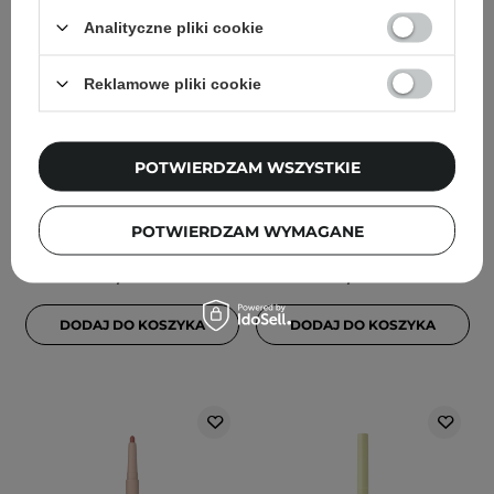
Analityczne pliki cookie
NOWOŚĆ
NOWOŚĆ
Poppy Head - Smudgic
Poppy Head - Smudgic
Reklamowe pliki cookie
Velvet Matt Lipstick -
Velvet Matt Lipstick -
Matowa Pomadka w
Matowa Pomadka w
Kredce - 01 Stone Veil -
Kredce - 02 Spellbound
POTWIERDZAM WSZYSTKIE
0,85g
Nude - 0,85g
POTWIERDZAM WYMAGANE
19,90 zł
19,90 zł
DODAJ DO KOSZYKA
DODAJ DO KOSZYKA