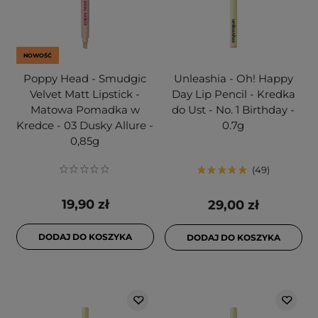
NOWOŚĆ
Poppy Head - Smudgic
Unleashia - Oh! Happy
Velvet Matt Lipstick -
Day Lip Pencil - Kredka
Matowa Pomadka w
do Ust - No. 1 Birthday -
Kredce - 03 Dusky Allure -
0.7g
0,85g
49
19,90 zł
29,00 zł
DODAJ DO KOSZYKA
DODAJ DO KOSZYKA