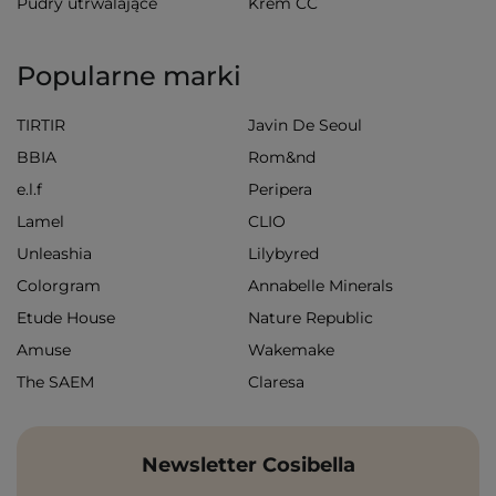
Pudry utrwalające
Krem CC
Popularne marki
TIRTIR
Javin De Seoul
BBIA
Rom&nd
e.l.f
Peripera
Lamel
CLIO
Unleashia
Lilybyred
Colorgram
Annabelle Minerals
Etude House
Nature Republic
Amuse
Wakemake
The SAEM
Claresa
Newsletter Cosibella