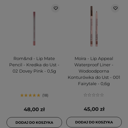
Rom&nd - Lip Mate
Moira - Lip Appeal
Pencil - Kredka do Ust -
Waterproof Liner -
02 Dovey Pink - 0,5g
Wodoodporna
Konturówka do Ust - 001
Fairytale - 0,6g
18
45,00 zł
48,00 zł
DODAJ DO KOSZYKA
DODAJ DO KOSZYKA