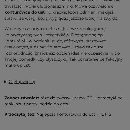
kontur? Co więcej, ten produkt może pomóc Ci wydłużyć
trwałość Twojej ulubionej szminki. Mowa oczywiście o
konturówce do ust
. To kredka, która odmieni makijaż i
sprawi, że wargi będą wyglądać jeszcze lepiej niż zwykle.
W naszym asortymencie znajdziesz szeroką gamę
kolorystyczną tych kosmetyków. Dostępne są np.
konturówki w odcieniu nude, różowym, brązowym,
czerwonym, a nawet fioletowym. Dzięki tak dużej
różnorodności znajdziesz odcień idealnie dopasowany do
Twojej pomadki czy błyszczyku. Tak powstanie perfekcyjny
make-up ust.
Czytaj więcej
Zobacz również:
róże do twarzy
,
kremy CC
,
kosmetyki do
makijażu twarzy
,
pędzle do oczu
Przeczytaj też:
Najlepsza konturówka do ust - TOP 5