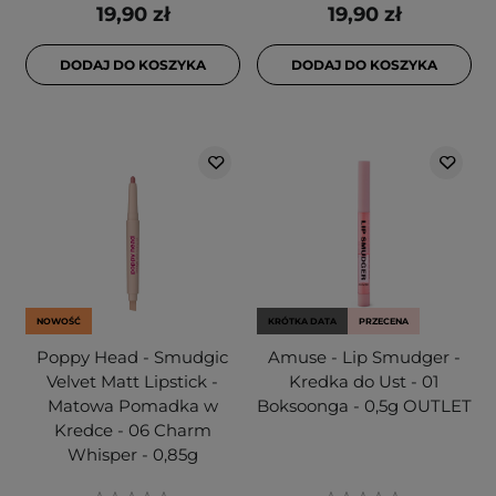
19,90 zł
19,90 zł
DODAJ DO KOSZYKA
DODAJ DO KOSZYKA
NOWOŚĆ
KRÓTKA DATA
PRZECENA
Poppy Head - Smudgic
Amuse - Lip Smudger -
Velvet Matt Lipstick -
Kredka do Ust - 01
Matowa Pomadka w
Boksoonga - 0,5g OUTLET
Kredce - 06 Charm
Whisper - 0,85g