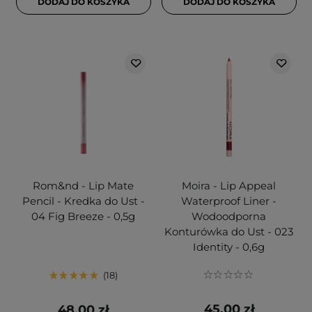
DODAJ DO KOSZYKA
DODAJ DO KOSZYKA
Rom&nd - Lip Mate
Moira - Lip Appeal
Pencil - Kredka do Ust -
Waterproof Liner -
04 Fig Breeze - 0,5g
Wodoodporna
Konturówka do Ust - 023
Identity - 0,6g
18
45,00 zł
48,00 zł