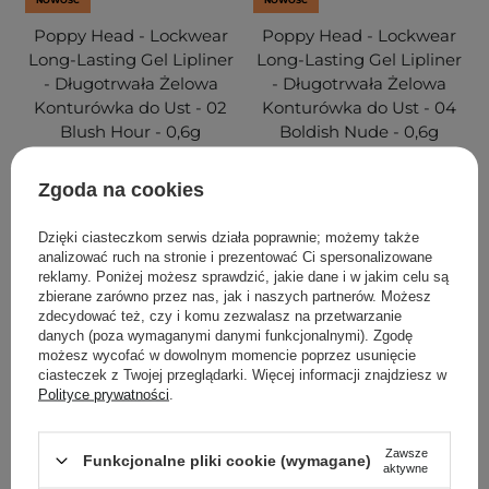
NOWOŚĆ
NOWOŚĆ
Poppy Head - Lockwear
Poppy Head - Lockwear
Long-Lasting Gel Lipliner
Long-Lasting Gel Lipliner
- Długotrwała Żelowa
- Długotrwała Żelowa
Konturówka do Ust - 02
Konturówka do Ust - 04
Blush Hour - 0,6g
Boldish Nude - 0,6g
Zgoda na cookies
14,90 zł
14,90 zł
Dzięki ciasteczkom serwis działa poprawnie; możemy także
analizować ruch na stronie i prezentować Ci spersonalizowane
reklamy. Poniżej możesz sprawdzić, jakie dane i w jakim celu są
DODAJ DO KOSZYKA
DODAJ DO KOSZYKA
zbierane zarówno przez nas, jak i naszych partnerów. Możesz
zdecydować też, czy i komu zezwalasz na przetwarzanie
danych (poza wymaganymi danymi funkcjonalnymi). Zgodę
możesz wycofać w dowolnym momencie poprzez usunięcie
ciasteczek z Twojej przeglądarki. Więcej informacji znajdziesz w
Polityce prywatności
.
Zawsze
Funkcjonalne pliki cookie (wymagane)
aktywne