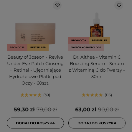
PROMOCJA
BESTSELLER
PROMOCJA
BESTSELLER
WYBÓR KOSMETOLOGA
Beauty of Joseon - Revive
Dr. Althea - Vitamin C
Under Eye Patch Ginseng
Boosting Serum - Serum
+ Retinal - Ujędrniające
z Witaminą C do Twarzy -
Hydrożelowe Płatki pod
30ml
Oczy - 60szt.
39
113
59,30 zł
79,00 zł
63,00 zł
90,00 zł
DODAJ DO KOSZYKA
DODAJ DO KOSZYKA