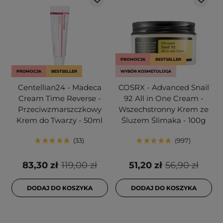
PROMOCJA
BESTSELLER
PROMOCJA
BESTSELLER
WYBÓR KOSMETOLOGA
Centellian24 - Madeca
COSRX - Advanced Snail
Cream Time Reverse -
92 All in One Cream -
Przeciwzmarszczkowy
Wszechstronny Krem ze
Krem do Twarzy - 50ml
Śluzem Ślimaka - 100g
33
997
83,30 zł
119,00 zł
51,20 zł
56,90 zł
DODAJ DO KOSZYKA
DODAJ DO KOSZYKA