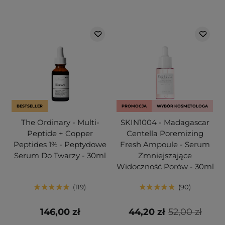
BESTSELLER
PROMOCJA
WYBÓR KOSMETOLOGA
The Ordinary - Multi-
SKIN1004 - Madagascar
Peptide + Copper
Centella Poremizing
Peptides 1% - Peptydowe
Fresh Ampoule - Serum
Serum Do Twarzy - 30ml
Zmniejszające
Widoczność Porów - 30ml
119
90
146,00 zł
44,20 zł
52,00 zł