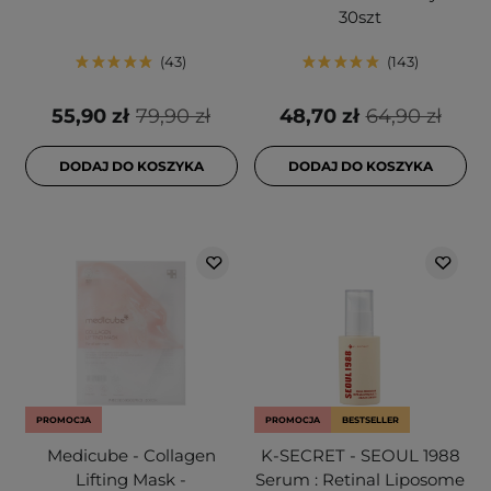
30szt
43
143
55,90 zł
79,90 zł
48,70 zł
64,90 zł
DODAJ DO KOSZYKA
DODAJ DO KOSZYKA
PROMOCJA
PROMOCJA
BESTSELLER
Medicube - Collagen
K-SECRET - SEOUL 1988
Lifting Mask -
Serum : Retinal Liposome