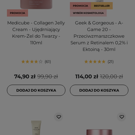
PROMOCJA
BESTSELLER
PROMOCJA
WYBÓR KOSMETOLOGA
Medicube - Collagen Jelly
Geek & Gorgeous - A-
Cream - Ujędrniający
Game 20 -
Krem-Żel do Twarzy -
Przeciwzmarszczkowe
110ml
Serum z Retinalem 0,2% i
Ektoiną - 30ml
61
21
74,90 zł
99,90 zł
114,00 zł
120,00 zł
DODAJ DO KOSZYKA
DODAJ DO KOSZYKA