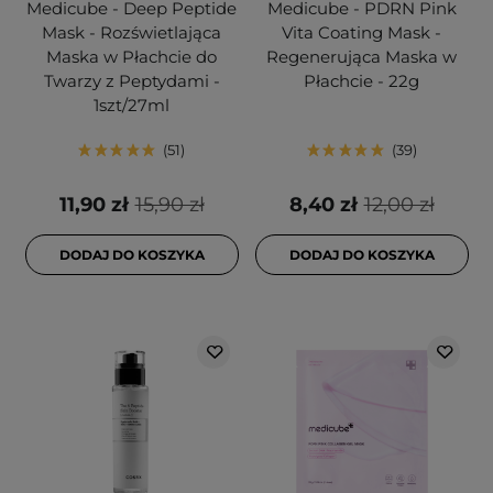
Medicube - Deep Peptide
Medicube - PDRN Pink
Mask - Rozświetlająca
Vita Coating Mask -
Maska w Płachcie do
Regenerująca Maska w
Twarzy z Peptydami -
Płachcie - 22g
1szt/27ml
51
39
11,90 zł
15,90 zł
8,40 zł
12,00 zł
DODAJ DO KOSZYKA
DODAJ DO KOSZYKA