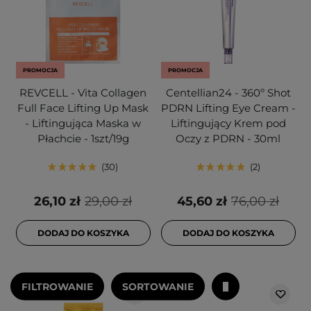
PROMOCJA
PROMOCJA
REVCELL - Vita Collagen
Centellian24 - 360º Shot
Full Face Lifting Up Mask
PDRN Lifting Eye Cream -
- Liftingująca Maska w
Liftingujący Krem pod
Płachcie - 1szt/19g
Oczy z PDRN - 30ml
30
2
26,10 zł
29,00 zł
45,60 zł
76,00 zł
DODAJ DO KOSZYKA
DODAJ DO KOSZYKA
FILTROWANIE
SORTOWANIE