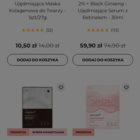
Ujędrniająca Maska
2% + Black Ginseng -
Kolagenowa do Twarzy -
Ujędrniające Serum z
1szt/27g
Retinalem - 30ml
52
115
10,50 zł
14,00 zł
59,90 zł
74,90 zł
DODAJ DO KOSZYKA
DODAJ DO KOSZYKA
PROMOCJA
WYBÓR KOSMETOLOGA
PROMOCJA