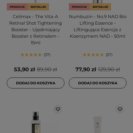
PROMOCJA
BESTSELLER
PROMOCJA
BESTSELLER
Celimax - The Vita-A
Numbuzin - No.9 NAD Bio
Retinal Shot Tightening
Lifting Essence -
Booster - Ujędrniający
Liftingująca Esencja z
Booster z Retinalem -
Koenzymem NAD - 50ml
15ml
37
57
53,90 zł
89,90 zł
77,90 zł
129,90 zł
DODAJ DO KOSZYKA
DODAJ DO KOSZYKA