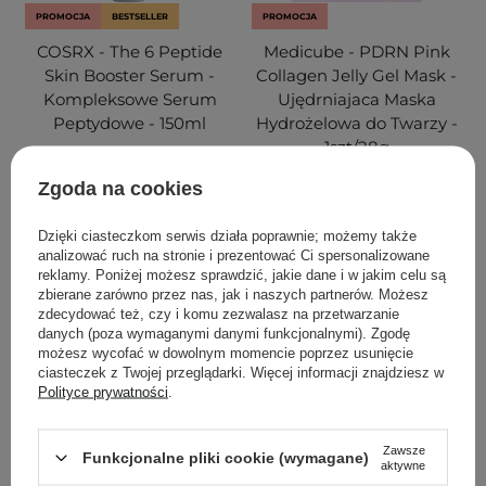
PROMOCJA
BESTSELLER
PROMOCJA
COSRX - The 6 Peptide
Medicube - PDRN Pink
Skin Booster Serum -
Collagen Jelly Gel Mask -
Kompleksowe Serum
Ujędrniajaca Maska
Peptydowe - 150ml
Hydrożelowa do Twarzy -
1szt/28g
Zgoda na cookies
168
81
Dzięki ciasteczkom serwis działa poprawnie; możemy także
80,90 zł
89,90 zł
18,90 zł
19,90 zł
analizować ruch na stronie i prezentować Ci spersonalizowane
reklamy. Poniżej możesz sprawdzić, jakie dane i w jakim celu są
zbierane zarówno przez nas, jak i naszych partnerów. Możesz
DODAJ DO KOSZYKA
DODAJ DO KOSZYKA
zdecydować też, czy i komu zezwalasz na przetwarzanie
danych (poza wymaganymi danymi funkcjonalnymi). Zgodę
możesz wycofać w dowolnym momencie poprzez usunięcie
ciasteczek z Twojej przeglądarki. Więcej informacji znajdziesz w
Polityce prywatności
.
Zawsze
Funkcjonalne pliki cookie (wymagane)
aktywne