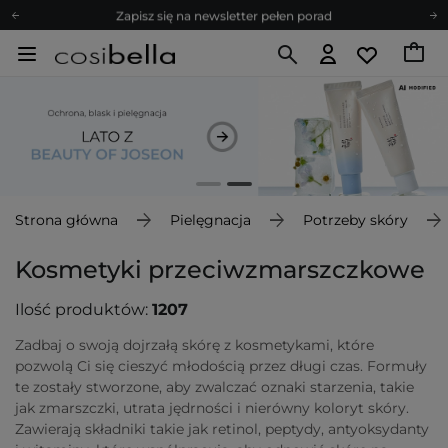
Zapisz się na newsletter pełen porad
Bezpłatne konsultacje kosmetologiczne
Z nami to możliwe! Realizacja zamówienia do 24h.
Poleć nas i zyskaj jeszcze więcej punktów
Zapisz się na newsletter pełen porad
Strona główna
Pielęgnacja
Potrzeby skóry
Kosmetyki przeciwzmarszczkowe
Ilość produktów:
1207
Zadbaj o swoją dojrzałą skórę z kosmetykami, które
pozwolą Ci się cieszyć młodością przez długi czas. Formuły
te zostały stworzone, aby zwalczać oznaki starzenia, takie
jak zmarszczki, utrata jędrności i nierówny koloryt skóry.
Zawierają składniki takie jak retinol, peptydy, antyoksydanty