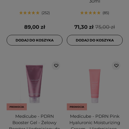
30ml
252
85
89,00 zł
71,30 zł
75,00 zł
DODAJ DO KOSZYKA
DODAJ DO KOSZYKA
PROMOCJA
PROMOCJA
Medicube - PDRN
Medicube - PDRN Pink
Booster Gel - Żelowy
Hyaluronic Moisturizing
Booster Ujędrniający do
Cream - Ujędrniająco-