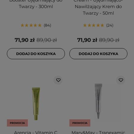
Twarzy - 300ml
Nawilżający Krem do
Twarzy - 50ml
84
24
71,90 zł
89,90 zł
71,90 zł
89,90 zł
DODAJ DO KOSZYKA
DODAJ DO KOSZYKA
PROMOCJA
PROMOCJA
Arencia - Vitamin C
Mary&May - Tranexamic