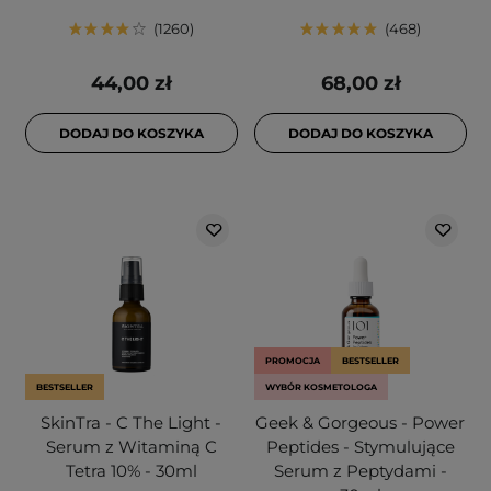
1260
468
44,00 zł
68,00 zł
DODAJ DO KOSZYKA
DODAJ DO KOSZYKA
PROMOCJA
BESTSELLER
BESTSELLER
WYBÓR KOSMETOLOGA
SkinTra - C The Light -
Geek & Gorgeous - Power
Serum z Witaminą C
Peptides - Stymulujące
Tetra 10% - 30ml
Serum z Peptydami -