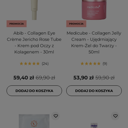
PROMOCJA
PROMOCJA
Abib - Collagen Eye
Medicube - Collagen Jelly
Crème Jericho Rose Tube
Cream - Ujędrniający
- Krem pod Oczy z
Krem-Żel do Twarzy -
Kolagenem - 30ml
50ml
24
9
59,40 zł
69,90 zł
53,90 zł
59,90 zł
DODAJ DO KOSZYKA
DODAJ DO KOSZYKA