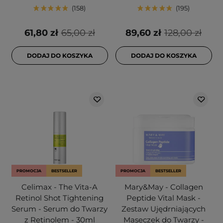
158
195
61,80 zł
65,00 zł
89,60 zł
128,00 zł
DODAJ DO KOSZYKA
DODAJ DO KOSZYKA
PROMOCJA
BESTSELLER
PROMOCJA
BESTSELLER
Celimax - The Vita-A
Mary&May - Collagen
Retinol Shot Tightening
Peptide Vital Mask -
Serum - Serum do Twarzy
Zestaw Ujędrniających
z Retinolem - 30ml
Maseczek do Twarzy -