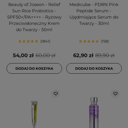
Beauty of Joseon - Relief
Medicube - PDRN Pink
Sun Rice Probiotics -
Peptide Serum -
SPF50+/PA++++ - Ryżowy
Ujędrniające Serum do
Przeciwsłoneczny Krem
Twarzy - 30ml
do Twarzy - 50ml
1841
158
54,00 zł
60,00 zł
62,90 zł
89,90 zł
DODAJ DO KOSZYKA
DODAJ DO KOSZYKA