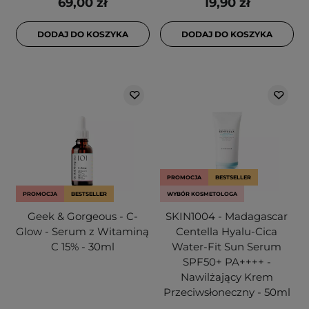
69,00 zł
19,90 zł
DODAJ DO KOSZYKA
DODAJ DO KOSZYKA
PROMOCJA
BESTSELLER
PROMOCJA
BESTSELLER
WYBÓR KOSMETOLOGA
Geek & Gorgeous - C-
SKIN1004 - Madagascar
Glow - Serum z Witaminą
Centella Hyalu-Cica
C 15% - 30ml
Water-Fit Sun Serum
SPF50+ PA++++ -
Nawilżający Krem
Przeciwsłoneczny - 50ml