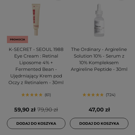
PROMOCJA
K-SECRET - SEOUL 1988
The Ordinary - Argireline
Eye Cream : Retinal
Solution 10% - Serum z
Liposome 4% +
10% Kompleksem
Fermented Bean -
Argireline Peptide - 30ml
Ujędrniający Krem pod
Oczy z Retinalem - 30ml
61
724
59,90 zł
79,90 zł
47,00 zł
DODAJ DO KOSZYKA
DODAJ DO KOSZYKA