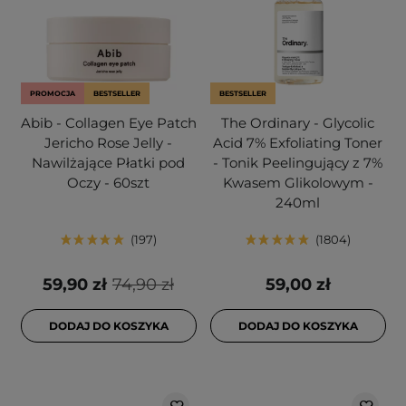
PROMOCJA
BESTSELLER
BESTSELLER
Abib - Collagen Eye Patch
The Ordinary - Glycolic
Jericho Rose Jelly -
Acid 7% Exfoliating Toner
Nawilżające Płatki pod
- Tonik Peelingujący z 7%
Oczy - 60szt
Kwasem Glikolowym -
240ml
197
1804
59,90 zł
74,90 zł
59,00 zł
DODAJ DO KOSZYKA
DODAJ DO KOSZYKA