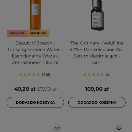
PROMOCJA
BESTSELLER
Beauty of Joseon -
The Ordinary - Volufiline
Ginseng Essence Water -
92% + Pal-Isoleucine 1% -
Esencjonalna Woda z
Serum Ujędrniające -
Żeń-Szeniem - 150ml
15ml
468
2
49,20 zł
57,90 zł
109,00 zł
DODAJ DO KOSZYKA
DODAJ DO KOSZYKA