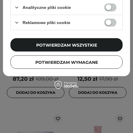
Analityczne pliki cookie
PROMOCJA
BESTSELLER
PROMOCJA
Reklamowe pliki cookie
Medicube - Deep Vita C
Numbuzin - No.9 NAD Bio
Capsule Cream -
Lifting Full Cover Facial
Rozjaśniająco-
Mask - Liftingująca Maska
POTWIERDZAM WSZYSTKIE
Ujędrniający Krem do
na Twarz Koenzymem
Twarzy - 55g
NAD - 26ml
POTWIERDZAM WYMAGANE
52
42
87,20 zł
109,00 zł
12,50 zł
17,90 zł
DODAJ DO KOSZYKA
DODAJ DO KOSZYKA