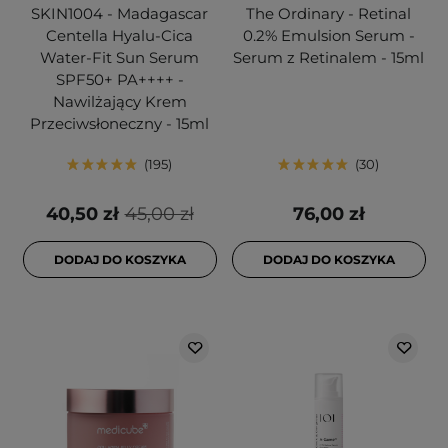
SKIN1004 - Madagascar
The Ordinary - Retinal
Centella Hyalu-Cica
0.2% Emulsion Serum -
Water-Fit Sun Serum
Serum z Retinalem - 15ml
SPF50+ PA++++ -
Nawilżający Krem
Przeciwsłoneczny - 15ml
195
30
40,50 zł
45,00 zł
76,00 zł
DODAJ DO KOSZYKA
DODAJ DO KOSZYKA