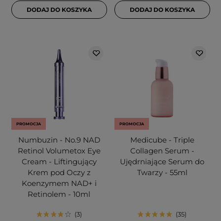
DODAJ DO KOSZYKA
DODAJ DO KOSZYKA
PROMOCJA
PROMOCJA
Numbuzin - No.9 NAD
Medicube - Triple
Retinol Volumetox Eye
Collagen Serum -
Cream - Liftingujący
Ujędrniające Serum do
Krem pod Oczy z
Twarzy - 55ml
Koenzymem NAD+ i
Retinolem - 10ml
3
35