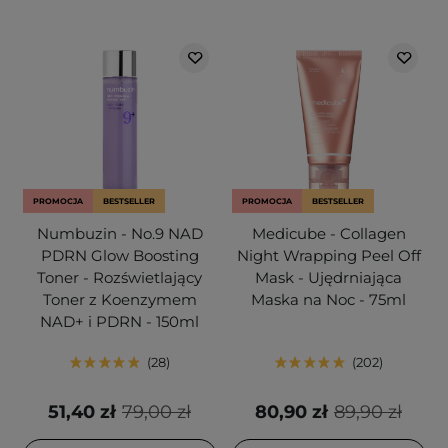
PROMOCJA
BESTSELLER
PROMOCJA
BESTSELLER
Numbuzin - No.9 NAD
Medicube - Collagen
PDRN Glow Boosting
Night Wrapping Peel Off
Toner - Rozświetlający
Mask - Ujędrniająca
Toner z Koenzymem
Maska na Noc - 75ml
NAD+ i PDRN - 150ml
28
202
51,40 zł
79,00 zł
80,90 zł
89,90 zł