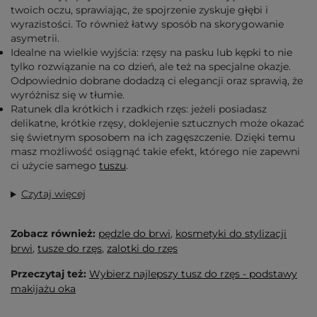
twoich oczu, sprawiając, że spojrzenie zyskuje głębi i
wyrazistości. To również łatwy sposób na skorygowanie
asymetrii.
Idealne na wielkie wyjścia: rzęsy na pasku lub kępki to nie
tylko rozwiązanie na co dzień, ale też na specjalne okazje.
Odpowiednio dobrane dodadzą ci elegancji oraz sprawią, że
wyróżnisz się w tłumie.
Ratunek dla krótkich i rzadkich rzęs: jeżeli posiadasz
delikatne, krótkie rzęsy, doklejenie sztucznych może okazać
się świetnym sposobem na ich zagęszczenie. Dzięki temu
masz możliwość osiągnąć takie efekt, którego nie zapewni
ci użycie samego
tuszu
.
Czytaj więcej
Zobacz również:
pędzle do brwi
,
kosmetyki do stylizacji
brwi
,
tusze do rzęs
,
zalotki do rzęs
Przeczytaj też:
Wybierz najlepszy tusz do rzęs - podstawy
makijażu oka