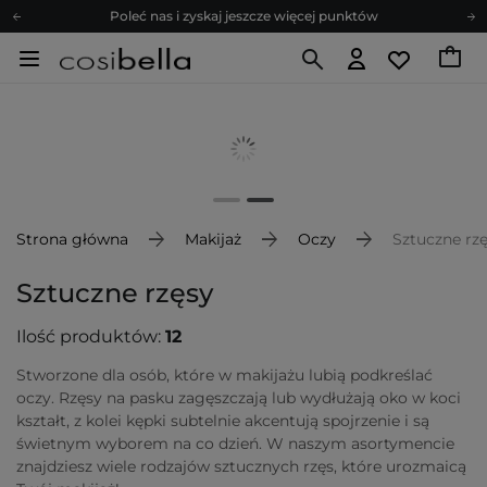
Poleć nas i zyskaj jeszcze więcej punktów
Zapisz się na newsletter pełen porad
Bezpłatne konsultacje kosmetologiczne
Z nami to możliwe! Realizacja zamówienia do 24h.
Poleć nas i zyskaj jeszcze więcej punktów
Zapisz się na newsletter pełen porad
Strona główna
Makijaż
Oczy
Sztuczne rz
Sztuczne rzęsy
Ilość produktów:
12
Stworzone dla osób, które w makijażu lubią podkreślać
oczy. Rzęsy na pasku zagęszczają lub wydłużają oko w koci
kształt, z kolei kępki subtelnie akcentują spojrzenie i są
świetnym wyborem na co dzień. W naszym asortymencie
znajdziesz wiele rodzajów sztucznych rzęs, które urozmaicą