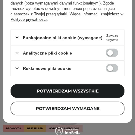
danych (poza wymaganymi danymi funkcjonalnymi). Zgodę
FILTROWANIE
SORTOWANIE
możesz wycofać w dowolnym momencie poprzez usunięcie
ciasteczek z Twojej przeglądarki. Więcej informacji znajdziesz w
Polityce prywatności
.
Rekomendowane dla Ciebie
Zawsze
Funkcjonalne pliki cookie (wymagane)
aktywne
Analityczne pliki cookie
Reklamowe pliki cookie
POTWIERDZAM WSZYSTKIE
POTWIERDZAM WYMAGANE
PROMOCJA
BESTSELLER
WYBÓR KOSMETOLOGA