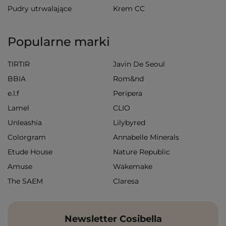
Pudry utrwalające
Krem CC
Popularne marki
TIRTIR
Javin De Seoul
BBIA
Rom&nd
e.l.f
Peripera
Lamel
CLIO
Unleashia
Lilybyred
Colorgram
Annabelle Minerals
Etude House
Nature Republic
Amuse
Wakemake
The SAEM
Claresa
Newsletter Cosibella