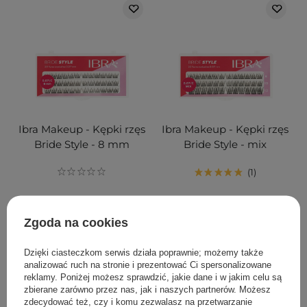
Ibra Makeup - Kępki rzęs
Ibra Makeup - Kępki rzęs
Bride Style - 8 mm
Bride Style - mix
1
14,90 zł
14,90 zł
Zgoda na cookies
DODAJ DO KOSZYKA
DODAJ DO KOSZYKA
Dzięki ciasteczkom serwis działa poprawnie; możemy także
analizować ruch na stronie i prezentować Ci spersonalizowane
reklamy. Poniżej możesz sprawdzić, jakie dane i w jakim celu są
zbierane zarówno przez nas, jak i naszych partnerów. Możesz
zdecydować też, czy i komu zezwalasz na przetwarzanie