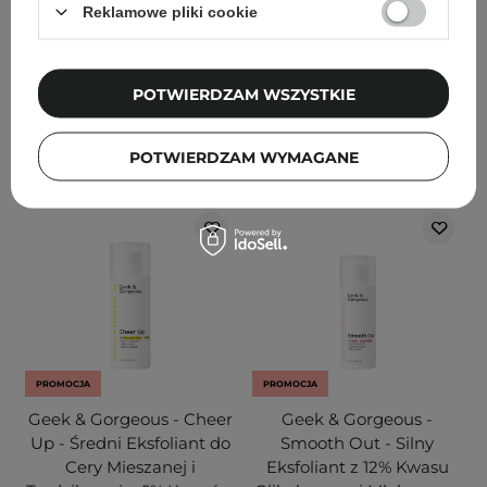
Reklamowe pliki cookie
23
14
68,00 zł
119,70 zł
126,00 zł
POTWIERDZAM WSZYSTKIE
DODAJ DO KOSZYKA
DODAJ DO KOSZYKA
POTWIERDZAM WYMAGANE
PROMOCJA
PROMOCJA
Geek & Gorgeous - Cheer
Geek & Gorgeous -
Up - Średni Eksfoliant do
Smooth Out - Silny
Cery Mieszanej i
Eksfoliant z 12% Kwasu