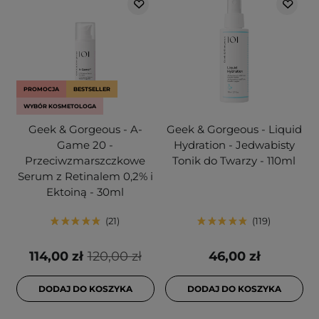
PROMOCJA
BESTSELLER
WYBÓR KOSMETOLOGA
Geek & Gorgeous - A-
Geek & Gorgeous - Liquid
Game 20 -
Hydration - Jedwabisty
Przeciwzmarszczkowe
Tonik do Twarzy - 110ml
Serum z Retinalem 0,2% i
Ektoiną - 30ml
21
119
114,00 zł
120,00 zł
46,00 zł
DODAJ DO KOSZYKA
DODAJ DO KOSZYKA