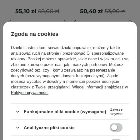
55,10 zł
58,00 zł
50,40 zł
53,00 zł
DODAJ DO KOSZYKA
DODAJ DO KOSZYKA
Zgoda na cookies
Dzięki ciasteczkom serwis działa poprawnie; możemy także
analizować ruch na stronie i prezentować Ci spersonalizowane
reklamy. Poniżej możesz sprawdzić, jakie dane i w jakim celu są
zbierane zarówno przez nas, jak i naszych partnerów. Możesz
zdecydować też, czy i komu zezwalasz na przetwarzanie
danych (poza wymaganymi danymi funkcjonalnymi). Zgodę
możesz wycofać w dowolnym momencie poprzez usunięcie
ciasteczek z Twojej przeglądarki. Więcej informacji znajdziesz w
Polityce prywatności
.
WYBÓR KOSMETOLOGA
PROMOCJA
Geek & Gorgeous - Mighty
Geek & Gorgeous - Calm
Zawsze
Funkcjonalne pliki cookie (wymagane)
aktywne
Melt - Balsam
Down - Delikatny
Oczyszczający - 150ml
Eksfoliant do Cery
Analityczne pliki cookie
Wrażliwej z Kwasami 4%
PHA i BHA - 100ml