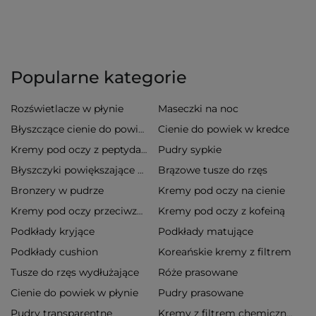
Popularne kategorie
Rozświetlacze w płynie
Maseczki na noc
Cienie do powiek w kredce
Błyszczące cienie do powiek
Pudry sypkie
Kremy pod oczy z peptydami
Brązowe tusze do rzęs
Błyszczyki powiększające usta
Bronzery w pudrze
Kremy pod oczy na cienie
Kremy pod oczy z kofeiną
Kremy pod oczy przeciwzmarszczkowe
Podkłady kryjące
Podkłady matujące
Podkłady cushion
Koreańskie kremy z filtrem
Tusze do rzęs wydłużające
Róże prasowane
Cienie do powiek w płynie
Pudry prasowane
Pudry transparentne
Kremy z filtrem chemicznym