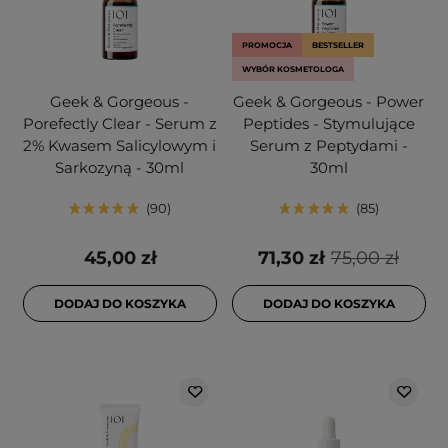
PROMOCJA
BESTSELLER
WYBÓR KOSMETOLOGA
Geek & Gorgeous -
Geek & Gorgeous - Power
Porefectly Clear - Serum z
Peptides - Stymulujące
2% Kwasem Salicylowym i
Serum z Peptydami -
Sarkozyną - 30ml
30ml
90
85
45,00 zł
71,30 zł
75,00 zł
DODAJ DO KOSZYKA
DODAJ DO KOSZYKA