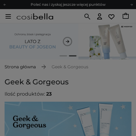
Zapisz się na newsletter pełen porad
Bezpłatne konsultacje kosmetologiczne
Z nami to możliwe! Realizacja zamówienia do 24h.
Poleć nas i zyskaj jeszcze więcej punktów
Zapisz się na newsletter pełen porad
Strona główna
Geek & Gorgeous
Geek & Gorgeous
Ilość produktów:
23