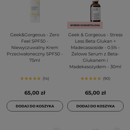
WYBÓR KOSMETOLOGA
Geek&Gorgeous - Zero
Geek & Gorgeous - Stress
Feel SPF50 -
Less Beta Glukan +
Niewyczuwalny Krem
Madecassoside - 0.5% -
Przeciwsłoneczny SPF50 -
Żelowe Serum z Beta-
75ml
Glukanem i
Madekasozydem - 30ml
14
90
65,00 zł
65,00 zł
DODAJ DO KOSZYKA
DODAJ DO KOSZYKA