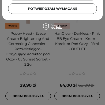
POTWIERDZAM WYMAGANE
NOWOŚĆ
PRZECENA
Poppy Head - Eyece
HanGlow - Darkless - Pink
Cream Brightening And
BB Eye Cream - Krem -
Correcting Concealer -
Korektor Pod Oczy - 15ml
Rozświetlająco-
- OUTLET
Korygujący Korektor pod
Oczy - 05 Sunset Sorbet -
2,2g
29,90 zł
64,00 zł
69,00 zł
DODAJ DO KOSZYKA
DODAJ DO KOSZYKA