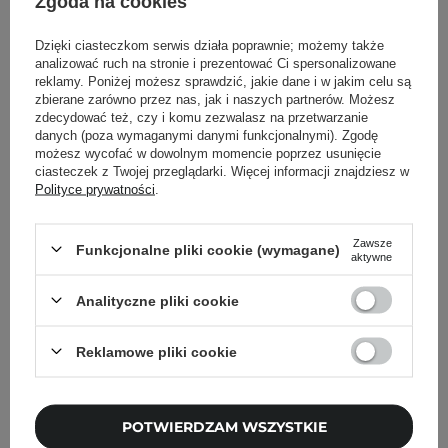
Zgoda na cookies
NOWOŚĆ
NOWOŚĆ
Dzięki ciasteczkom serwis działa poprawnie; możemy także
Poppy Head - Eyece
Poppy Head - Eyece
analizować ruch na stronie i prezentować Ci spersonalizowane
Cream Brightening And
Cream Brightening And
reklamy. Poniżej możesz sprawdzić, jakie dane i w jakim celu są
zbierane zarówno przez nas, jak i naszych partnerów. Możesz
Correcting Concealer -
Correcting Concealer -
zdecydować też, czy i komu zezwalasz na przetwarzanie
Rozświetlająco-
Rozświetlająco-
danych (poza wymaganymi danymi funkcjonalnymi). Zgodę
Korygujący Korektor pod
Korygujący Korektor pod
możesz wycofać w dowolnym momencie poprzez usunięcie
Oczy - 02 Beige Freeze -
Oczy - 04 Apricot Frappe
ciasteczek z Twojej przeglądarki. Więcej informacji znajdziesz w
Polityce prywatności
.
2,2g
- 2,2g
Zawsze
Funkcjonalne pliki cookie (wymagane)
aktywne
29,90 zł
29,90 zł
Analityczne pliki cookie
DODAJ DO KOSZYKA
DODAJ DO KOSZYKA
Reklamowe pliki cookie
POTWIERDZAM WSZYSTKIE