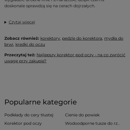
doskonale sprawdzą się na cerach dojrzałych.
Czytaj więcej
Zobacz również:
korektory
,
pędzle do korektora
,
mydła do
brwi
,
kredki do oczu
Przeczytaj też:
Najlepszy korektor pod oczy - na co zwrócić
uwagę przy zakupie?
Popularne kategorie
Podkłady do cery tłustej
Cienie do powiek
Korektor pod oczy
Wodoodporne tusze do rzęs