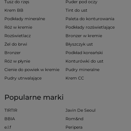
Tusz do rzęs
Puder pod oczy
Krem BB
Tint do ust
Podkłady mineralne
Paleta do konturowania
Róż w kremie
Podkłady rozświetlające
Rozświetlacz
Bronzer w kremie
Żel do brwi
Błyszczyk ust
Bronzer
Podkład koreański
Róż w płynie
Konturówki do ust
Cienie do powiek w kremie
Pudry mineralne
Pudry utrwalające
Krem CC
Popularne marki
TIRTIR
Javin De Seoul
BBIA
Rom&nd
e.l.f
Peripera