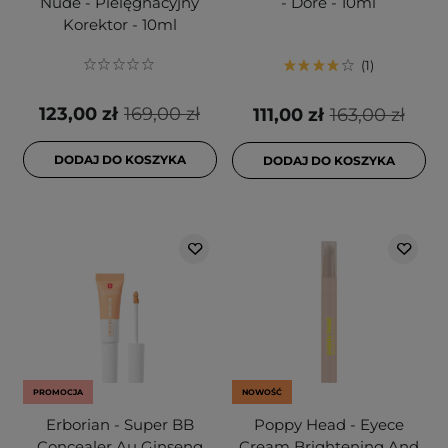
Nude - Pielęgnacyjny
- Dore - 10ml
Korektor - 10ml
1
123,00 zł
169,00 zł
111,00 zł
163,00 zł
DODAJ DO KOSZYKA
DODAJ DO KOSZYKA
PROMOCJA
NOWOŚĆ
Erborian - Super BB
Poppy Head - Eyece
Concealer Au Ginseng
Cream Brightening And