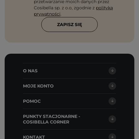
przetwarzanie moich danych przez
Cosibella sp. z o.o, zgodnie z
polityką
prywatności
.
ZAPISZ SIĘ
O NAS
MOJE KONTO
POMOC
PUNKTY STACJONARNE -
COSIBELLA CORNER
KONTAKT