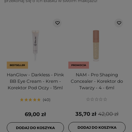
przekonaj się o ich blasku w swoim makijażu!
BESTSELLER
PROMOCJA
HanGlow - Darkless - Pink
NAM - Pro Shaping
BB Eye Cream - Krem -
Concealer - Korektor do
Korektor Pod Oczy - 15ml
Twarzy - 4 - 6ml
40
35,70 zł
42,00 zł
69,00 zł
DODAJ DO KOSZYKA
DODAJ DO KOSZYKA