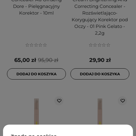
Dore - Pielęgnacyjny
Correcting Concealer -
Korektor - 10ml
Rozświetlająco-
Korygujący Korektor pod
Oczy - 01 Pink Gelato -
2,2g
65,00 zł
95,90 zł
29,90 zł
DODAJ DO KOSZYKA
DODAJ DO KOSZYKA