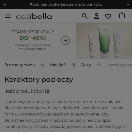
Zapisz się na newsletter pełen porad
Bezpłatne konsultacje kosmetologiczne
Z nami to możliwe! Realizacja zamówienia do 24h.
Poleć nas i zyskaj jeszcze więcej punktów
Zapisz się na newsletter pełen porad
Strona główna
Makijaż
Oczy
Korektory p
Korektory pod oczy
Ilość produktów:
19
Korektory pod oczy są niezbędnym elementem makijażu
dla osób zmagających się z cieniami i zasinieniami. Lekkie
formuły korektorów są specjalnie opracowane, aby
delikatnie korygować niedoskonałości i nie obciążać
cienkiej skóry. Często posiadają właściwości rozświetlające -