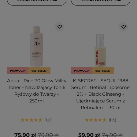
PROMOCJA
BESTSELLER
PROMOCJA
BESTSELLER
Anua - Rice 70 Glow Milky
K-SECRET - SEOUL 1988
Toner - Nawilżający Tonik
Serum : Retinal Liposome
Ryżowy do Twarzy -
2% + Black Ginseng -
250ml
Ujędrniające Serum z
Retinalem - 30ml
125
115
75,90 zł
79,90 zł
59,90 zł
74,90 zł