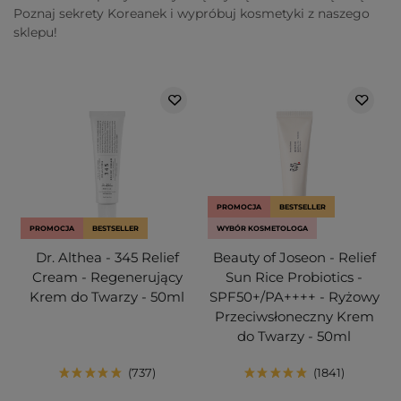
Poznaj sekrety Koreanek i wypróbuj kosmetyki z naszego
sklepu!
PROMOCJA
BESTSELLER
PROMOCJA
BESTSELLER
WYBÓR KOSMETOLOGA
Dr. Althea - 345 Relief
Beauty of Joseon - Relief
Cream - Regenerujący
Sun Rice Probiotics -
Krem do Twarzy - 50ml
SPF50+/PA++++ - Ryżowy
Przeciwsłoneczny Krem
do Twarzy - 50ml
737
1841