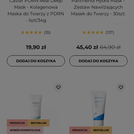
Caviar PDRN Real Deep
Panthenol Hydra Mask -
Mask - Kolagenowa
Zestaw Nawilżających
Maska do Twarzy z PDRN
Masek do Twarzy - 30szt.
- 1szt/34g
35
137
19,90 zł
45,40 zł
64,90 zł
DODAJ DO KOSZYKA
DODAJ DO KOSZYKA
PROMOCJA
BESTSELLER
WYBÓR KOSMETOLOGA
PROMOCJA
BESTSELLER