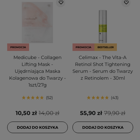
PROMOCJA
PROMOCJA
BESTSELLER
Medicube - Collagen
Celimax - The Vita-A
Lifting Mask -
Retinol Shot Tightening
Ujędrniająca Maska
Serum - Serum do Twarzy
Kolagenowa do Twarzy -
z Retinolem - 30ml
1szt/27g
52
43
10,50 zł
14,00 zł
55,90 zł
79,90 zł
DODAJ DO KOSZYKA
DODAJ DO KOSZYKA