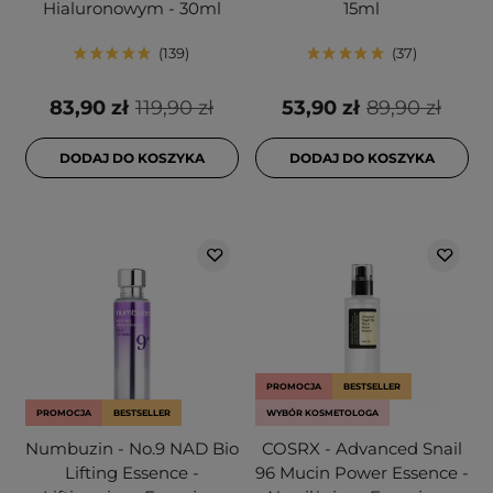
Hialuronowym - 30ml
15ml
139
37
83,90 zł
119,90 zł
53,90 zł
89,90 zł
DODAJ DO KOSZYKA
DODAJ DO KOSZYKA
PROMOCJA
BESTSELLER
PROMOCJA
BESTSELLER
WYBÓR KOSMETOLOGA
Numbuzin - No.9 NAD Bio
COSRX - Advanced Snail
Lifting Essence -
96 Mucin Power Essence -