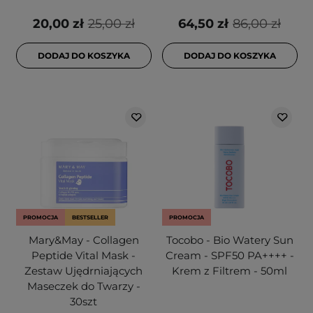
20,00 zł
25,00 zł
64,50 zł
86,00 zł
DODAJ DO KOSZYKA
DODAJ DO KOSZYKA
PROMOCJA
BESTSELLER
PROMOCJA
Mary&May - Collagen
Tocobo - Bio Watery Sun
Peptide Vital Mask -
Cream - SPF50 PA++++ -
Zestaw Ujędrniających
Krem z Filtrem - 50ml
Maseczek do Twarzy -
30szt