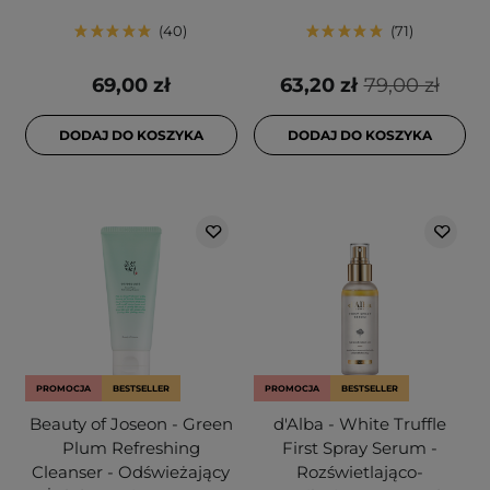
40
71
69,00 zł
63,20 zł
79,00 zł
DODAJ DO KOSZYKA
DODAJ DO KOSZYKA
PROMOCJA
BESTSELLER
PROMOCJA
BESTSELLER
Beauty of Joseon - Green
d'Alba - White Truffle
Plum Refreshing
First Spray Serum -
Cleanser - Odświeżający
Rozświetlająco-