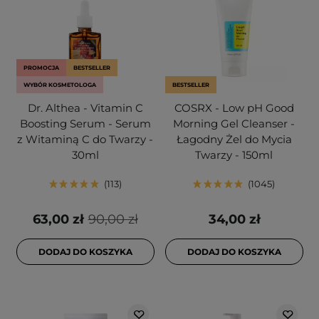
PROMOCJA
BESTSELLER
WYBÓR KOSMETOLOGA
BESTSELLER
Dr. Althea - Vitamin C
COSRX - Low pH Good
Boosting Serum - Serum
Morning Gel Cleanser -
z Witaminą C do Twarzy -
Łagodny Żel do Mycia
30ml
Twarzy - 150ml
113
1045
63,00 zł
90,00 zł
34,00 zł
DODAJ DO KOSZYKA
DODAJ DO KOSZYKA