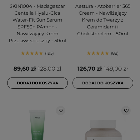
SKIN1004 - Madagascar
Aestura - Atobarrier 365
Centella Hyalu-Cica
Cream - Nawilżający
Water-Fit Sun Serum
Krem do Twarzy z
SPF50+ PA++++ -
Ceramidami i
Nawilżający Krem
Cholesterolem - 80ml
Przeciwsłoneczny - 50ml
195
88
89,60 zł
128,00 zł
126,70 zł
149,00 zł
DODAJ DO KOSZYKA
DODAJ DO KOSZYKA