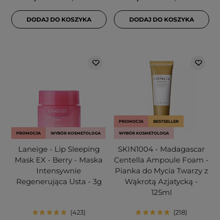
DODAJ DO KOSZYKA
DODAJ DO KOSZYKA
PROMOCJA
BESTSELLER
PROMOCJA
WYBÓR KOSMETOLOGA
WYBÓR KOSMETOLOGA
Laneige - Lip Sleeping
SKIN1004 - Madagascar
Mask EX - Berry - Maska
Centella Ampoule Foam -
Intensywnie
Pianka do Mycia Twarzy z
Regenerująca Usta - 3g
Wąkrotą Azjatycką -
125ml
423
218