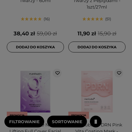
Twarzy - 60ml
Twarzy z Peptydami -
1szt/27ml
16
51
38,40 zł
59,00 zł
11,90 zł
15,90 zł
DODAJ DO KOSZYKA
DODAJ DO KOSZYKA
PROMOCJA
PROMOCJA
FILTROWANIE
SORTOWANIE
Numbuzin - No.9 NAD Bio
Medicube - PDRN Pink
Lifting Full Cover Facial
Vita Coating Mask -