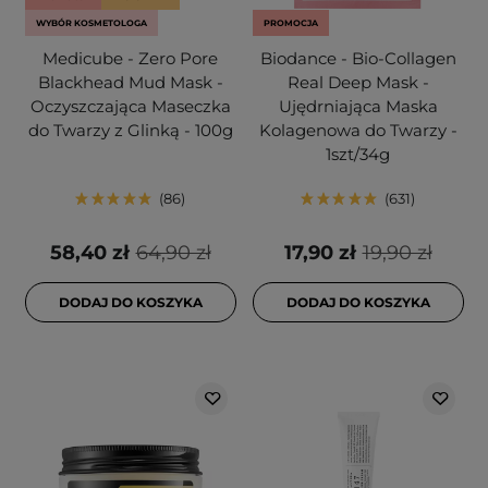
WYBÓR KOSMETOLOGA
PROMOCJA
Medicube - Zero Pore
Biodance - Bio-Collagen
Blackhead Mud Mask -
Real Deep Mask -
Oczyszczająca Maseczka
Ujędrniająca Maska
do Twarzy z Glinką - 100g
Kolagenowa do Twarzy -
1szt/34g
86
631
58,40 zł
64,90 zł
17,90 zł
19,90 zł
DODAJ DO KOSZYKA
DODAJ DO KOSZYKA