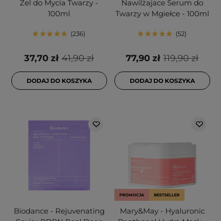
Żel do Mycia Twarzy -
Nawilżajace Serum do
100ml
Twarzy w Mgiełce - 100ml
236
52
37,70 zł
41,90 zł
77,90 zł
119,90 zł
DODAJ DO KOSZYKA
DODAJ DO KOSZYKA
PROMOCJA
BESTSELLER
Biodance - Rejuvenating
Mary&May - Hyaluronic