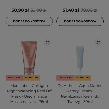
50,90 zł
59,90 zł
51,40 zł
79,00 zł
DODAJ DO KOSZYKA
DODAJ DO KOSZYKA
PROMOCJA
BESTSELLER
PROMOCJA
BESTSELLER
Medicube - Collagen
Dr. Althea - Aqua Marine
Night Wrapping Peel Off
Watery Cream -
Mask - Ujędrniająca
Nawilżający Krem do
Maska na Noc - 75ml
Twarzy - 50ml