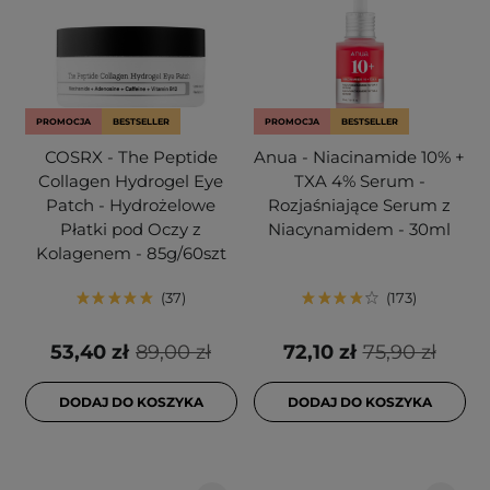
PROMOCJA
BESTSELLER
PROMOCJA
BESTSELLER
COSRX - The Peptide
Anua - Niacinamide 10% +
Collagen Hydrogel Eye
TXA 4% Serum -
Patch - Hydrożelowe
Rozjaśniające Serum z
Płatki pod Oczy z
Niacynamidem - 30ml
Kolagenem - 85g/60szt
37
173
53,40 zł
89,00 zł
72,10 zł
75,90 zł
DODAJ DO KOSZYKA
DODAJ DO KOSZYKA