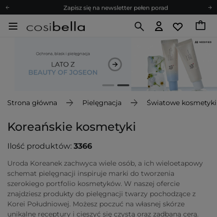
Zapisz się na newsletter pełen porad
Bezpłatne konsultacje kosmetologiczne
Z nami to możliwe! Realizacja zamówienia do 24h.
Poleć nas i zyskaj jeszcze więcej punktów
Zapisz się na newsletter pełen porad
Strona główna
Pielęgnacja
Światowe kosmetyki
Koreańskie kosmetyki
Ilość produktów:
3366
Uroda Koreanek zachwyca wiele osób, a ich wieloetapowy
schemat pielęgnacji inspiruje marki do tworzenia
szerokiego portfolio kosmetyków. W naszej ofercie
znajdziesz produkty do pielęgnacji twarzy pochodzące z
Korei Południowej. Możesz poczuć na własnej skórze
unikalne receptury i cieszyć się czystą oraz zadbaną cerą.