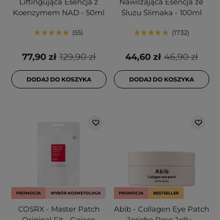
Liftingująca Esencja z
Nawilżająca Esencja ze
Koenzymem NAD - 50ml
Śluzu Ślimaka - 100ml
55
1732
77,90 zł
129,90 zł
44,60 zł
46,90 zł
DODAJ DO KOSZYKA
DODAJ DO KOSZYKA
PROMOCJA
WYBÓR KOSMETOLOGA
PROMOCJA
BESTSELLER
COSRX - Master Patch
Abib - Collagen Eye Patch
Original Fit - Gojące
Jericho Rose Jelly -