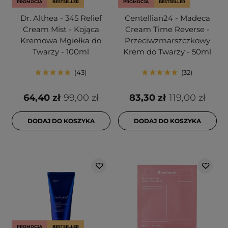
PROMOCJA
BESTSELLER
PROMOCJA
BESTSELLER
Dr. Althea - 345 Relief
Centellian24 - Madeca
Cream Mist - Kojąca
Cream Time Reverse -
Kremowa Mgiełka do
Przeciwzmarszczkowy
Twarzy - 100ml
Krem do Twarzy - 50ml
43
32
64,40 zł
99,00 zł
83,30 zł
119,00 zł
DODAJ DO KOSZYKA
DODAJ DO KOSZYKA
PROMOCJA
BESTSELLER