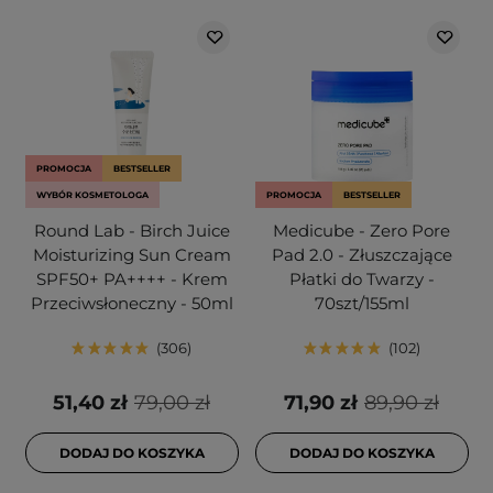
PROMOCJA
BESTSELLER
WYBÓR KOSMETOLOGA
PROMOCJA
BESTSELLER
Round Lab - Birch Juice
Medicube - Zero Pore
Moisturizing Sun Cream
Pad 2.0 - Złuszczające
SPF50+ PA++++ - Krem
Płatki do Twarzy -
Przeciwsłoneczny - 50ml
70szt/155ml
306
102
51,40 zł
79,00 zł
71,90 zł
89,90 zł
DODAJ DO KOSZYKA
DODAJ DO KOSZYKA