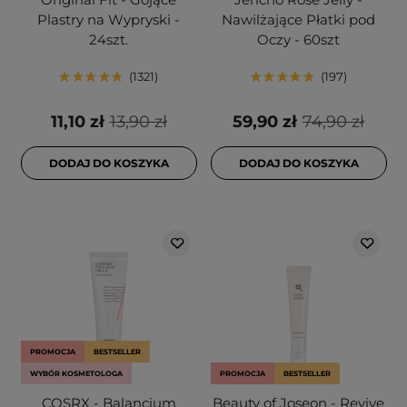
Plastry na Wypryski -
Nawilżające Płatki pod
24szt.
Oczy - 60szt
1321
197
11,10 zł
13,90 zł
59,90 zł
74,90 zł
DODAJ DO KOSZYKA
DODAJ DO KOSZYKA
PROMOCJA
BESTSELLER
WYBÓR KOSMETOLOGA
PROMOCJA
BESTSELLER
COSRX - Balancium
Beauty of Joseon - Revive