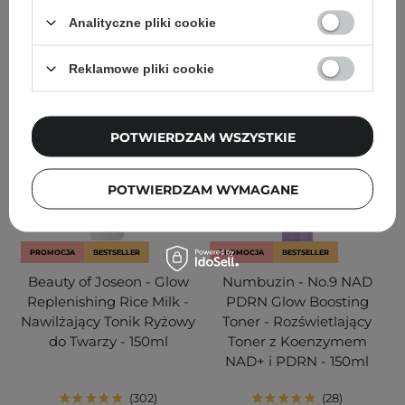
36,80 zł
49,00 zł
41,30 zł
59,00 zł
Analityczne pliki cookie
DODAJ DO KOSZYKA
DODAJ DO KOSZYKA
Reklamowe pliki cookie
POTWIERDZAM WSZYSTKIE
POTWIERDZAM WYMAGANE
PROMOCJA
BESTSELLER
PROMOCJA
BESTSELLER
Beauty of Joseon - Glow
Numbuzin - No.9 NAD
Replenishing Rice Milk -
PDRN Glow Boosting
Nawilżający Tonik Ryżowy
Toner - Rozświetlający
do Twarzy - 150ml
Toner z Koenzymem
NAD+ i PDRN - 150ml
302
28