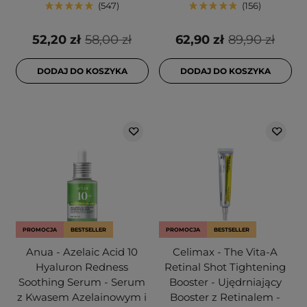
547
156
52,20 zł
58,00 zł
62,90 zł
89,90 zł
DODAJ DO KOSZYKA
DODAJ DO KOSZYKA
PROMOCJA
BESTSELLER
PROMOCJA
BESTSELLER
Anua - Azelaic Acid 10
Celimax - The Vita-A
Hyaluron Redness
Retinal Shot Tightening
Soothing Serum - Serum
Booster - Ujędrniający
z Kwasem Azelainowym i
Booster z Retinalem -