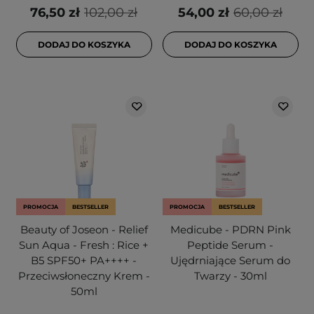
76,50 zł
102,00 zł
54,00 zł
60,00 zł
DODAJ DO KOSZYKA
DODAJ DO KOSZYKA
PROMOCJA
BESTSELLER
PROMOCJA
BESTSELLER
Beauty of Joseon - Relief
Medicube - PDRN Pink
Sun Aqua - Fresh : Rice +
Peptide Serum -
B5 SPF50+ PA++++ -
Ujędrniające Serum do
Przeciwsłoneczny Krem -
Twarzy - 30ml
50ml