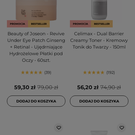
PROMOCJA
BESTSELLER
PROMOCJA
BESTSELLER
Beauty of Joseon - Revive
Celimax - Dual Barrier
Under Eye Patch Ginseng
Creamy Toner - Kremowy
+ Retinal - Ujędrniające
Tonik do Twarzy - 150ml
Hydrożelowe Płatki pod
Oczy - 60szt.
39
192
59,30 zł
79,00 zł
56,20 zł
74,90 zł
DODAJ DO KOSZYKA
DODAJ DO KOSZYKA