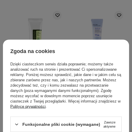
Zgoda na cookies
PROMOCJA
BESTSELLER
WYBÓR KOSMETOLOGA
PROMOCJA
BESTSELLER
Dzięki ciasteczkom serwis działa poprawnie; możemy także
COSRX - Aloe Soothing
COSRX - Ultra - Light
analizować ruch na stronie i prezentować Ci spersonalizowane
Sun Cream
Invisible Sunscreen
reklamy. Poniżej możesz sprawdzić, jakie dane i w jakim celu są
SPF50+/PA+++ -
SPF50+/PA++++ - Lekki
zbierane zarówno przez nas, jak i naszych partnerów. Możesz
zdecydować też, czy i komu zezwalasz na przetwarzanie
Nawilżający Krem z
Nawilżający Krem z
danych (poza wymaganymi danymi funkcjonalnymi). Zgodę
Filtrem
Filtrem
możesz wycofać w dowolnym momencie poprzez usunięcie
Przeciwsłonecznym -
Przeciwsłonecznym -
ciasteczek z Twojej przeglądarki. Więcej informacji znajdziesz w
50ml
50ml
Polityce prywatności
.
1530
156
Zawsze
Funkcjonalne pliki cookie (wymagane)
aktywne