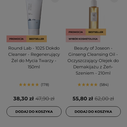
PROMOCJA
BESTSELLER
PROMOCJA
BESTSELLER
WYBÓR KOSMETOLOGA
Round Lab - 1025 Dokdo
Beauty of Joseon -
Cleanser - Regenerujący
Ginseng Cleansing Oil -
Żel do Mycia Twarzy -
Oczyszczający Olejek do
150ml
Demakijażu z Żeń-
Szeniem - 210ml
178
584
38,30 zł
47,90 zł
55,80 zł
62,00 zł
DODAJ DO KOSZYKA
DODAJ DO KOSZYKA