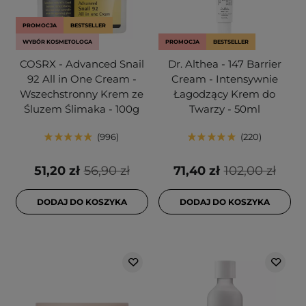
PROMOCJA
BESTSELLER
WYBÓR KOSMETOLOGA
PROMOCJA
BESTSELLER
COSRX - Advanced Snail
Dr. Althea - 147 Barrier
92 All in One Cream -
Cream - Intensywnie
Wszechstronny Krem ze
Łagodzący Krem do
Śluzem Ślimaka - 100g
Twarzy - 50ml
996
220
51,20 zł
56,90 zł
71,40 zł
102,00 zł
DODAJ DO KOSZYKA
DODAJ DO KOSZYKA