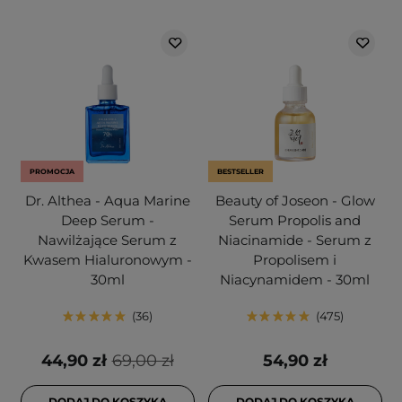
PROMOCJA
BESTSELLER
Dr. Althea - Aqua Marine
Beauty of Joseon - Glow
Deep Serum -
Serum Propolis and
Nawilżające Serum z
Niacinamide - Serum z
Kwasem Hialuronowym -
Propolisem i
30ml
Niacynamidem - 30ml
36
475
44,90 zł
69,00 zł
54,90 zł
DODAJ DO KOSZYKA
DODAJ DO KOSZYKA