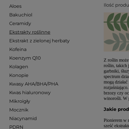
Ilość prod
Aloes
Bakuchiol
Ceramidy
Ekstrakty roślinne
Ekstrakt z zielonej herbaty
Kofeina
Koenzym Q10
Z roślin może
roślin, takich
Kolagen
garbniki, ślu
Konopie
spectrum dzia
mogą działać 
Kwasy AHA/BHA/PHA
rozjaśniająco
Kwas hialuronowy
brzozy czy oc
winorośli. W p
Mikroigły
Jakie pro
Mocznik
Niacynamid
Pionierem w n
sześć ekstrak
PDRN