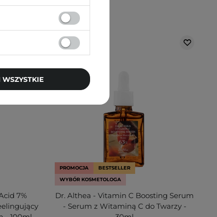
 WSZYSTKIE
PROMOCJA
BESTSELLER
WYBÓR KOSMETOLOGA
 Acid 7%
Dr. Althea - Vitamin C Boosting Serum
eelingujący
- Serum z Witaminą C do Twarzy -
 - 100ml
30ml