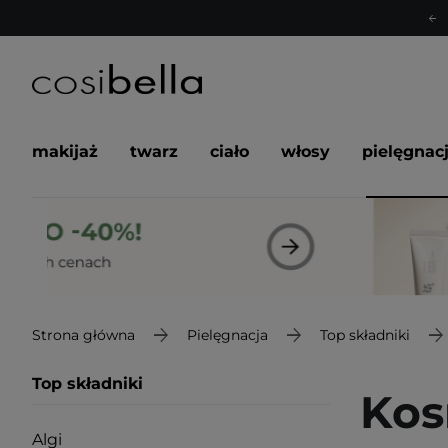
makijaż
twarz
ciało
włosy
pielęgnac
Strona główna
Pielęgnacja
Top składniki
Top składniki
Kos
Algi