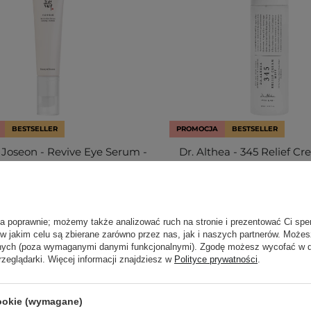
BESTSELLER
PROMOCJA
BESTSELLER
 Joseon - Revive Eye Serum -
Dr. Althea - 345 Relief Cr
Ginseng + Retinal -
Kojąca Kremowa Mgiełka d
wzmarszczkowe Serum Pod
100ml
Oczy - 30ml
ła poprawnie; możemy także analizować ruch na stronie i prezentować Ci spe
540
43
 w jakim celu są zbierane zarówno przez nas, jak i naszych partnerów. Może
anych (poza wymaganymi danymi funkcjonalnymi). Zgodę możesz wycofać w
9,50 zł
55,00 zł
64,40 zł
99,00
rzeglądarki. Więcej informacji znajdziesz w
Polityce prywatności
.
cookie (wymagane)