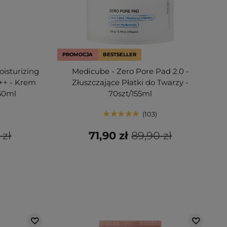
PROMOCJA
BESTSELLER
oisturizing
Medicube - Zero Pore Pad 2.0 -
++ - Krem
Złuszczające Płatki do Twarzy -
50ml
70szt/155ml
103
 zł
71,90 zł
89,90 zł