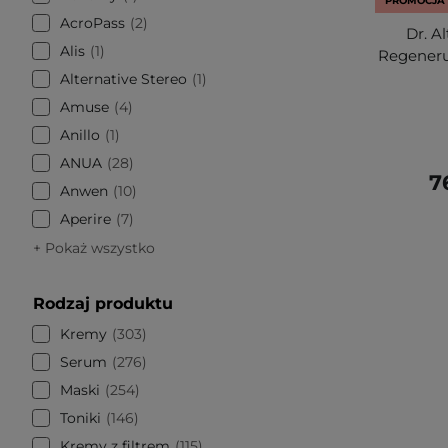
PROMOCJA
AcroPass
2
Dr. A
Alis
1
Regeneru
Alternative Stereo
1
Amuse
4
Anillo
1
ANUA
28
7
Anwen
10
Aperire
7
+ Pokaż wszystko
Rodzaj produktu
Kremy
303
Serum
276
Maski
254
Toniki
146
Kremy z filtrem
115