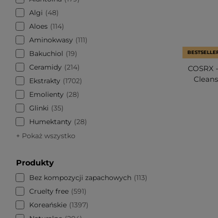
Algi
48
Aloes
114
Aminokwasy
111
Bakuchiol
19
BESTSELLE
Ceramidy
214
COSRX -
Cleans
Ekstrakty
1702
Emolienty
28
Glinki
35
Humektanty
28
+ Pokaż wszystko
Produkty
Bez kompozycji zapachowych
113
Cruelty free
591
Koreańskie
1397