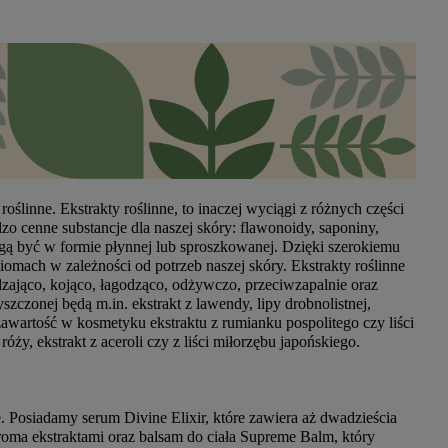
ślinne. Ekstrakty roślinne, to inaczej wyciągi z różnych części
rdzo cenne substancje dla naszej skóry: flawonoidy, saponiny,
mogą być w formie płynnej lub sproszkowanej. Dzięki szerokiemu
omach w zależności od potrzeb naszej skóry. Ekstrakty roślinne
zająco, kojąco, łagodząco, odżywczo, przeciwzapalnie oraz
szczonej będą m.in. ekstrakt z lawendy, lipy drobnolistnej,
awartość w kosmetyku ekstraktu z rumianku pospolitego czy liści
óży, ekstrakt z aceroli czy z liści miłorzębu japońskiego.
. Posiadamy serum Divine Elixir, które zawiera aż dwadzieścia
eroma ekstraktami oraz balsam do ciała Supreme Balm, który