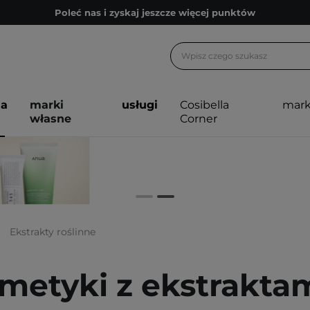
Poleć nas i zyskaj jeszcze więcej punktów
Zapisz się na newsletter pełen porad
Bezpłatne konsultacje kosmetologiczne
Z nami to możliwe! Realizacja zamówienia do 24h.
ja
marki
usługi
Cosibella
mark
Poleć nas i zyskaj jeszcze więcej punktów
własne
Corner
Zapisz się na newsletter pełen porad
Ekstrakty roślinne
metyki z ekstraktam