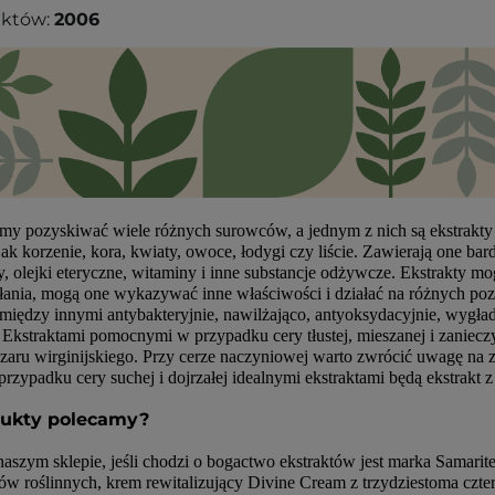
uktów:
2006
my pozyskiwać wiele różnych surowców, a jednym z nich są ekstrakty ro
 jak korzenie, kora, kwiaty, owoce, łodygi czy liście. Zawierają one ba
zy, olejki eteryczne, witaminy i inne substancje odżywcze. Ekstrakty 
łania, mogą one wykazywać inne właściwości i działać na różnych pozi
między innymi antybakteryjnie, nawilżająco, antyoksydacyjnie, wygład
. Ekstraktami pomocnymi w przypadku cery tłustej, mieszanej i zanieczy
zaru wirginijskiego. Przy cerze naczyniowej warto zwrócić uwagę na z
rzypadku cery suchej i dojrzałej idealnymi ekstraktami będą ekstrakt z r
dukty polecamy?
aszym sklepie, jeśli chodzi o bogactwo ekstraktów jest marka Samarite
tów roślinnych, krem rewitalizujący Divine Cream z trzydziestoma czt