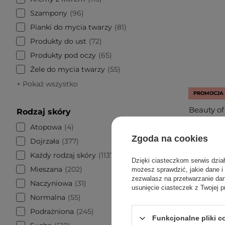
Szampony
96
Pianki do mycia twarzy
81
Produkty do ust
72
Produkty pod oczy
65
Żele do mycia twarzy
55
+ Pokaż wszystko
PROMOCJA
Beauty of
Rodzaj skóry
Atopowa
4
Przeci
Zgoda na cookies
Dojrzała
377
Każdy rodzaj skóry
1137
Dzięki ciasteczkom serwis dzia
Mieszana
202
możesz sprawdzić, jakie dane i
zezwalasz na przetwarzanie d
4
Naczyniowa
31
usunięcie ciasteczek z Twojej p
Normalna
55
Podrażniona
245
Funkcjonalne pliki 