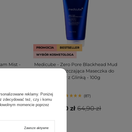
PROMOCJA
BESTSELLER
WYBÓR KOSMETOLOGA
eam Mist -
Medicube - Zero Pore Blackhead Mud
o Twarzy -
Mask - Oczyszczająca Maseczka do
Twarzy z Glinką - 100g
rsonalizowane reklamy. Poniżej
87
sz zdecydować też, czy i komu
 dowolnym momencie poprzez
 zł
58,40 zł
64,90 zł
Zawsze aktywne