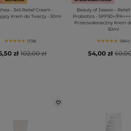
BESTSELLER
WYBÓR KOSMETOLOGA
lthea - 345 Relief Cream -
Beauty of Joseon - Relief
jący Krem do Twarzy - 50ml
Probiotics - SPF50+/PA+++
Przeciwsłoneczny Krem d
50ml
738
1841
6,50 zł
102,00 zł
54,00 zł
60,00