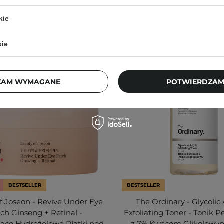
kie
kie
ZAM WYMAGANE
POTWIERDZAM
BESTSELLER
BESTSELLER
f Joseon - Revive Under Eye
The Ordinary - Glycolic
ch Ginseng + Retinal -
Exfoliating Toner - Tonik P
jące Hydrożelowe Płatki pod
z 7% Kwasem Glikolowym