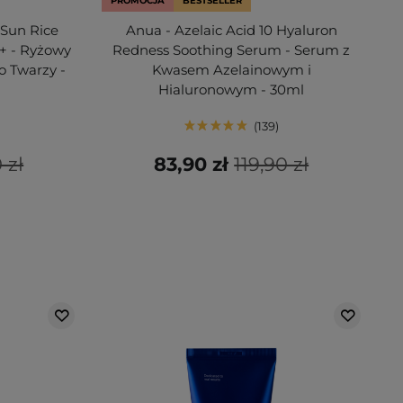
PROMOCJA
BESTSELLER
 Sun Rice
Anua - Azelaic Acid 10 Hyaluron
+ - Ryżowy
Redness Soothing Serum - Serum z
o Twarzy -
Kwasem Azelainowym i
Hialuronowym - 30ml
139
 zł
83,90 zł
119,90 zł