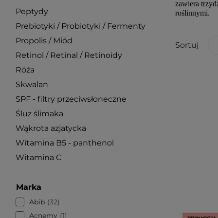
zawiera trzyd
Peptydy
roślinnymi.
Prebiotyki / Probiotyki / Fermenty
Propolis / Miód
Sortuj
Retinol / Retinal / Retinoidy
Róża
Skwalan
SPF - filtry przeciwsłoneczne
Śluz ślimaka
Wąkrota azjatycka
Witamina B5 - panthenol
Witamina C
Marka
Abib
32
Acnemy
1