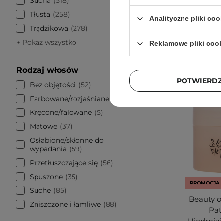
Sucha
518
Tłusta
258
Analityczne pliki coo
Trądzikowa
278
+ Pokaż wszystko
Reklamowe pliki coo
Rodzaj włosów
POTWIERD
Bez objętości
52
Farbowane/rozjaśniane
22
Kręcone/falowane
5
Matowe
37
Osłabione/skłonne do
wypadania
59
Przetłuszczające się
56
Spuszone
35
PROMOCJA
Suche
85
Beauty o
Zniszczone i łamliwe
88
Pat
Ujędrnia