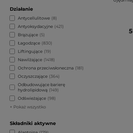
Działanie
Antycellulitowe
8
Antyoksydacyjne
421
5
Brązujące
5
Łagodzące
830
Liftingujące
19
Nawilżające
1418
Ochrona przeciwsłoneczna
181
Oczyszczające
364
Odbudowujące barierę
hydrolipidową
149
Odświeżające
98
+ Pokaż wszystko
Składniki aktywne
Alantoina
179