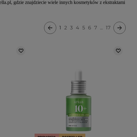
ella.pl, gdzie znajdziecie wiele innych kosmetyków z ekstraktami
1
2
3
4
5
6
7
...
17