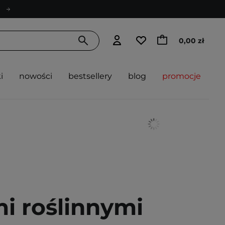
0,00 zł
i
nowości
bestsellery
blog
promocje
i roślinnymi