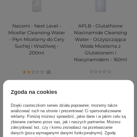
Nacomi - Next Level -
APLB - Glutathione
Micellar Cleansing Water
Niacinamide Cleansing
- Płyn Micelarny do Cery
Water - Oczyszczająca
Suchej i Wrażliwej -
Woda Micelarna z
200ml
Glutationem i
Niacynamidem - 160ml
2
49,00 zł
15,00 zł
Zgoda na cookies
DODAJ DO KOSZYKA
DODAJ DO KOSZYKA
Dzięki ciasteczkom serwis działa poprawnie; możemy także
analizować ruch na stronie i prezentować Ci spersonalizowane
reklamy. Poniżej możesz sprawdzić, jakie dane i w jakim celu są
zbierane zarówno przez nas, jak i naszych partnerów. Możesz
zdecydować też, czy i komu zezwalasz na przetwarzanie
danych (poza wymaganymi danymi funkcjonalnymi). Zgodę