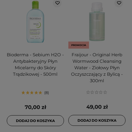
PROMOCJA
Bioderma - Sebium H2O -
Fraijour - Original Herb
Antybakteryjny Płyn
Wormwood Cleansing
Micelarny do Skóry
Water - Ziołowy Płyn
Trądzikowej - 500ml
Oczyszczający z Bylicą -
300ml
8
49,00 zł
70,00 zł
DODAJ DO KOSZYKA
DODAJ DO KOSZYKA