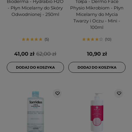
Bioderma - Hydrabio H2O
Tołpa - Dermo Face
- Płyn Micelarny do Skóry
Physio Mikrobiom - Płyn
Odwodnionej - 250ml
Micelarny do Mycia
Twarzy i Oczu - Mini -
100ml
5
10
41,00 zł
62,00 zł
10,90 zł
DODAJ DO KOSZYKA
DODAJ DO KOSZYKA