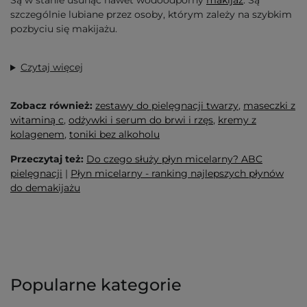
Są w stanie usunąć nawet wodoodporny
makijaż
. Są
szczególnie lubiane przez osoby, którym zależy na szybkim
pozbyciu się makijażu.
Czytaj więcej
Zobacz również:
zestawy do pielęgnacji twarzy
,
maseczki z
witaminą c
,
odżywki i serum do brwi i rzęs
,
kremy z
kolagenem
,
toniki bez alkoholu
Przeczytaj też:
Do czego służy płyn micelarny? ABC
pielęgnacji
|
Płyn micelarny - ranking najlepszych płynów
do demakijażu
Popularne kategorie