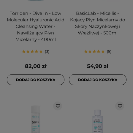
Torriden - Dive In - Low
BasicLab - Micellis -
Molecular Hyaluronic Acid
Kojący Płyn Micelarny do
Cleansing Water -
Skóry Naczynkowej i
Nawilżający Płyn
Wrażliwej - 500ml
Micelarny - 400ml
3
5
82,00 zł
54,90 zł
DODAJ DO KOSZYKA
DODAJ DO KOSZYKA