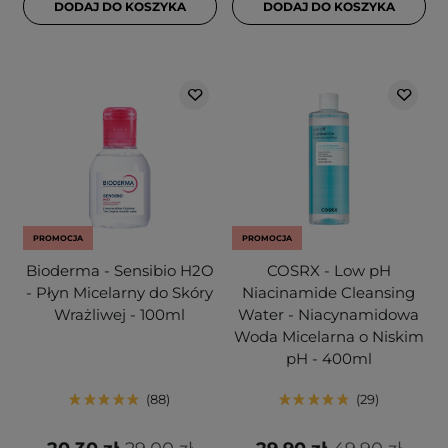
DODAJ DO KOSZYKA
DODAJ DO KOSZYKA
PROMOCJA
PROMOCJA
Bioderma - Sensibio H2O
COSRX - Low pH
- Płyn Micelarny do Skóry
Niacinamide Cleansing
Wrażliwej - 100ml
Water - Niacynamidowa
Woda Micelarna o Niskim
pH - 400ml
88
29