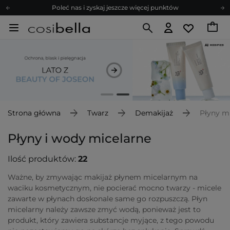
Poleć nas i zyskaj jeszcze więcej punktów
Zapisz się na newsletter pełen porad
Bezpłatne konsultacje kosmetologiczne
Z nami to możliwe! Realizacja zamówienia do 24h.
Poleć nas i zyskaj jeszcze więcej punktów
Zapisz się na newsletter pełen porad
Strona główna
Twarz
Demakijaż
Płyny m
Płyny i wody micelarne
Ilość produktów:
22
Ważne, by zmywając makijaż płynem micelarnym na
waciku kosmetycznym, nie pocierać mocno twarzy - micele
zawarte w płynach doskonale same go rozpuszczą. Płyn
micelarny należy zawsze zmyć wodą, ponieważ jest to
produkt, który zawiera substancje myjące, z tego powodu