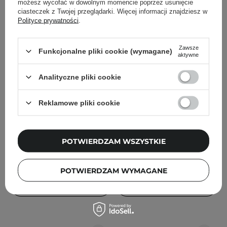
możesz wycofać w dowolnym momencie poprzez usunięcie
ciasteczek z Twojej przeglądarki. Więcej informacji znajdziesz w
Polityce prywatności
.
Zawsze
Funkcjonalne pliki cookie (wymagane)
aktywne
Lumene - Nordic Hydra
Veoli Botanica - ALL OF
Analityczne pliki cookie
Lahde Pure Arctic Miracle
MICELLAR - Delikatny
- Płyn Micelarny - 250ml
Płyn Micelarny do
Reklamowe pliki cookie
Każdego Typu Cery -
500ml
POTWIERDZAM WSZYSTKIE
28,70 zł
69,90 zł
POTWIERDZAM WYMAGANE
DODAJ DO KOSZYKA
DODAJ DO KOSZYKA