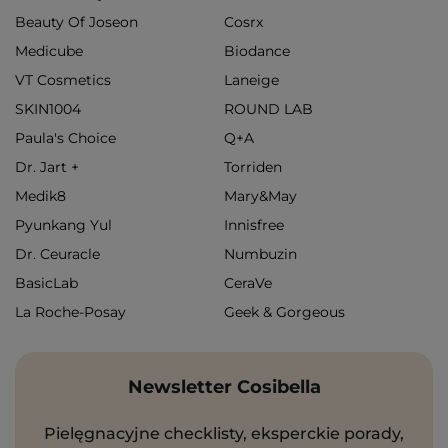
Beauty Of Joseon
Cosrx
Medicube
Biodance
VT Cosmetics
Laneige
SKIN1004
ROUND LAB
Paula's Choice
Q+A
Dr. Jart +
Torriden
Medik8
Mary&May
Pyunkang Yul
Innisfree
Dr. Ceuracle
Numbuzin
BasicLab
CeraVe
La Roche-Posay
Geek & Gorgeous
Newsletter Cosibella
Pielęgnacyjne checklisty, eksperckie porady,