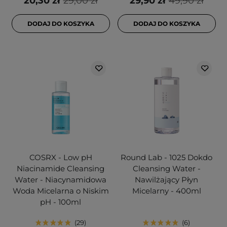
20,30 zł
29,00 zł
29,90 zł
49,90 zł
DODAJ DO KOSZYKA
DODAJ DO KOSZYKA
COSRX - Low pH
Round Lab - 1025 Dokdo
Niacinamide Cleansing
Cleansing Water -
Water - Niacynamidowa
Nawilżający Płyn
Woda Micelarna o Niskim
Micelarny - 400ml
pH - 100ml
29
6