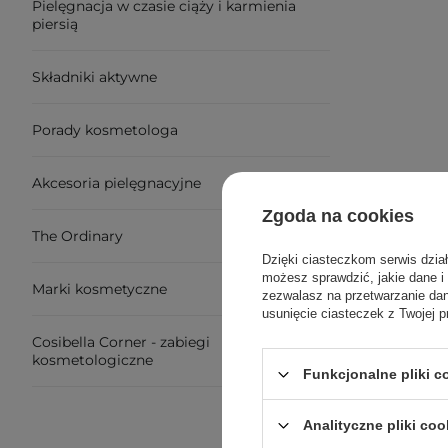
Pielęgnacja w czasie ciąży i karmienia
piersią
Składniki aktywne
Porady kosmetologa
Akcesoria pielęgnacyjne
Zgoda na cookies
The Ordinary
Dzięki ciasteczkom serwis dzia
możesz sprawdzić, jakie dane i
Marki kosmetyczne
zezwalasz na przetwarzanie d
usunięcie ciasteczek z Twojej p
Cosibella Corner - zabiegi
kosmetologiczne
Funkcjonalne pliki 
Analityczne pliki coo