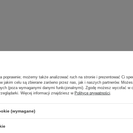
ła poprawnie; możemy także analizować ruch na stronie i prezentować Ci spe
 w jakim celu są zbierane zarówno przez nas, jak i naszych partnerów. Może
anych (poza wymaganymi danymi funkcjonalnymi). Zgodę możesz wycofać w
rzeglądarki. Więcej informacji znajdziesz w
Polityce prywatności
.
cookie (wymagane)
kie