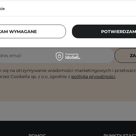
kie
Newsletter Cosibella
ZAM WYMAGANE
POTWIERDZAM
checklisty, eksperckie porady, beauty nowości - p
dres email
ZA
 się na otrzymywanie wiadomości marketingowych i przetwarz
rzez Cosibella sp. z o.o, zgodnie z
polityką prywatności
.
POMOC
PUNKTY STAC