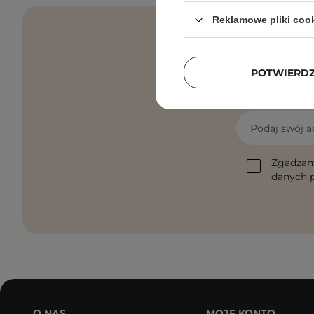
Reklamowe pliki coo
POTWIERD
Pielęgnacyjne 
Podaj swój a
Zgadzam
danych p
O NAS
MOJE KONTO