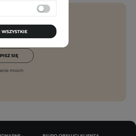
 WSZYSTKIE
rosto na maila!
PISZ SIĘ
anie moich
JONARNE -
BIURO OBSŁUGI KLIENTA