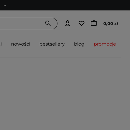
0,00 zł
i
nowości
bestsellery
blog
promocje