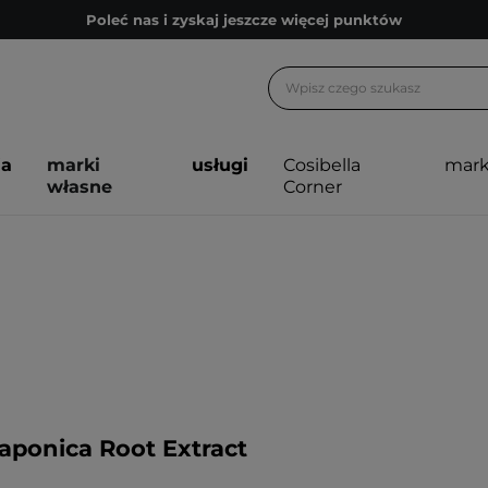
Poleć nas i zyskaj jeszcze więcej punktów
Zapisz się na newsletter pełen porad
Bezpłatne konsultacje kosmetologiczne
Z nami to możliwe! Realizacja zamówienia do 24h.
ja
marki
usługi
Cosibella
mark
Poleć nas i zyskaj jeszcze więcej punktów
własne
Corner
Zapisz się na newsletter pełen porad
Japonica Root Extract