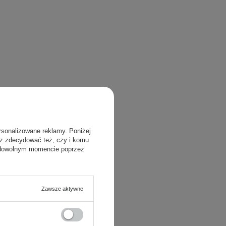
rsonalizowane reklamy. Poniżej
sz zdecydować też, czy i komu
 dowolnym momencie poprzez
Zawsze aktywne