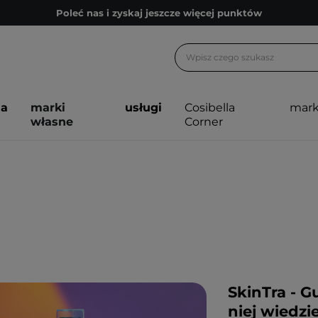
Poleć nas i zyskaj jeszcze więcej punktów
Zapisz się na newsletter pełen porad
Bezpłatne konsultacje kosmetologiczne
Z nami to możliwe! Realizacja zamówienia do 24h.
ja
marki
usługi
Cosibella
mark
Poleć nas i zyskaj jeszcze więcej punktów
własne
Corner
Zapisz się na newsletter pełen porad
SkinTra - G
niej wiedzie