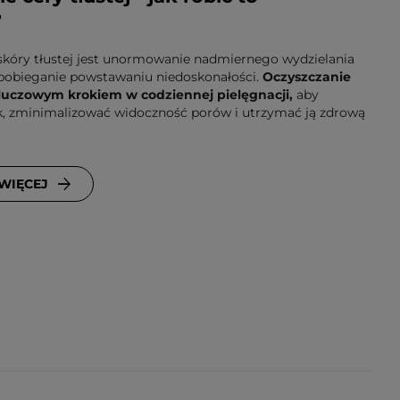
?
skóry tłustej jest unormowanie nadmiernego wydzielania
apobieganie powstawaniu niedoskonałości.
Oczyszczanie
 kluczowym krokiem w codziennej pielęgnacji,
aby
k, zminimalizować widoczność porów i utrzymać ją zdrową
 WIĘCEJ