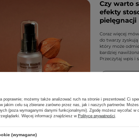
Czy warto s
efekty stos
pielęgnacji
Coraz więcej mówi
do twarzy zyskują
który może odmieni
bardziej nawilżon
Przeczytaj wpis i 
PRZECZYTAJ
ła poprawnie; możemy także analizować ruch na stronie i prezentować Ci spe
 w jakim celu są zbierane zarówno przez nas, jak i naszych partnerów. Może
anych (poza wymaganymi danymi funkcjonalnymi). Zgodę możesz wycofać w
rzeglądarki. Więcej informacji znajdziesz w
Polityce prywatności
.
cookie (wymagane)