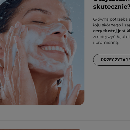
skutecznie
Główną potrzebą 
łoju skórnego i z
cery tłustej jest
zmniejszyć łojoto
i promienną.
PRZECZYTAJ