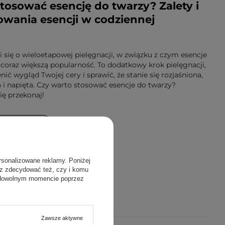
tosować esencję do twarzy? Zalety i
owania esencji w codziennej
 się o wieloetapowej pielęgnacji, w związku z czym esencje
 coraz większą popularność. To dodatkowy krok pielęgnacji,
ć wygląd Twojej cery i sprawić, że stanie się rozjaśniona,
a i napięta. Czy warto stosować esencje do twarzy?
się przekonaj!
 WIĘCEJ
rsonalizowane reklamy. Poniżej
sz zdecydować też, czy i komu
 dowolnym momencie poprzez
Zawsze aktywne