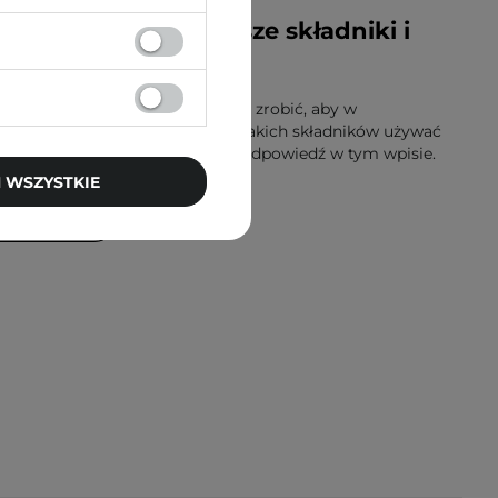
go przyczyny. Najlepsze składniki i
la cery trądzikowej
 trądziku i jak z nim walczyć? Co zrobić, aby w
ie zmniejszyć stany zapalne? Jakich składników używać
kowej? Na te pytania znajdziecie odpowiedź w tym wpisie.
 WSZYSTKIE
 WIĘCEJ