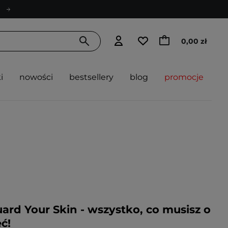
0,00 zł
i
nowości
bestsellery
blog
promocje
uard Your Skin - wszystko, co musisz o
ć!