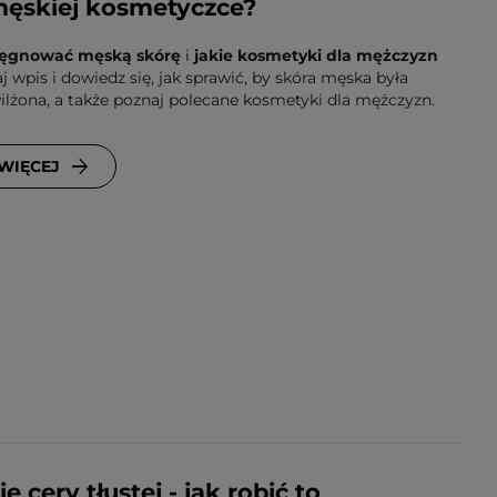
męskiej kosmetyczce?
elęgnować męską skórę
i
jakie kosmetyki dla mężczyzn
 wpis i dowiedz się, jak sprawić, by skóra męska była
ilżona, a także poznaj polecane kosmetyki dla mężczyzn.
 WIĘCEJ
 cery tłustej - jak robić to