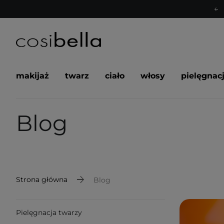
makijaż
twarz
ciało
włosy
pielęgnac
Blog
Strona główna
Blog
Pielęgnacja twarzy