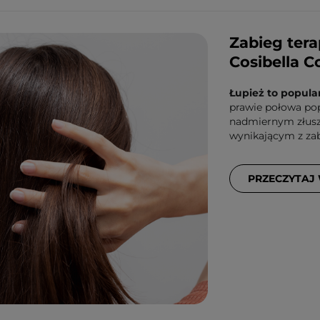
Zabieg tera
Cosibella C
Łupież to popula
prawie połowa popu
nadmiernym złusz
wynikającym z zab
PRZECZYTAJ