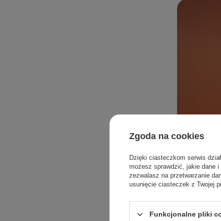
Zgoda na cookies
Dzięki ciasteczkom serwis dzia
możesz sprawdzić, jakie dane i
zezwalasz na przetwarzanie d
usunięcie ciasteczek z Twojej p
Funkcjonalne pliki 