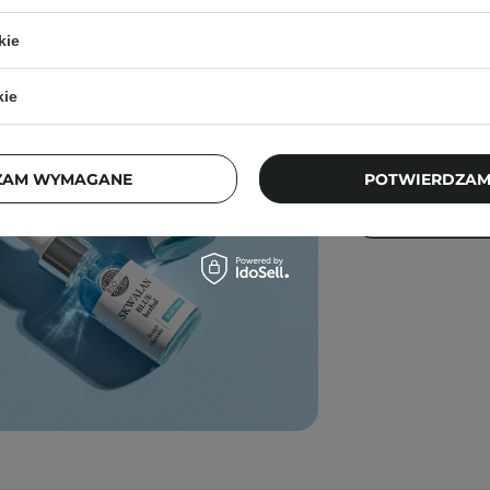
Trądzik i je
kie
kosmetyki d
kie
Jakie są przyczyny
ekspresowym temp
przy cerze trądzi
ZAM WYMAGANE
POTWIERDZAM
PRZECZYTAJ