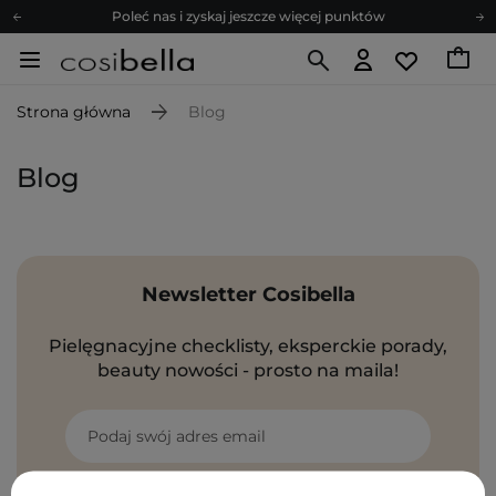
Poleć nas i zyskaj jeszcze więcej punktów
Zapisz się na newsletter pełen porad
Bezpłatne konsultacje kosmetologiczne
Strona główna
Blog
Z nami to możliwe! Realizacja zamówienia do 24h.
Poleć nas i zyskaj jeszcze więcej punktów
Blog
Zapisz się na newsletter pełen porad
Newsletter Cosibella
Pielęgnacyjne checklisty, eksperckie porady,
beauty nowości - prosto na maila!
Podaj swój adres email
Zgadzam się na otrzymywanie