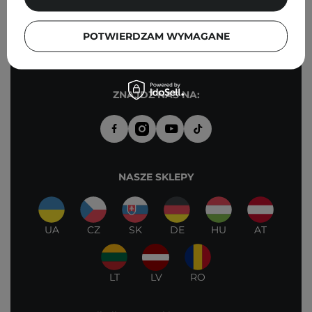
KONTAKT
POTWIERDZAM WYMAGANE
WSPARCIE KOSMETOLOGICZNE
ZNAJDŹ NAS NA:
NASZE SKLEPY
UA
CZ
SK
DE
HU
AT
LT
LV
RO