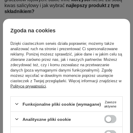
kwas salicylowy i jak wybrać 
najlepszy produkt z tym 
składnikiem?
PRZECZYTAJ WIĘCEJ
Zgoda na cookies
Dzięki ciasteczkom serwis działa poprawnie; możemy także
analizować ruch na stronie i prezentować Ci spersonalizowane
reklamy. Poniżej możesz sprawdzić, jakie dane i w jakim celu są
zbierane zarówno przez nas, jak i naszych partnerów. Możesz
zdecydować też, czy i komu zezwalasz na przetwarzanie
danych (poza wymaganymi danymi funkcjonalnymi). Zgodę
możesz wycofać w dowolnym momencie poprzez usunięcie
ciasteczek z Twojej przeglądarki. Więcej informacji znajdziesz w
Polityce prywatności
.
Zawsze
Funkcjonalne pliki cookie (wymagane)
aktywne
Analityczne pliki cookie