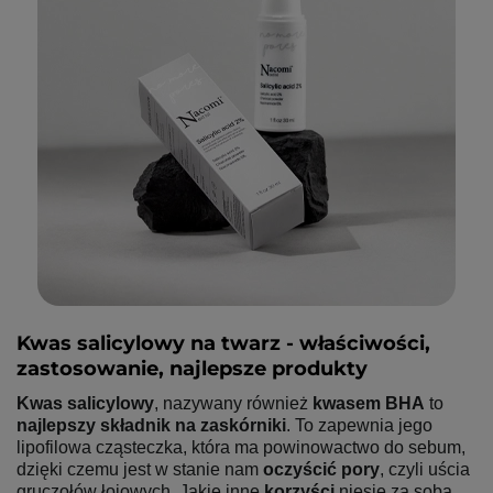
Kwas salicylowy na twarz - właściwości,
zastosowanie, najlepsze produkty
Kwas salicylowy
, nazywany również 
kwasem BHA
 to
najlepszy składnik na zaskórniki
. To zapewnia jego 
lipofilowa cząsteczka, która ma powinowactwo do sebum, 
dzięki czemu jest w stanie nam 
oczyścić pory
, czyli uścia 
gruczołów łojowych. Jakie inne 
korzyści
 niesie za sobą 