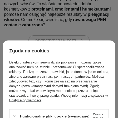
naszych włosów. To właśnie odpowiedni dobór 
kosmetyków z 
proteinami
,
 emolientami 
i
 humektantami
pomoże nam osiągnąć najlepsze rezultaty w 
pielęgnacji 
włosów
. Co może się więc stać, gdy
 równowaga PEH 
zostanie zaburzona
?
PRZECZYTAJ WIĘCEJ
Zgoda na cookies
Dzięki ciasteczkom serwis działa poprawnie; możemy także
analizować ruch na stronie i prezentować Ci spersonalizowane
reklamy. Poniżej możesz sprawdzić, jakie dane i w jakim celu są
zbierane zarówno przez nas, jak i naszych partnerów. Możesz
zdecydować też, czy i komu zezwalasz na przetwarzanie
danych (poza wymaganymi danymi funkcjonalnymi). Zgodę
możesz wycofać w dowolnym momencie poprzez usunięcie
ciasteczek z Twojej przeglądarki. Więcej informacji znajdziesz w
Polityce prywatności
.
Zawsze
Funkcjonalne pliki cookie (wymagane)
aktywne