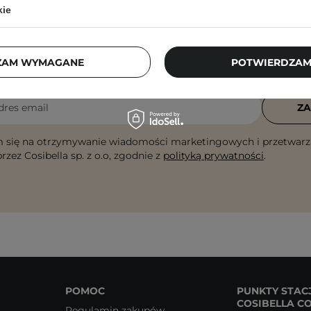
kie
Newsletter Cosibella
ZAM WYMAGANE
POTWIERDZAM
checklisty, eksperckie porady, beauty nowości - p
dres email
ZA
 się na otrzymywanie wiadomości marketingowych i przetwarz
rzez Cosibella sp. z o.o, zgodnie z
polityką prywatności
.
POMOC
PUNKTY STAC
COSIBELLA C
Regulamin zakupów