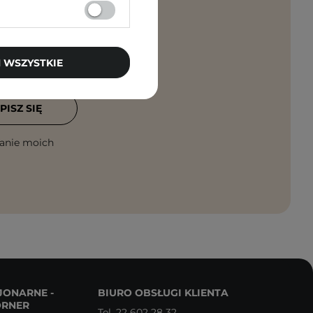
 WSZYSTKIE
rosto na maila!
PISZ SIĘ
anie moich
JONARNE -
BIURO OBSŁUGI KLIENTA
ORNER
Tel.
22 602 28 32