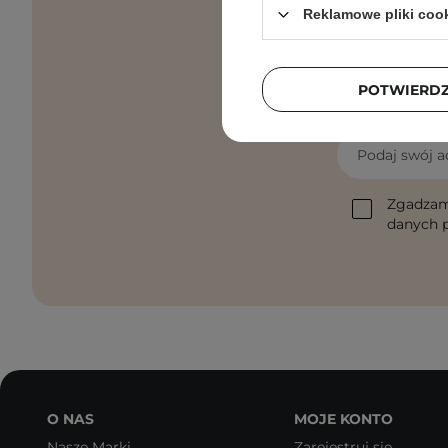
Reklamowe pliki coo
POTWIERD
Pielęgnacyjne 
Podaj swój a
Zgadzam
danych p
O NAS
MOJE KONTO
Nasze Marki
Zarejestruj się