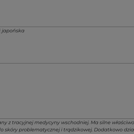
ić japońska
any z tracyjnej medycyny wschodniej. Ma silne właściwoś
skóry problematycznej i trądzikowej. Dodatkowo dział