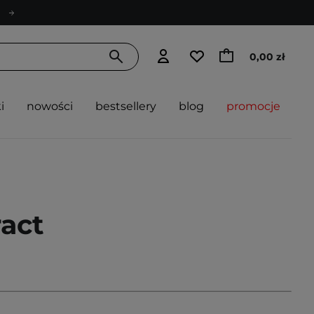
0,00 zł
i
nowości
bestsellery
blog
promocje
ract