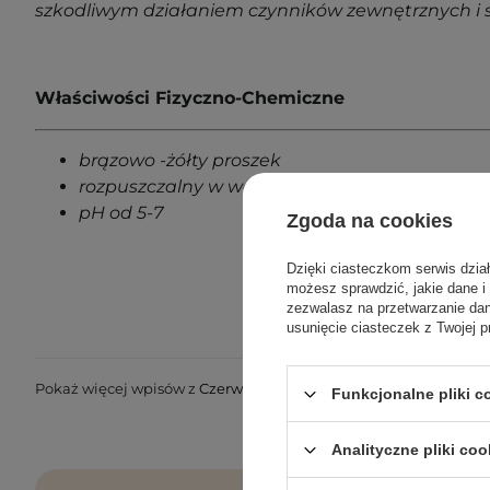
szkodliwym działaniem czynników zewnętrznych i s
Właściwości Fizyczno-Chemiczne
brązowo -żółty proszek
rozpuszczalny w wodzie
pH od 5-7
Zgoda na cookies
Dzięki ciasteczkom serwis dzia
możesz sprawdzić, jakie dane i
zezwalasz na przetwarzanie d
usunięcie ciasteczek z Twojej p
Pokaż więcej wpisów z
Czerwiec 2025
Funkcjonalne pliki 
Analityczne pliki coo