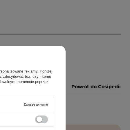
rsonalizowane reklamy. Poniżej
sz zdecydować też, czy i komu
 dowolnym momencie poprzez
Powrót do Cosipedii
Zawsze aktywne