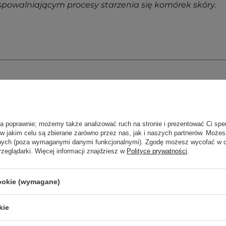
powalniającym procesy starzenia się komórek skóry.
ła poprawnie; możemy także analizować ruch na stronie i prezentować Ci spe
 w jakim celu są zbierane zarówno przez nas, jak i naszych partnerów. Może
anych (poza wymaganymi danymi funkcjonalnymi). Zgodę możesz wycofać w
rzeglądarki. Więcej informacji znajdziesz w
Polityce prywatności
.
cookie (wymagane)
kie