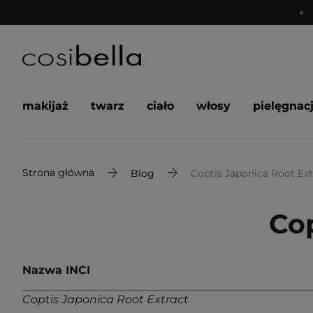
makijaż
twarz
ciało
włosy
pielęgnac
Strona główna
Blog
Coptis Japonica Root Ext
Cop
Nazwa INCI
Coptis Japonica Root Extract