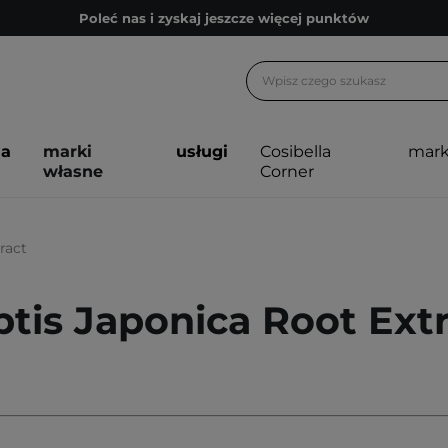
Poleć nas i zyskaj jeszcze więcej punktów
Zapisz się na newsletter pełen porad
Bezpłatne konsultacje kosmetologiczne
Z nami to możliwe! Realizacja zamówienia do 24h.
ja
marki
usługi
Cosibella
mark
Poleć nas i zyskaj jeszcze więcej punktów
własne
Corner
Zapisz się na newsletter pełen porad
ract
tis Japonica Root Ext