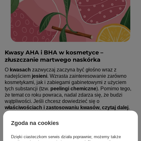
Kwasy AHA i BHA w kosmetyce –
złuszczanie martwego naskórka
O 
kwasach
 zazwyczaj zaczyna być głośno wraz z 
nadejściem 
jesieni
. Wzrasta zainteresowanie zarówno 
kosmetykami, jak i zabiegami gabinetowymi z użyciem 
tych substancji (tzw. 
peelingi chemiczne
). Pomimo tego, 
że temat co roku powraca, nadal zdarza się, że budzi 
wątpliwości. Jeśli chcesz dowiedzieć się o 
właściwościach i zastosowaniu kwasów
, 
czytaj dalej
.
Zgoda na cookies
PRZECZYTAJ WIĘCEJ
Dzięki ciasteczkom serwis działa poprawnie; możemy także