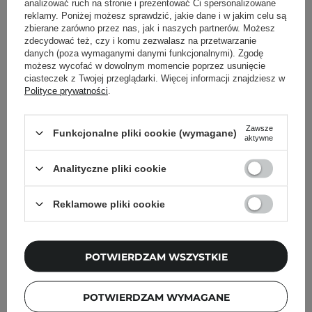
analizować ruch na stronie i prezentować Ci spersonalizowane
reklamy. Poniżej możesz sprawdzić, jakie dane i w jakim celu są
zbierane zarówno przez nas, jak i naszych partnerów. Możesz
zdecydować też, czy i komu zezwalasz na przetwarzanie
danych (poza wymaganymi danymi funkcjonalnymi). Zgodę
możesz wycofać w dowolnym momencie poprzez usunięcie
ciasteczek z Twojej przeglądarki. Więcej informacji znajdziesz w
Newsletter Cosibella
Polityce prywatności
.
Pielęgnacyjne checklisty, eksperckie porady,
Zawsze
beauty nowości - prosto na maila!
Funkcjonalne pliki cookie (wymagane)
aktywne
Analityczne pliki cookie
Podaj swój adres email
Reklamowe pliki cookie
Zgadzam się na otrzymywanie
wiadomości marketingowych i
przetwarzanie moich danych przez
Cosibella sp. z o.o, zgodnie z
polityką
POTWIERDZAM WSZYSTKIE
prywatności
.
ZAPISZ SIĘ
POTWIERDZAM WYMAGANE