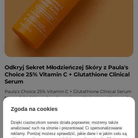
Odkryj Sekret Młodzieńczej Skóry z Paula's
Choice 25% Vitamin C + Glutathione Clinical
Serum
Paula's Choice 25% Vitamin C + Glutathione Clinical Serum
to produkt, który zdecydowanie wyróżnia się na tle innych
serum z witaminą C. Ale co sprawia, że jest tak wyjątkowy?
Zgoda na cookies
Czytaj dalej!
Dzięki ciasteczkom serwis działa poprawnie; możemy także
analizować ruch na stronie i prezentować Ci spersonalizowane
PRZECZYTAJ WIĘCEJ
reklamy. Poniżej możesz sprawdzić, jakie dane i w jakim celu są