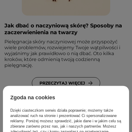
Jak dbać o naczyniową skórę? Sposoby na
zaczerwienienia na twarzy
Pielęgnacja skóry naczyniowej może przyspożyć
wiele problemów, rozwiejemy Twoje wątpilwości i
wyjaśnimy jak prawidłowo o nią dbać. Oto kilka
kroków, które odmienią twoją codzienną
pielęgnację.
PRZECZYTAJ WIĘCEJ
Zgoda na cookies
Dzięki ciasteczkom serwis działa poprawnie; możemy także
analizować ruch na stronie i prezentować Ci spersonalizowane
reklamy. Poniżej możesz sprawdzić, jakie dane i w jakim celu są
zbierane zarówno przez nas, jak i naszych partnerów. Możesz
Newsletter Cosibella
zdecydować też, czy i komu zezwalasz na przetwarzanie