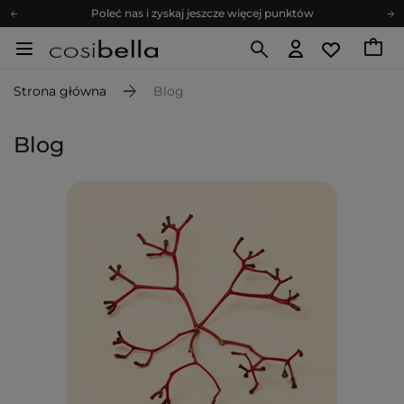
Poleć nas i zyskaj jeszcze więcej punktów
Zapisz się na newsletter pełen porad
Bezpłatne konsultacje kosmetologiczne
Strona główna
Blog
Z nami to możliwe! Realizacja zamówienia do 24h.
Poleć nas i zyskaj jeszcze więcej punktów
Blog
Zapisz się na newsletter pełen porad