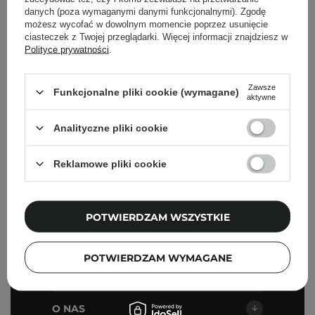
danych (poza wymaganymi danymi funkcjonalnymi). Zgodę
możesz wycofać w dowolnym momencie poprzez usunięcie
Pielęgnacyjne checklisty, eksperckie porady,
ciasteczek z Twojej przeglądarki. Więcej informacji znajdziesz w
beauty nowości - prosto na maila!
Polityce prywatności
.
Zawsze
Podaj swój adres email
Funkcjonalne pliki cookie (wymagane)
aktywne
Zgadzam się na otrzymywanie
Analityczne pliki cookie
wiadomości marketingowych i
przetwarzanie moich danych przez
Reklamowe pliki cookie
Cosibella sp. z o.o, zgodnie z
polityką
prywatności
.
ZAPISZ SIĘ
POTWIERDZAM WSZYSTKIE
POTWIERDZAM WYMAGANE
O NAS