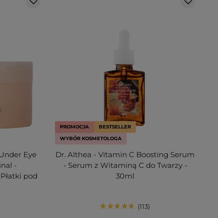
PROMOCJA
BESTSELLER
WYBÓR KOSMETOLOGA
 Under Eye
Dr. Althea - Vitamin C Boosting Serum
nal -
- Serum z Witaminą C do Twarzy -
Płatki pod
30ml
113