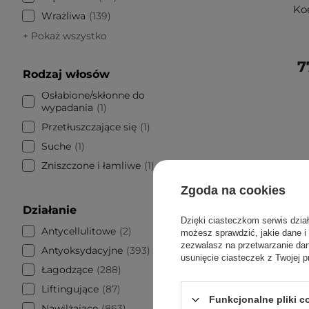
Ko
Wrażliwa
139
+ Pokaż wszystko
7
Rodzaj włosów
Osłabione/skłonne do
wypadania
1
Przetłuszczające się
1
Suche
1
Zniszczone i łamliwe
1
Zgoda na cookies
Działanie
Dzięki ciasteczkom serwis dzia
Antycellulitowe
2
możesz sprawdzić, jakie dane i
zezwalasz na przetwarzanie d
Antyoksydacyjne
393
usunięcie ciasteczek z Twojej p
Łagodzące
288
Liftingujące
87
Funkcjonalne pliki 
Nawilżające
863