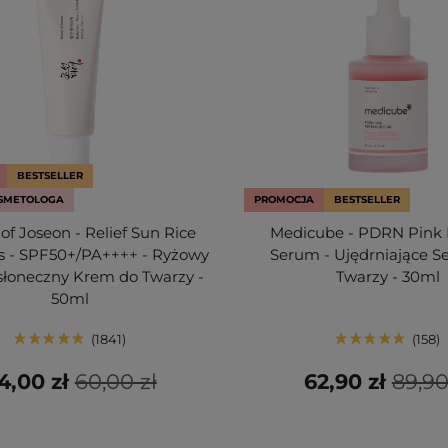
BESTSELLER
SMETOLOGA
PROMOCJA
BESTSELLER
of Joseon - Relief Sun Rice
Medicube - PDRN Pink 
cs - SPF50+/PA++++ - Ryżowy
Serum - Ujędrniające 
słoneczny Krem do Twarzy -
Twarzy - 30ml
50ml
1841
158
4,00 zł
60,00 zł
62,90 zł
89,90