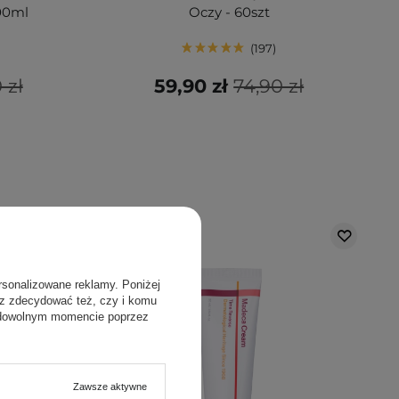
100ml
Oczy - 60szt
197
 zł
59,90 zł
74,90 zł
rsonalizowane reklamy. Poniżej
sz zdecydować też, czy i komu
 dowolnym momencie poprzez
Zawsze aktywne