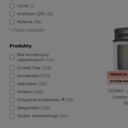
Glinki
1
Koenzym Q10
25
Kofeina
36
+ Pokaż wszystko
Produkty
Bez kompozycji
zapachowych
122
Cruelty free
328
PROMOCJA
Koreańskie
703
WYBÓR KO
Naturalne
125
COSRX - A
Polskie
206
Cream 
Przyjazne środowisku
43
Ś
Wegańskie
225
Wybór kosmetologa
34