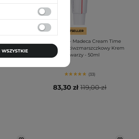
PROMOCJA
BESTSELLER
 Acid 7%
Centellian24 - Madeca Cream Time
eelingujący
Reverse - Przeciwzmarszczkowy Krem
 WSZYSTKIE
 - 240ml
do Twarzy - 50ml
33
83,30 zł
119,00 zł