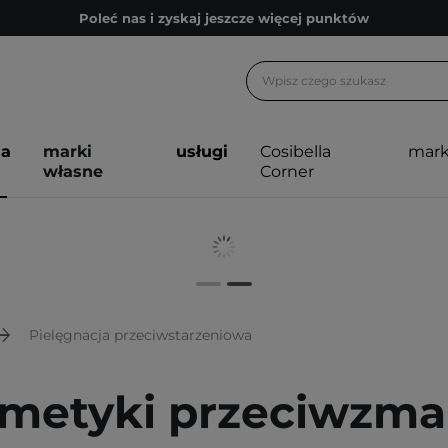
Zapisz się na newsletter pełen porad
Bezpłatne konsultacje kosmetologiczne
Z nami to możliwe! Realizacja zamówienia do 24h.
Poleć nas i zyskaj jeszcze więcej punktów
ja
marki
usługi
Cosibella
mark
własne
Corner
Zapisz się na newsletter pełen porad
Pielęgnacja przeciwstarzeniowa
metyki przeciwzma