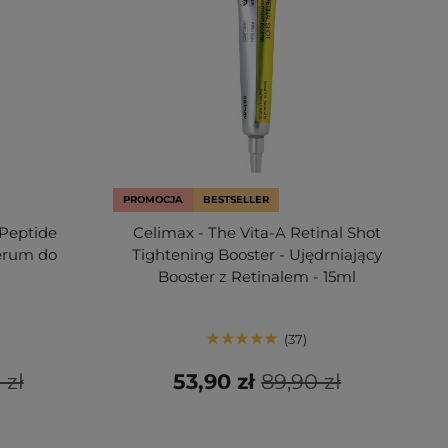
PROMOCJA
BESTSELLER
Peptide
Celimax - The Vita-A Retinal Shot
Serum do
Tightening Booster - Ujędrniający
Booster z Retinalem - 15ml
37
 zł
53,90 zł
89,90 zł