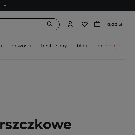
0,00 zł
i
nowości
bestsellery
blog
promocje
rszczkowe