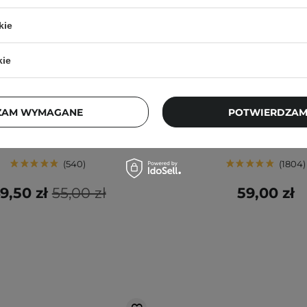
kie
kie
BESTSELLER
BESTSELLER
 Joseon - Revive Eye Serum -
The Ordinary - Glycolic
Ginseng + Retinal -
Exfoliating Toner - Tonik P
ZAM WYMAGANE
POTWIERDZAM
wzmarszczkowe Serum Pod
z 7% Kwasem Glikolowym
Oczy - 30ml
540
1804
9,50 zł
55,00 zł
59,00 zł