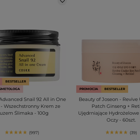
BESTSELLER
SMETOLOGA
PROMOCJA
BESTSELLER
dvanced Snail 92 All in One
Beauty of Joseon - Revive
- Wszechstronny Krem ze
Patch Ginseng + Reti
luzem Ślimaka - 100g
Ujędrniające Hydrożelowe 
Oczy - 60szt.
997
39