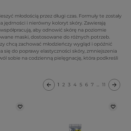
ieszyć młodością przez długi czas. Formuły te zostały
a jędrności i nierówny koloryt skóry. Zawierają
re współpracują, aby odnowić skórę na poziomie
wane maski, dostosowane do różnych potrzeb.
rzy chcą zachować młodzieńczy wygląd i opóźnić
 się do poprawy elastyczności skóry, zmniejszenia
ól sobie na codzienną pielęgnację, która podkreśli
1
2
3
4
5
6
7
...
11