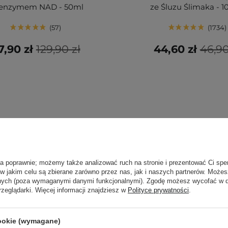
enzymem NAD - 50ml
ze Śluzu Ślimaka - 
57
1734
7,90 zł
129,90 zł
44,60 zł
46,90
ła poprawnie; możemy także analizować ruch na stronie i prezentować Ci spe
 w jakim celu są zbierane zarówno przez nas, jak i naszych partnerów. Może
anych (poza wymaganymi danymi funkcjonalnymi). Zgodę możesz wycofać w
rzeglądarki. Więcej informacji znajdziesz w
Polityce prywatności
.
cookie (wymagane)