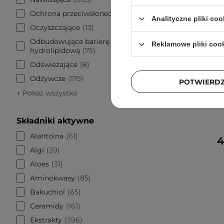
Ochrona przeciwsłoneczna
71
Analityczne pliki coo
Oczyszczające
13
Odbudowujące barierę
Reklamowe pliki coo
hydrolipidową
75
PROMOCJA
Odświeżające
8
Beauty of
Odżywcze
175
POTWIERD
Przeci
+ Pokaż wszystko
Składniki aktywne
Alantoina
61
4
Algi
39
Aloes
31
Aminokwasy
85
Bakuchiol
65
Ceramidy
161
Ekstrakty
396