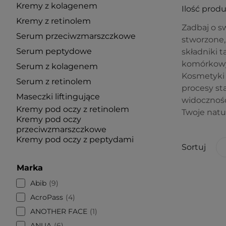
Kremy z kolagenem
Ilość prod
Kremy z retinolem
Zadbaj o sw
Serum przeciwzmarszczkowe
stworzone, 
Serum peptydowe
składniki t
komórkowy
Serum z kolagenem
Kosmetyki 
Serum z retinolem
procesy st
Maseczki liftingujące
widocznośc
Kremy pod oczy z retinolem
Twoje natu
Kremy pod oczy
przeciwzmarszczkowe
Kremy pod oczy z peptydami
Sortuj
Marka
Abib
9
AcroPass
4
ANOTHER FACE
1
ANUA
6