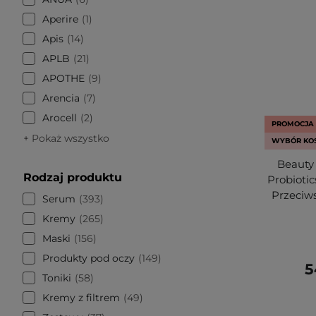
Aperire
1
Apis
14
APLB
21
APOTHE
9
Arencia
7
Arocell
2
PROMOCJA
+ Pokaż wszystko
WYBÓR KO
Beauty 
Rodzaj produktu
Probioti
Przeciw
Serum
393
Kremy
265
Maski
156
Produkty pod oczy
149
5
Toniki
58
Kremy z filtrem
49