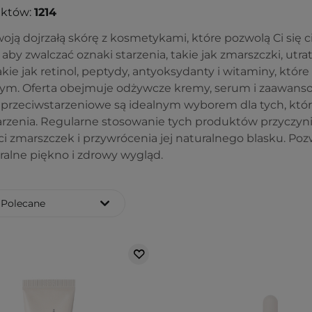
uktów:
1214
oją dojrzałą skórę z kosmetykami, które pozwolą Ci się c
aby zwalczać oznaki starzenia, takie jak zmarszczki, utrat
akie jak retinol, peptydy, antyoksydanty i witaminy, któ
m. Oferta obejmuje odżywcze kremy, serum i zaawanso
przeciwstarzeniowe są idealnym wyborem dla tych, któ
arzenia. Regularne stosowanie tych produktów przyczynia
i zmarszczek i przywrócenia jej naturalnego blasku. Pozw
ralne piękno i zdrowy wygląd.
Polecane