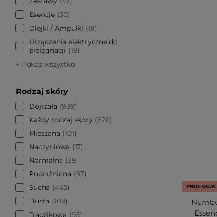
Zestawy
37
Esencje
30
Olejki / Ampułki
19
Urządzenia elektryczne do
pielęgnacji
18
+ Pokaż wszystko
Rodzaj skóry
Dojrzała
939
Każdy rodzaj skóry
620
Mieszana
101
Naczyniowa
17
Normalna
39
Podrażniona
67
Sucha
465
PROMOCJA
Tłusta
108
Numbuz
Essenc
Trądzikowa
95