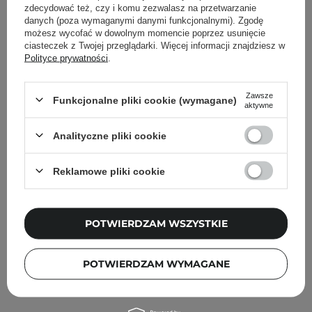
Inni klienci sprawdzali również
zdecydować też, czy i komu zezwalasz na przetwarzanie
danych (poza wymaganymi danymi funkcjonalnymi). Zgodę
możesz wycofać w dowolnym momencie poprzez usunięcie
ciasteczek z Twojej przeglądarki. Więcej informacji znajdziesz w
Polityce prywatności
.
Zawsze
Funkcjonalne pliki cookie (wymagane)
aktywne
Analityczne pliki cookie
Reklamowe pliki cookie
POTWIERDZAM WSZYSTKIE
PROMOCJA
POTWIERDZAM WYMAGANE
Mary&May - Collagen Booster Lotion - Kolagenowa
Emulsja Przeciwzmarszczkowa - 120ml