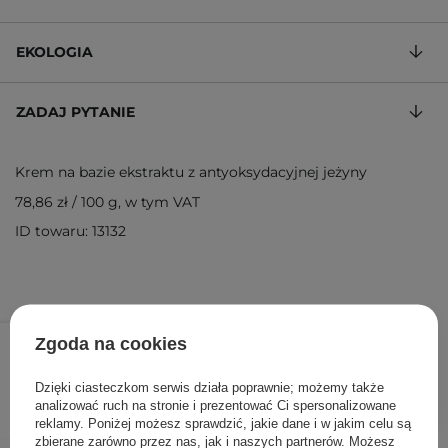
EKOLOGIA
ZADAJ PYTANIE
Krem na bazie ekstraktu z antyoksydacyjnej jeżyny
78,86 zł
/
100 g
, w tym VAT
ID towaru: 13132
55,20 zł
64,90 zł
/
szt.
Zgoda na cookies
DODAJ DO KOSZYKA
Dzięki ciasteczkom serwis działa poprawnie; możemy także
analizować ruch na stronie i prezentować Ci spersonalizowane
reklamy. Poniżej możesz sprawdzić, jakie dane i w jakim celu są
zbierane zarówno przez nas, jak i naszych partnerów. Możesz