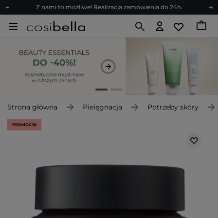
Z nami to możliwe! Realizacja zamówienia do 24h.
Poleć nas i zyskaj jeszcze więcej punktów
Zapisz się na newsletter pełen porad
Bezpłatne konsultacje kosmetologiczne
Z nami to możliwe! Realizacja zamówienia do 24h.
Poleć nas i zyskaj jeszcze więcej punktów
Zapisz się na newsletter pełen porad
Strona główna
Pielęgnacja
Potrzeby skóry
PROMOCJA