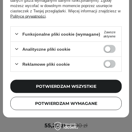
danych (poza wymaganymi danymi funkcjonalnymi). Zgodę
możesz wycofać w dowolnym momencie poprzez usunięcie
ciasteczek z Twojej przeglądarki. Więcej informacji znajdziesz w
Polityce prywatności
.
Zawsze
Funkcjonalne pliki cookie (wymagane)
aktywne
Analityczne pliki cookie
Reklamowe pliki cookie
POTWIERDZAM WSZYSTKIE
PROMOCJA
POTWIERDZAM WYMAGANE
Mary&May - Idebenone Blackberry Intense Cream -
Przeciwzmarszczkowy Krem z Idebenonem - 70g
55,20 zł
64,90 zł