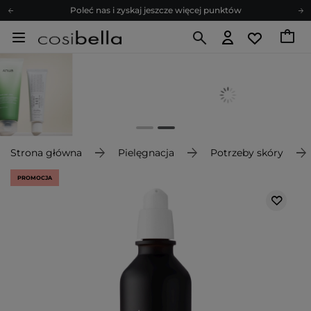
Poleć nas i zyskaj jeszcze więcej punktów
Zapisz się na newsletter pełen porad
Bezpłatne konsultacje kosmetologiczne
Z nami to możliwe! Realizacja zamówienia do 24h.
Poleć nas i zyskaj jeszcze więcej punktów
Zapisz się na newsletter pełen porad
Strona główna
Pielęgnacja
Potrzeby skóry
PROMOCJA