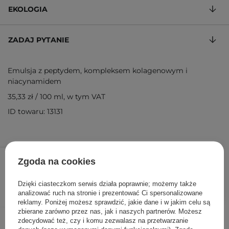
EKOLOGIA
ZADAJ PYTANIE
Emulsja z peptydem, kompleksem kolagenowym i
niacynamidem
35,33 zł
/
100 ml
, w tym VAT
ID towaru: 13131
42,40 zł
49,90 zł
/
szt.
Zgoda na cookies
DODAJ DO KOSZYKA
Dzięki ciasteczkom serwis działa poprawnie; możemy także
analizować ruch na stronie i prezentować Ci spersonalizowane
reklamy. Poniżej możesz sprawdzić, jakie dane i w jakim celu są
zbierane zarówno przez nas, jak i naszych partnerów. Możesz
Inni klienci sprawdzali również
zdecydować też, czy i komu zezwalasz na przetwarzanie