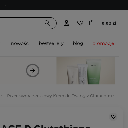
0,00 zł
i
nowości
bestsellery
blog
promocje
- Przeciwzmarszczkowy Krem do Twarzy z Glutationem - 50ml