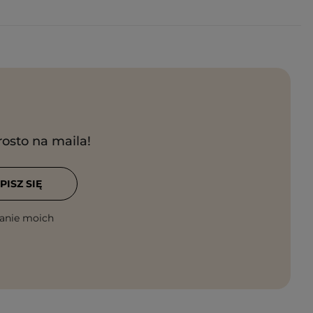
rosto na maila!
PISZ SIĘ
anie moich