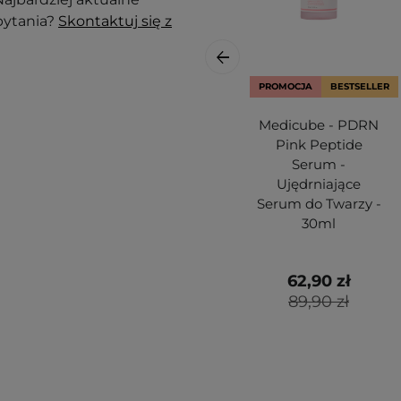
pytania?
Skontaktuj się z
PROMOCJA
BESTSELLER
Medicube - PDRN
Pink Peptide
Serum -
Ujędrniające
Serum do Twarzy -
30ml
62,90 zł
89,90 zł