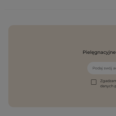
Pielęgnacyjne 
Podaj swój a
Zgadzam
danych p