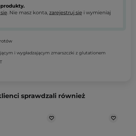
produkty.
 się
. Nie masz konta,
zarejestruj się
i wymieniaj
wrotów
ającym i wygładzającym zmarszczki z glutationem
T
klienci sprawdzali również