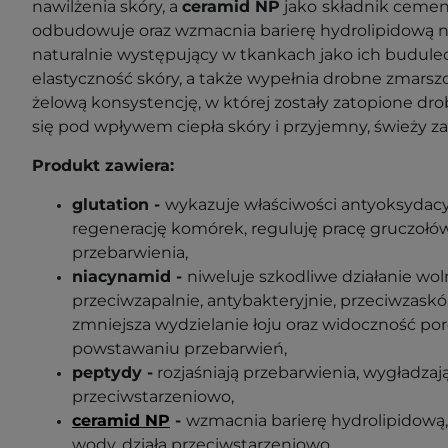
nawilżenia skóry, a
ceramid NP
jako
składnik ceme
odbudowuje oraz wzmacnia barierę hydrolipidową na
naturalnie występujący w tkankach jako ich budulec
elastyczność skóry, a także wypełnia drobne zmarsz
żelową konsystencję, w której zostały zatopione dro
się pod wpływem ciepła skóry i przyjemny, świeży z
Produkt zawiera:
glutation -
wykazuje właściwości antyoksydacy
regenerację komórek, reguluję pracę gruczołó
przebarwienia,
niacynamid -
niweluje szkodliwe działanie wol
przeciwzapalnie, antybakteryjnie, przeciwzaskó
zmniejsza wydzielanie łoju oraz widoczność po
powstawaniu przebarwień,
peptydy -
rozjaśniają przebarwienia, wygładzają,
przeciwstarzeniowo,
ceramid NP
-
wzmacnia barierę hydrolipidową,
wody, działa przeciwstarzeniowo,