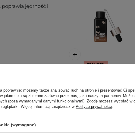
 poprawia jędrność i
PROMOCJA
Medicube - Age-R
Vita C Pro
u:
Ampoule -
ła poprawnie; możemy także analizować ruch na stronie i prezentować Ci spe
 w jakim celu są zbierane zarówno przez nas, jak i naszych partnerów. Może
Rozjaśniające
anych (poza wymaganymi danymi funkcjonalnymi). Zgodę możesz wycofać w
Serum do Twarzy z
rzeglądarki. Więcej informacji znajdziesz w
Polityce prywatności
.
Witaminą C - 20ml
zyszczoną, osuszoną skórę
ieczornej lub przed kremem
cookie (wymagane)