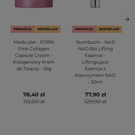
PROMOCJA
BESTSELLER
PROMOCJA
BESTSELLER
Medicube - PDRN
Numbuzin - No.9
Pink Collagen
NAD Bio Lifting
Capsule Cream -
Essence -
Kolagenowy Krem
Liftingująca
do Twarzy - 55g
Esencja z
Koenzymem NAD
- 50ml
78,40 zł
77,90 zł
112,00 zł
129,90 zł