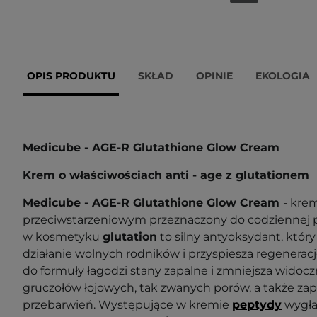
OPIS PRODUKTU
SKŁAD
OPINIE
EKOLOGIA
Medicube - AGE-R Glutathione Glow Cream
Krem o właściwościach anti - age z glutationem
Medicube - AGE-R Glutathione Glow Cream
- krem
przeciwstarzeniowym przeznaczony do codziennej pi
w kosmetyku
glutation
to silny antyoksydant, który
działanie wolnych rodników i przyspiesza regenerac
do formuły łagodzi stany zapalne i zmniejsza widoc
gruczołów łojowych, tak zwanych porów, a także z
przebarwień. Występujące w kremie
peptydy
wygła