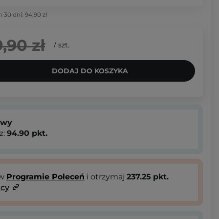
h 30 dni:
94,90 zł
,90 zł
/
szt.
DODAJ DO KOSZYKA
owy
z:
94.90
pkt.
 w
Programie Poleceń
i otrzymaj
237.25
pkt.
ący