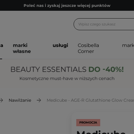
Poleć nas i zyskaj jeszcze więcej punktów
Zapisz się na newsletter pełen porad
Bezpłatne konsultacje kosmetologiczne
Z nami to możliwe! Realizacja zamówienia do 24h.
ja
marki
usługi
Cosibella
mark
Poleć nas i zyskaj jeszcze więcej punktów
własne
Corner
Zapisz się na newsletter pełen porad
Nawilżanie
Medicube - AGE-R Glutathione Glow Cream 
PROMOCJA