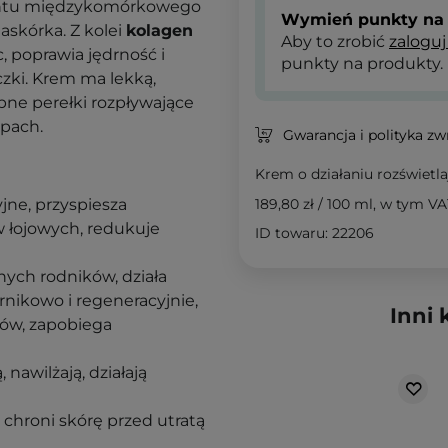
ntu międzykomórkowego
Wymień punkty na 
skórka. Z kolei
kolagen
Aby to zrobić
zaloguj
, poprawia jędrność i
punkty na produkty.
czki. Krem ma lekką,
bne perełki rozpływające
apach.
Gwarancja i polityka z
Krem o działaniu rozświetl
jne, przyspiesza
189,80 zł
/
100 ml
, w tym VA
w łojowych, redukuje
ID towaru: 22206
nych rodników, działa
rnikowo i regeneracyjnie,
Inni 
rów, zapobiega
 nawilżają, działają
 chroni skórę przed utratą