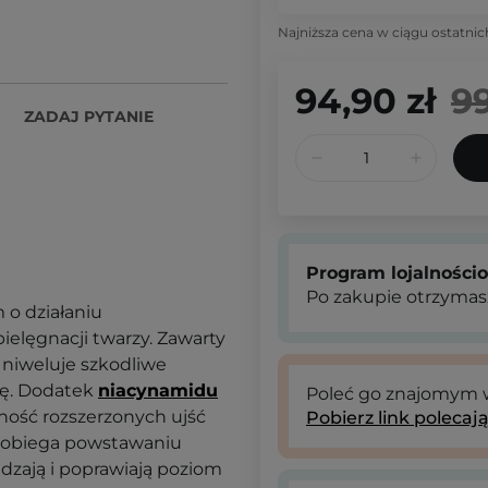
Najniższa cena w ciągu ostatnic
94,90 zł
99
ZADAJ PYTANIE
Program lojalności
Po zakupie otrzymas
 o działaniu
elęgnacji twarzy. Zawarty
 niweluje szkodliwe
ję. Dodatek
niacynamidu
Poleć go znajomym
zność rozszerzonych ujść
Pobierz link polecaj
apobiega powstawaniu
dzają i poprawiają poziom