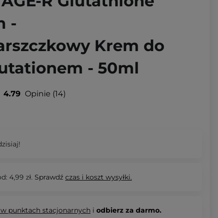
 AGE-R Glutathione
 -
arszczkowy Krem do
lutationem - 50ml
4.79
Opinie
14
zisiaj!
d: 4,99 zł.
Sprawdź
czas i koszt wysyłki.
 w punktach stacjonarnych
i
odbierz za darmo.