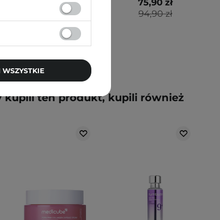
67,40 zł
75,90 zł
89,90 zł
94,90 zł
 WSZYSTKIE
y kupili ten produkt, kupili również