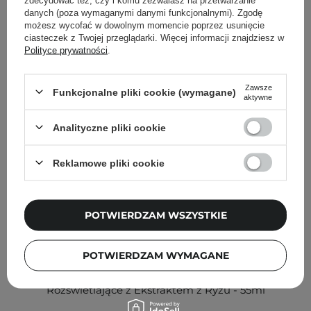
Inni klienci sprawdzali również
danych (poza wymaganymi danymi funkcjonalnymi). Zgodę
możesz wycofać w dowolnym momencie poprzez usunięcie
ciasteczek z Twojej przeglądarki. Więcej informacji znajdziesz w
Polityce prywatności
.
Zawsze
Funkcjonalne pliki cookie (wymagane)
aktywne
Analityczne pliki cookie
Reklamowe pliki cookie
POTWIERDZAM WSZYSTKIE
POTWIERDZAM WYMAGANE
Skinfood - Rice Brightening Serum - Serum
Rozświetlające z Ekstraktem z Ryżu - 55ml