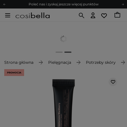
Poleć nas i zyskaj jeszcze więcej punktów
Zapisz się na newsletter pełen porad
Bezpłatne konsultacje kosmetologiczne
Z nami to możliwe! Realizacja zamówienia do 24h.
Poleć nas i zyskaj jeszcze więcej punktów
Zapisz się na newsletter pełen porad
Strona główna
Pielęgnacja
Potrzeby skóry
PROMOCJA