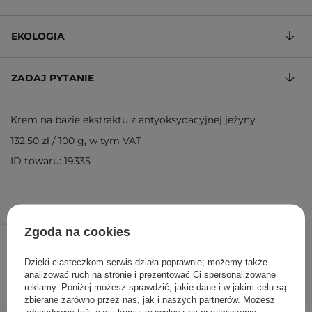
EKOLOGIA
ZADAJ PYTANIE
Krem na bazie ekstraktu z antyoksydacyjnej jeżyny
132,50 zł
/
100 g
, w tym VAT
ID towaru: 19335
Zgoda na cookies
15,90 zł
19,90 zł
/
szt.
Dzięki ciasteczkom serwis działa poprawnie; możemy także
DODAJ DO KOSZYKA
analizować ruch na stronie i prezentować Ci spersonalizowane
reklamy. Poniżej możesz sprawdzić, jakie dane i w jakim celu są
zbierane zarówno przez nas, jak i naszych partnerów. Możesz
zdecydować też, czy i komu zezwalasz na przetwarzanie