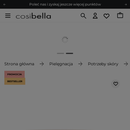
Poleć nas i zyskaj jeszcze więcej punktów
Zapisz się na newsletter pełen porad
Bezpłatne konsultacje kosmetologiczne
Z nami to możliwe! Realizacja zamówienia do 24h.
Poleć nas i zyskaj jeszcze więcej punktów
Zapisz się na newsletter pełen porad
Strona główna
Pielęgnacja
Potrzeby skóry
PROMOCJA
BESTSELLER