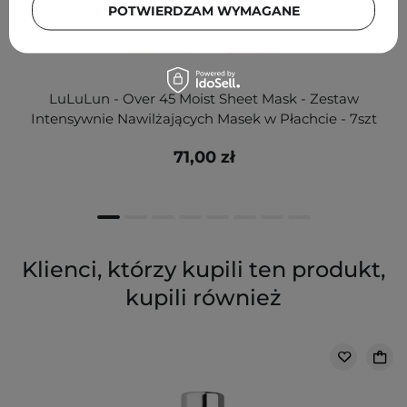
POTWIERDZAM WYMAGANE
LuLuLun - Over 45 Moist Sheet Mask - Zestaw
Intensywnie Nawilżających Masek w Płachcie - 7szt
71,00 zł
Klienci, którzy kupili ten produkt,
kupili również