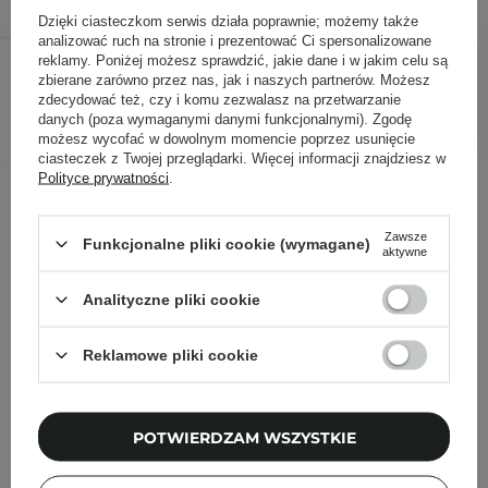
Dzięki ciasteczkom serwis działa poprawnie; możemy także
analizować ruch na stronie i prezentować Ci spersonalizowane
59,90 zł
74,90 zł
/
szt.
reklamy. Poniżej możesz sprawdzić, jakie dane i w jakim celu są
zbierane zarówno przez nas, jak i naszych partnerów. Możesz
zdecydować też, czy i komu zezwalasz na przetwarzanie
DODAJ DO KOSZYKA
danych (poza wymaganymi danymi funkcjonalnymi). Zgodę
możesz wycofać w dowolnym momencie poprzez usunięcie
ciasteczek z Twojej przeglądarki. Więcej informacji znajdziesz w
Polityce prywatności
.
Inni klienci sprawdzali również
Zawsze
Funkcjonalne pliki cookie (wymagane)
aktywne
Analityczne pliki cookie
Reklamowe pliki cookie
POTWIERDZAM WSZYSTKIE