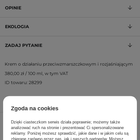
OPINIE
EKOLOGIA
ZADAJ PYTANIE
Krem o działaniu przeciwzmarszczkowym i rozjaśniającym
380,00 zł
/
100 ml
, w tym VAT
ID towaru: 28299
Zgoda na cookies
57,00 zł
/
szt.
Dzięki ciasteczkom serwis działa poprawnie; możemy także
analizować ruch na stronie i prezentować Ci spersonalizowane
DODAJ DO KOSZYKA
reklamy. Poniżej możesz sprawdzić, jakie dane i w jakim celu są
zbierane zarówno przez nas, jak i naszych partnerów. Możesz