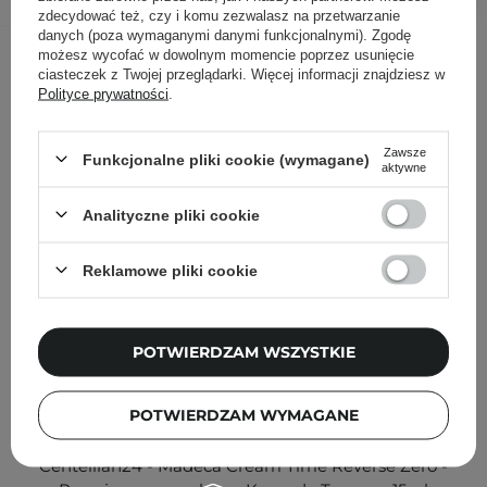
zdecydować też, czy i komu zezwalasz na przetwarzanie
danych (poza wymaganymi danymi funkcjonalnymi). Zgodę
Inni klienci sprawdzali również
możesz wycofać w dowolnym momencie poprzez usunięcie
ciasteczek z Twojej przeglądarki. Więcej informacji znajdziesz w
Polityce prywatności
.
Zawsze
Funkcjonalne pliki cookie (wymagane)
aktywne
Analityczne pliki cookie
Reklamowe pliki cookie
POTWIERDZAM WSZYSTKIE
POTWIERDZAM WYMAGANE
Centellian24 - Madeca Cream Time Reverse Zero -