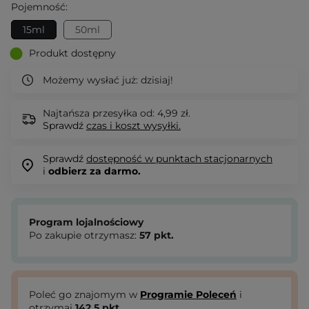
Pojemność:
15ml
50ml
Produkt dostępny
Możemy wysłać już:
dzisiaj!
Najtańsza przesyłka od: 4,99 zł.
Sprawdź
czas i koszt wysyłki.
Sprawdź
dostępność w punktach stacjonarnych
i
odbierz za darmo.
Program lojalnościowy
Po zakupie otrzymasz:
57
pkt.
Poleć go znajomym w
Programie Poleceń
i
otrzymaj
142.5
pkt.