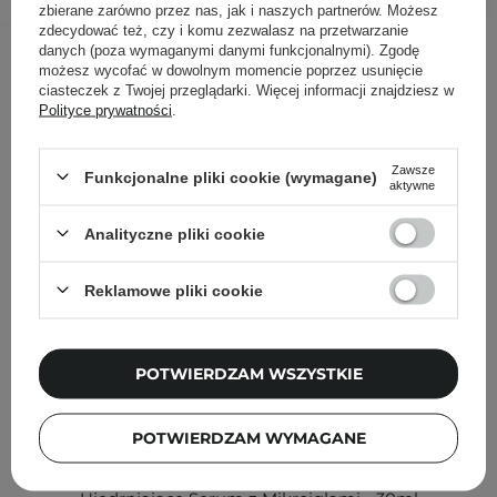
zbierane zarówno przez nas, jak i naszych partnerów. Możesz
zdecydować też, czy i komu zezwalasz na przetwarzanie
Inni klienci sprawdzali również
danych (poza wymaganymi danymi funkcjonalnymi). Zgodę
możesz wycofać w dowolnym momencie poprzez usunięcie
ciasteczek z Twojej przeglądarki. Więcej informacji znajdziesz w
Polityce prywatności
.
Zawsze
Funkcjonalne pliki cookie (wymagane)
aktywne
Analityczne pliki cookie
Reklamowe pliki cookie
POTWIERDZAM WSZYSTKIE
POTWIERDZAM WYMAGANE
Medicube - PDRN Pink Exosome Shot Serum 2000 -