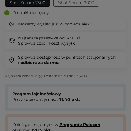
Shot Serum 7500
Shot Serum 2000
Produkt dostępny
Możemy wysłać już:
w poniedziałek
Najtańsza przesyłka od: 4,99 zł.
Sprawdź
czas i koszt wysyłki.
Sprawdź
dostępność w punktach stacjonarnych
i
odbierz za darmo.
Najniższa cena w ciągu ostatnich 30 dni:
71,40 zł
Program lojalnościowy
Po zakupie otrzymasz:
71.40
pkt.
Poleć go znajomym w
Programie Poleceń
i
otrzymaj
178.5
pkt.