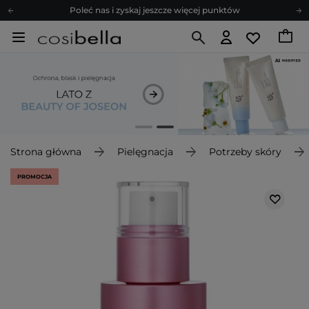
Poleć nas i zyskaj jeszcze więcej punktów
Zapisz się na newsletter pełen porad
Bezpłatne konsultacje kosmetologiczne
Z nami to możliwe! Realizacja zamówienia do 24h.
Poleć nas i zyskaj jeszcze więcej punktów
Zapisz się na newsletter pełen porad
Strona główna
Pielęgnacja
Potrzeby skóry
PROMOCJA