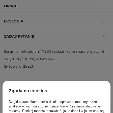
OPINIE
EKOLOGIA
ZADAJ PYTANIE
Serum z mikroigłami 7500 i składnikami regenerującymi
238,00 zł
/
100 ml
, w tym VAT
ID towaru: 28921
Zgoda na cookies
71,40 zł
119,00 zł
/
szt.
Dzięki ciasteczkom serwis działa poprawnie; możemy także
DODAJ DO KOSZYKA
analizować ruch na stronie i prezentować Ci spersonalizowane
reklamy. Poniżej możesz sprawdzić, jakie dane i w jakim celu są