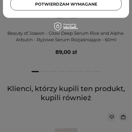
POTWIERDZAM WYMAGANE
Beauty of Joseon - Glow Deep Serum Rice and Alpha-
Arbutin - Ryżowe Serum Rozjaśniające - 60ml
89,00 zł
Klienci, którzy kupili ten produkt,
kupili również