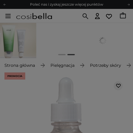
Poleć nas i zyskaj jeszcze więcej punktów
Zapisz się na newsletter pełen porad
Bezpłatne konsultacje kosmetologiczne
Z nami to możliwe! Realizacja zamówienia do 24h.
Poleć nas i zyskaj jeszcze więcej punktów
Zapisz się na newsletter pełen porad
Strona główna
Pielęgnacja
Potrzeby skóry
PROMOCJA