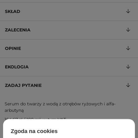
SKŁAD
ZALECENIA
OPINIE
EKOLOGIA
ZADAJ PYTANIE
Serum do twarzy z wodą z otrębów ryżowych i alfa-
arbutyną
164,67 zł
/
100 ml
, w tym VAT
ID towaru: 13098
Zgoda na cookies