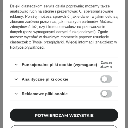
Dzięki ciasteczkom serwis działa poprawnie; możemy także
analizować ruch na stronie i prezentować Ci spersonalizowane
49,40 zł
54,90 zł
/
szt.
reklamy. Poniżej możesz sprawdzić, jakie dane i w jakim celu są
zbierane zarówno przez nas, jak i naszych partnerów. Możesz
zdecydować też, czy i komu zezwalasz na przetwarzanie
DODAJ DO KOSZYKA
danych (poza wymaganymi danymi funkcjonalnymi). Zgodę
możesz wycofać w dowolnym momencie poprzez usunięcie
ciasteczek z Twojej przeglądarki. Więcej informacji znajdziesz w
Polityce prywatności
.
Inni klienci sprawdzali również
Zawsze
Funkcjonalne pliki cookie (wymagane)
aktywne
Analityczne pliki cookie
Reklamowe pliki cookie
POTWIERDZAM WSZYSTKIE