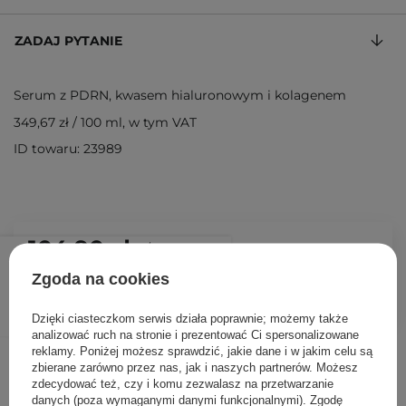
ZADAJ PYTANIE
Serum z PDRN, kwasem hialuronowym i kolagenem
349,67 zł
/
100 ml
, w tym VAT
ID towaru: 23989
104,90 zł
/
szt.
Zgoda na cookies
DODAJ DO KOSZYKA
Dzięki ciasteczkom serwis działa poprawnie; możemy także
analizować ruch na stronie i prezentować Ci spersonalizowane
reklamy. Poniżej możesz sprawdzić, jakie dane i w jakim celu są
Inni klienci sprawdzali również
zbierane zarówno przez nas, jak i naszych partnerów. Możesz
zdecydować też, czy i komu zezwalasz na przetwarzanie
danych (poza wymaganymi danymi funkcjonalnymi). Zgodę