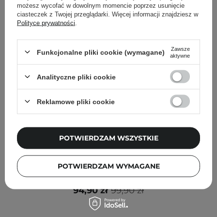
możesz wycofać w dowolnym momencie poprzez usunięcie
ciasteczek z Twojej przeglądarki. Więcej informacji znajdziesz w
Polityce prywatności
.
Zawsze
Funkcjonalne pliki cookie (wymagane)
aktywne
Analityczne pliki cookie
Reklamowe pliki cookie
POTWIERDZAM WSZYSTKIE
PROMOCJA
Anua - Peach 77% Niacin Enriched Cream - Nawilżający
POTWIERDZAM WYMAGANE
Krem do Twarzy z 77% Ekstraktem z Brzoskwini - 50ml
94,90 zł
99,90 zł