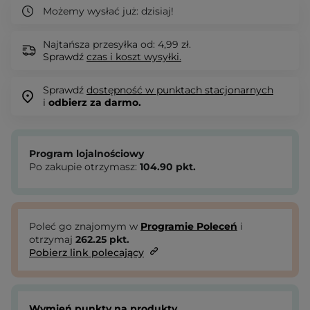
Możemy wysłać już:
dzisiaj!
Najtańsza przesyłka od: 4,99 zł.
Sprawdź
czas i koszt wysyłki.
Sprawdź
dostępność w punktach stacjonarnych
i
odbierz za darmo.
Program lojalnościowy
Po zakupie otrzymasz:
104.90
pkt.
Poleć go znajomym w
Programie Poleceń
i
otrzymaj
262.25
pkt.
Pobierz link polecający
Wymień punkty na produkty.