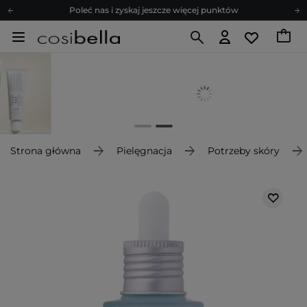
Poleć nas i zyskaj jeszcze więcej punktów
Zapisz się na newsletter pełen porad
Bezpłatne konsultacje kosmetologiczne
Z nami to możliwe! Realizacja zamówienia do 24h.
Poleć nas i zyskaj jeszcze więcej punktów
Zapisz się na newsletter pełen porad
Strona główna
Pielęgnacja
Potrzeby skóry