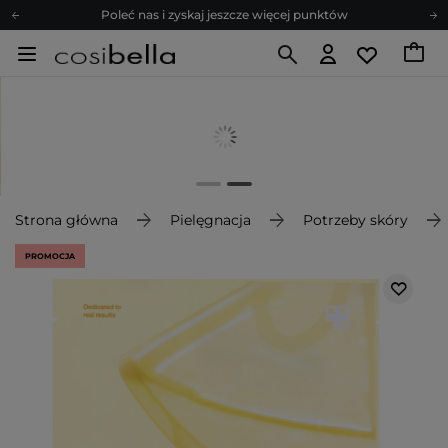
Poleć nas i zyskaj jeszcze więcej punktów
Zapisz się na newsletter pełen porad
Bezpłatne konsultacje kosmetologiczne
Z nami to możliwe! Realizacja zamówienia do 24h.
Poleć nas i zyskaj jeszcze więcej punktów
Zapisz się na newsletter pełen porad
Strona główna
Pielęgnacja
Potrzeby skóry
PROMOCJA