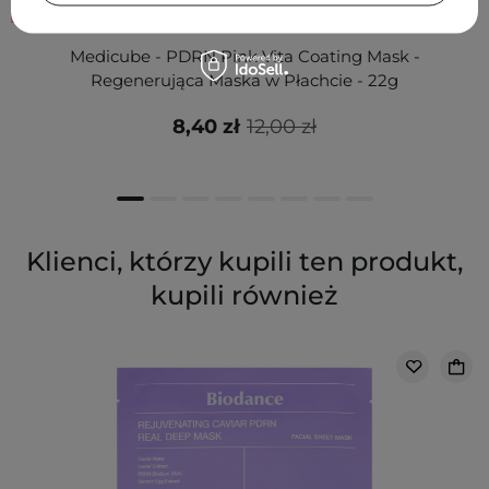
PROMOCJA
Medicube - PDRN Pink Vita Coating Mask -
Regenerująca Maska w Płachcie - 22g
8,40 zł
12,00 zł
Klienci, którzy kupili ten produkt,
kupili również