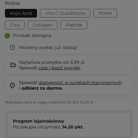
Rodzaj:
Kojic Acid
Vita C Glutathione
PDRN
Cica
Collagen
Peptide
Produkt dostępny
Możemy wysłać już:
dzisiaj!
Najtańsza przesyłka od: 6,99 zł.
Sprawdź
czas i koszt wysyłki.
Sprawdź
dostępność w punktach stacjonarnych
i
odbierz za darmo.
Najniższa cena w ciągu ostatnich 30 dni:
14,20 zł
Program lojalnościowy
Po zakupie otrzymasz:
14.20
pkt.