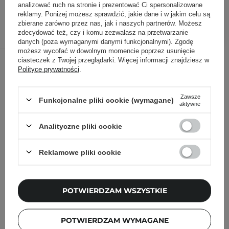
analizować ruch na stronie i prezentować Ci spersonalizowane
reklamy. Poniżej możesz sprawdzić, jakie dane i w jakim celu są
DODAJ DO KOSZYKA
zbierane zarówno przez nas, jak i naszych partnerów. Możesz
zdecydować też, czy i komu zezwalasz na przetwarzanie
danych (poza wymaganymi danymi funkcjonalnymi). Zgodę
możesz wycofać w dowolnym momencie poprzez usunięcie
Inni klienci sprawdzali również
ciasteczek z Twojej przeglądarki. Więcej informacji znajdziesz w
Polityce prywatności
.
Zawsze
Funkcjonalne pliki cookie (wymagane)
aktywne
Analityczne pliki cookie
Reklamowe pliki cookie
POTWIERDZAM WSZYSTKIE
POTWIERDZAM WYMAGANE