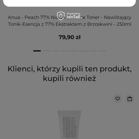
Anua - Peach 77% Niacin Essence Toner - Nawilżający
Tonik-Esencja z 77% Ekstraktem z Brzoskwini - 250ml
79,90 zł
Klienci, którzy kupili ten produkt,
kupili również