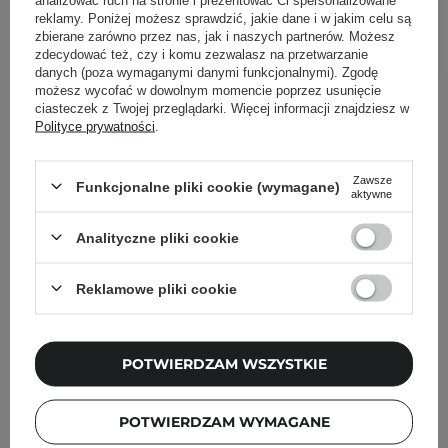
reklamy. Poniżej możesz sprawdzić, jakie dane i w jakim celu są
zbierane zarówno przez nas, jak i naszych partnerów. Możesz
DODAJ DO KOSZYKA
zdecydować też, czy i komu zezwalasz na przetwarzanie
danych (poza wymaganymi danymi funkcjonalnymi). Zgodę
możesz wycofać w dowolnym momencie poprzez usunięcie
ciasteczek z Twojej przeglądarki. Więcej informacji znajdziesz w
Inni klienci sprawdzali również
Polityce prywatności
.
Zawsze
Funkcjonalne pliki cookie (wymagane)
aktywne
Analityczne pliki cookie
Reklamowe pliki cookie
POTWIERDZAM WSZYSTKIE
POTWIERDZAM WYMAGANE