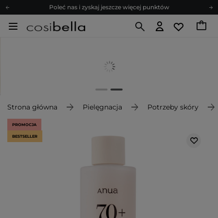
Poleć nas i zyskaj jeszcze więcej punktów
Zapisz się na newsletter pełen porad
Bezpłatne konsultacje kosmetologiczne
Z nami to możliwe! Realizacja zamówienia do 24h.
Poleć nas i zyskaj jeszcze więcej punktów
Zapisz się na newsletter pełen porad
Strona główna
Pielęgnacja
Potrzeby skóry
PROMOCJA
BESTSELLER