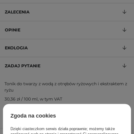
ZALECENIA
OPINIE
EKOLOGIA
ZADAJ PYTANIE
Tonik do twarzy z wodą z otrębów ryżowych i ekstraktem z
ryżu
30,36 zł
/
100 ml
, w tym VAT
ID towaru: 22652
Zgoda na cookies
Dzięki ciasteczkom serwis działa poprawnie; możemy także
75,90 zł
79,90 zł
/
szt.
analizować ruch na stronie i prezentować Ci spersonalizowane