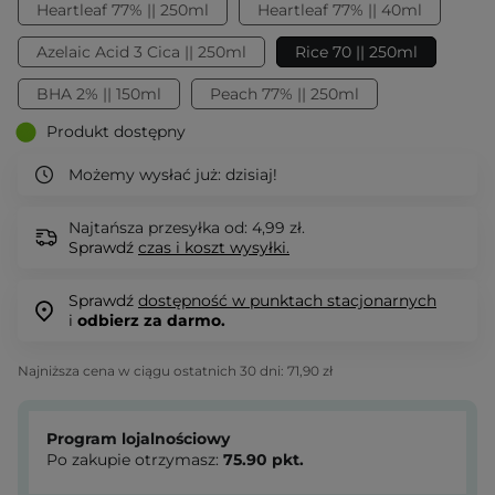
Heartleaf 77% || 250ml
Heartleaf 77% || 40ml
Azelaic Acid 3 Cica || 250ml
Rice 70 || 250ml
BHA 2% || 150ml
Peach 77% || 250ml
Produkt dostępny
Możemy wysłać już:
dzisiaj!
Najtańsza przesyłka od: 4,99 zł.
Sprawdź
czas i koszt wysyłki.
Sprawdź
dostępność w punktach stacjonarnych
i
odbierz za darmo.
Najniższa cena w ciągu ostatnich 30 dni:
71,90 zł
Program lojalnościowy
Po zakupie otrzymasz:
75.90
pkt.