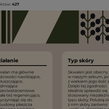
uktów:
427
iałanie
Typ skóry
walan ma głównie
Skwalen jest obecny
ściwości nawilżające,
w naszym sebum, je
łuszczające,
z wiekiem jego ilość 
drniające
Dzięki tej zgodności
rzeciwstarzeniowe.
idealnie sprawdzi się
ała też regenerująco,
stosowany niezależn
yczyniając się do
typu skóry. Polubią si
budowy płaszcza
z nim skóry zarówno