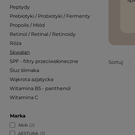
li
Peptydy
Prebiotyki / Probiotyki / Fermenty
Propolis / Miód
Retinol / Retinal / Retinoidy
Róża
Skwalan
SPF - filtry przeciwsłoneczne
Sortuj
Śluz ślimaka
Wąkrota azjatycka
Witamina B5 - panthenol
Witamina C
Marka
Abib
2
AESTURA
3