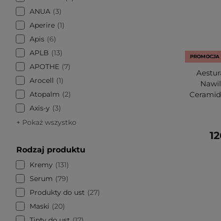
ANUA
3
Aperire
1
Apis
6
APLB
13
PROMOCJA
APOTHE
7
Aestur
Arocell
1
Nawil
Atopalm
2
Ceramid
Axis-y
3
+ Pokaż wszystko
12
Rodzaj produktu
Kremy
131
Serum
79
Produkty do ust
27
Maski
20
Tinty do ust
17