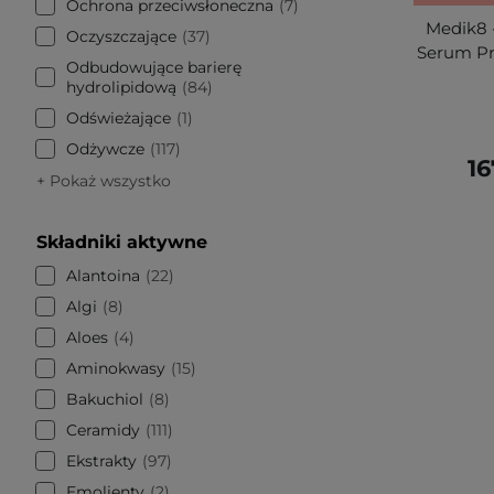
Ochrona przeciwsłoneczna
7
Medik8 -
Oczyszczające
37
Serum Pr
Odbudowujące barierę
hydrolipidową
84
Odświeżające
1
Odżywcze
117
16
+ Pokaż wszystko
Składniki aktywne
Alantoina
22
Algi
8
Aloes
4
Aminokwasy
15
Bakuchiol
8
Ceramidy
111
Ekstrakty
97
Emolienty
2