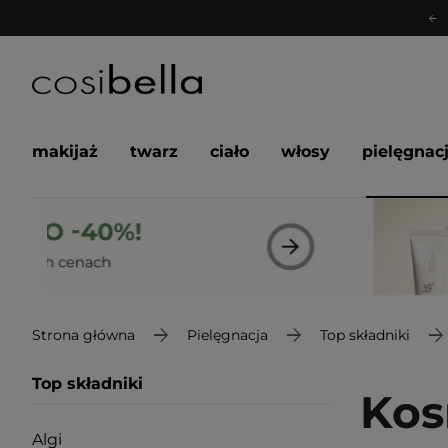
makijaż
twarz
ciało
włosy
pielęgnac
Strona główna
Pielęgnacja
Top składniki
Top składniki
Kos
Algi