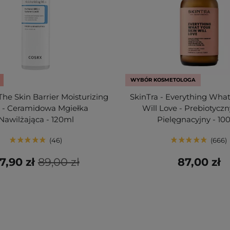
WYBÓR KOSMETOLOGA
he Skin Barrier Moisturizing
SkinTra - Everything What
t - Ceramidowa Mgiełka
Will Love - Prebiotyczn
Nawilżająca - 120ml
Pielęgnacyjny - 10
46
666
7,90 zł
89,00 zł
87,00 zł