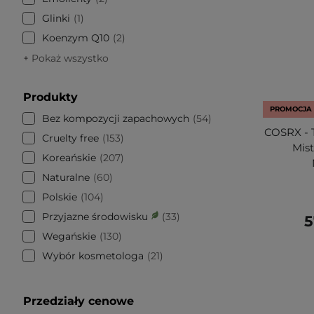
Glinki
1
Koenzym Q10
2
+ Pokaż wszystko
Produkty
PROMOCJA
Bez kompozycji zapachowych
54
COSRX - T
Cruelty free
153
Mis
Koreańskie
207
Naturalne
60
Polskie
104
Przyjazne środowisku
33
5
Wegańskie
130
Wybór kosmetologa
21
Przedziały cenowe