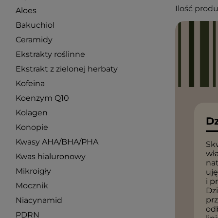
Ilość prod
Aloes
Bakuchiol
Ceramidy
Ekstrakty roślinne
Ekstrakt z zielonej herbaty
Kofeina
Koenzym Q10
Kolagen
Dz
Konopie
Kwasy AHA/BHA/PHA
Sk
wła
Kwas hialuronowy
nat
Mikroigły
uję
i p
Mocznik
Dzi
prz
Niacynamid
od
PDRN