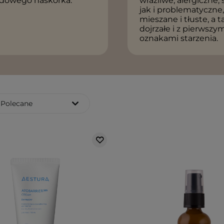
pidowego naskórka.
wrażliwe, alergiczne,
jak i problematyczne
mieszane i tłuste, a 
dojrzałe i z pierwszy
oznakami starzenia.
Polecane