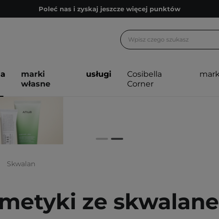
Poleć nas i zyskaj jeszcze więcej punktów
Zapisz się na newsletter pełen porad
Bezpłatne konsultacje kosmetologiczne
Z nami to możliwe! Realizacja zamówienia do 24h.
ja
marki
usługi
Cosibella
mark
Poleć nas i zyskaj jeszcze więcej punktów
własne
Corner
Zapisz się na newsletter pełen porad
Skwalan
metyki ze skwalan