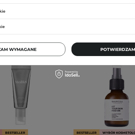
kie
kie
ZAM WYMAGANE
POTWIERDZAM
BESTSELLER
BESTSELLER
WYBÓR KOSMETOL