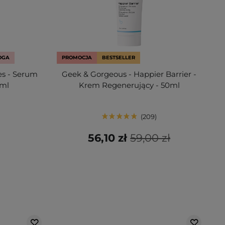
OGA
PROMOCJA
BESTSELLER
es - Serum
Geek & Gorgeous - Happier Barrier -
0ml
Krem Regenerujący - 50ml
209
56,10 zł
59,00 zł