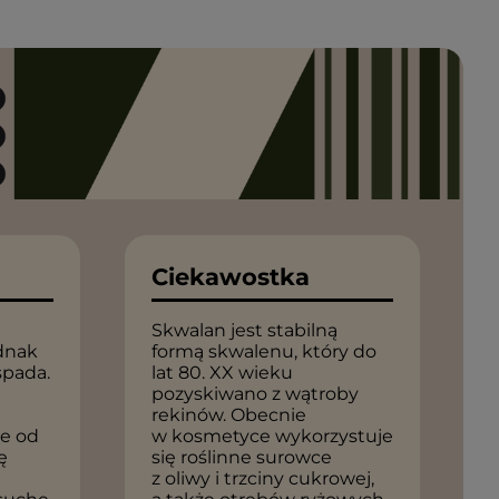
Ciekawostka
Skwalan jest stabilną
dnak
formą skwalenu, który do
spada.
lat 80. XX wieku
pozyskiwano z wątroby
rekinów. Obecnie
ie od
w kosmetyce wykorzystuje
ę
się roślinne surowce
z oliwy i trzciny cukrowej,