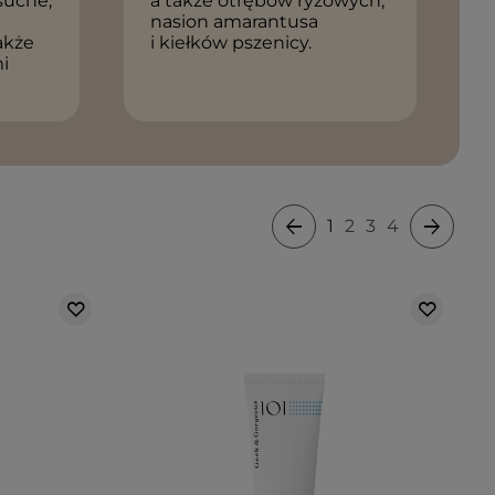
 suche,
a także otrębów ryżowych,
,
nasion amarantusa
także
i kiełków pszenicy.
mi
1
2
3
4