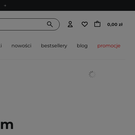
0,00 zł
i
nowości
bestsellery
blog
promocje
em