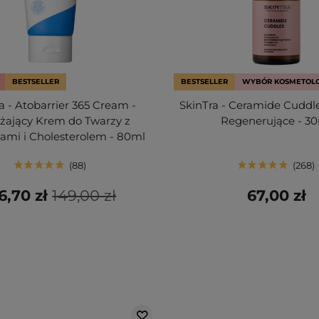
BESTSELLER
BESTSELLER
WYBÓR KOSMETOL
a - Atobarrier 365 Cream -
SkinTra - Ceramide Cuddl
żający Krem do Twarzy z
Regenerujące - 3
ami i Cholesterolem - 80ml
88
268
6,70 zł
149,00 zł
67,00 zł