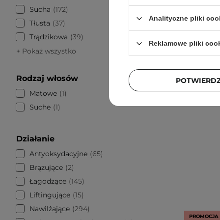
Sucha
172
Analityczne pliki coo
Tłusta
37
Trądzikowa
39
Reklamowe pliki coo
+ Pokaż wszystko
Rodzaj włosów
POTWIERD
Matowe
1
Suche
1
Działanie
Antyoksydacyjne
65
Brązujące
2
Łagodzące
145
Liftingujące
15
Nawilżające
294
PROMOCJA