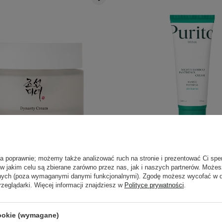
PROMOCJA
BESTSELLER
BESTSELLER
WYBÓR KOSMETOLOGA
of Joseon - Dynasty Cream -
Purito Seoul - Mighty
ła poprawnie; możemy także analizować ruch na stronie i prezentować Ci spe
Krem Nawilżający do Twarzy
Panthenol Cream - Łagodz
 w jakim celu są zbierane zarówno przez nas, jak i naszych partnerów. Może
- 50ml
Pantenolem - 100
anych (poza wymaganymi danymi funkcjonalnymi). Zgodę możesz wycofać w
rzeglądarki. Więcej informacji znajdziesz w
Polityce prywatności
.
297
105
1,20 zł
74,90 zł
100,00 zł
125,0
cookie (wymagane)