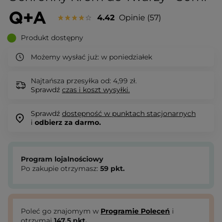
4.42
Opinie
57
Produkt dostępny
Możemy wysłać już:
w poniedziałek
Najtańsza przesyłka od: 4,99 zł.
Sprawdź
czas i koszt wysyłki.
Sprawdź
dostępność w punktach stacjonarnych
i
odbierz za darmo.
Program lojalnościowy
Po zakupie otrzymasz:
59
pkt.
Poleć go znajomym w
Programie Poleceń
i
otrzymaj
147.5
pkt.