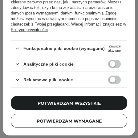
zbierane zarówno przez nas, jak i naszych partnerów. Możesz
zdecydować też, czy i komu zezwalasz na przetwarzanie
Inni klienci sprawdzali również
danych (poza wymaganymi danymi funkcjonalnymi). Zgodę
możesz wycofać w dowolnym momencie poprzez usunięcie
ciasteczek z Twojej przeglądarki. Więcej informacji znajdziesz w
Polityce prywatności
.
Zawsze
Funkcjonalne pliki cookie (wymagane)
aktywne
Analityczne pliki cookie
Reklamowe pliki cookie
POTWIERDZAM WSZYSTKIE
POTWIERDZAM WYMAGANE
GOSH - Blush Up - Róż w Kremie - 002 Rose - 14ml