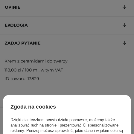
OPINIE
EKOLOGIA
ZADAJ PYTANIE
Krem z ceramidami do twarzy
118,00 zł
/
100 ml
, w tym VAT
ID towaru: 13829
Zgoda na cookies
59,00 zł
/
szt.
Dzięki ciasteczkom serwis działa poprawnie; możemy także
DODAJ DO KOSZYKA
analizować ruch na stronie i prezentować Ci spersonalizowane
reklamy. Poniżej możesz sprawdzić, jakie dane i w jakim celu są