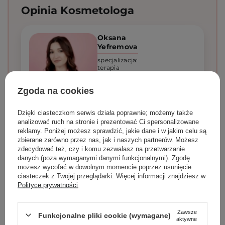
Opinia Kosmetologa
Oksana
Yefremova
specjalizacja:
terapia
zabiegowa
Zgoda na cookies
Dzięki ciasteczkom serwis działa poprawnie; możemy także
Mój faworyt wśród kremów. To doskonały wybór
analizować ruch na stronie i prezentować Ci spersonalizowane
dla osób poszukujących delikatnego, kojącego i
reklamy. Poniżej możesz sprawdzić, jakie dane i w jakim celu są
nawilżającego kremu. Jego głównym atutem jest
zbierane zarówno przez nas, jak i naszych partnerów. Możesz
wysokie stężenie ekstraktu z wąkrotki azjatyckiej,
zdecydować też, czy i komu zezwalasz na przetwarzanie
która skutecznie łagodzi podrażnienia i
danych (poza wymaganymi danymi funkcjonalnymi). Zgodę
przyspiesza regenerację skóry.
możesz wycofać w dowolnym momencie poprzez usunięcie
ciasteczek z Twojej przeglądarki. Więcej informacji znajdziesz w
Jeśli masz cerę wrażliwą lub skłonną do
Polityce prywatności
.
podrażnień, warto wypróbować ten produkt.
Formuła jest bezzapachowa idealna dla osób z
wrażliwą skórą, które mogą reagować na
Zawsze
Funkcjonalne pliki cookie (wymagane)
kompozycje zapachowe. Daje dobre nawilżenie,
aktywne