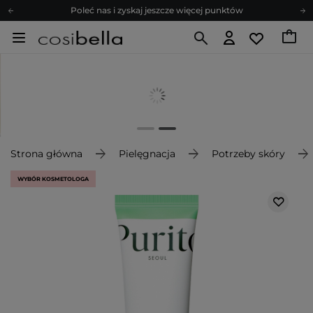
Poleć nas i zyskaj jeszcze więcej punktów
Zapisz się na newsletter pełen porad
Bezpłatne konsultacje kosmetologiczne
Z nami to możliwe! Realizacja zamówienia do 24h.
Poleć nas i zyskaj jeszcze więcej punktów
Zapisz się na newsletter pełen porad
Strona główna
Pielęgnacja
Potrzeby skóry
WYBÓR KOSMETOLOGA