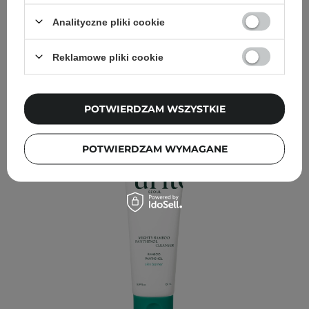
które docenią skóry mieszane, natomiast może
być niewystarczający dla bardzo suchej skóry.
Analityczne pliki cookie
WYBÓR KOSMETOLOGA
Reklamowe pliki cookie
Inni klienci sprawdzali również
POTWIERDZAM WSZYSTKIE
POTWIERDZAM WYMAGANE