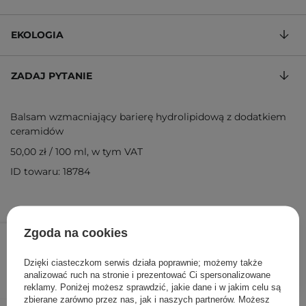
EKOLOGIA
ZADAJ PYTANIE
Balsam wzmacniający barierę hydrolipidową z dodatkiem
ceramidów
50,00 zł
/
100 ml
, w tym VAT
ID towaru: 18784
25,00 zł
Zgoda na cookies
/
szt.
Dzięki ciasteczkom serwis działa poprawnie; możemy także
DODAJ DO KOSZYKA
analizować ruch na stronie i prezentować Ci spersonalizowane
reklamy. Poniżej możesz sprawdzić, jakie dane i w jakim celu są
zbierane zarówno przez nas, jak i naszych partnerów. Możesz