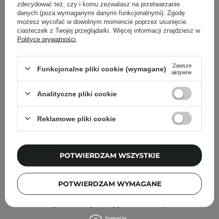
Inni klienci sprawdzali również
zdecydować też, czy i komu zezwalasz na przetwarzanie
danych (poza wymaganymi danymi funkcjonalnymi). Zgodę
możesz wycofać w dowolnym momencie poprzez usunięcie
ciasteczek z Twojej przeglądarki. Więcej informacji znajdziesz w
Polityce prywatności
.
Zawsze
Funkcjonalne pliki cookie (wymagane)
aktywne
Analityczne pliki cookie
Reklamowe pliki cookie
POTWIERDZAM WSZYSTKIE
POTWIERDZAM WYMAGANE
Pyunkang Yul - Low pH Pore Deep Cleansing Foam -
Pianka Głęboko Oczyszczająca o Niskim pH - 100ml