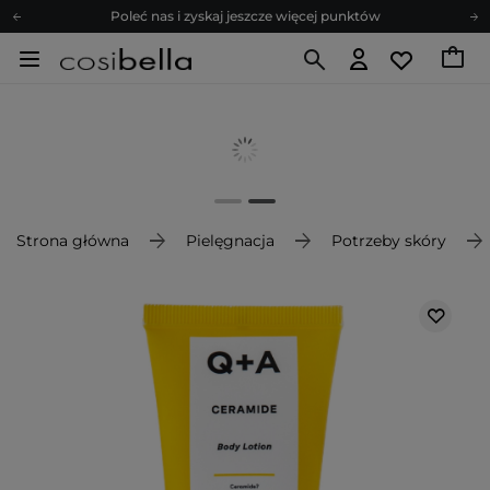
Poleć nas i zyskaj jeszcze więcej punktów
Zapisz się na newsletter pełen porad
Bezpłatne konsultacje kosmetologiczne
Z nami to możliwe! Realizacja zamówienia do 24h.
Poleć nas i zyskaj jeszcze więcej punktów
Zapisz się na newsletter pełen porad
Strona główna
Pielęgnacja
Potrzeby skóry