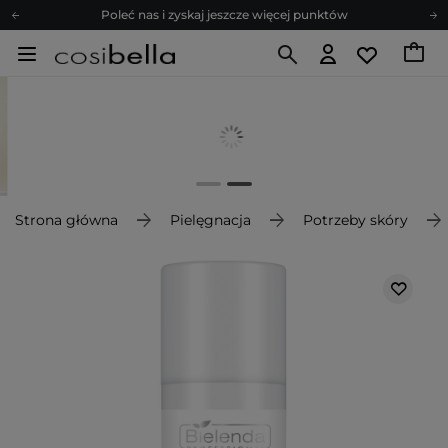
Poleć nas i zyskaj jeszcze więcej punktów
Zapisz się na newsletter pełen porad
Bezpłatne konsultacje kosmetologiczne
Z nami to możliwe! Realizacja zamówienia do 24h.
Poleć nas i zyskaj jeszcze więcej punktów
Zapisz się na newsletter pełen porad
Strona główna
Pielęgnacja
Potrzeby skóry