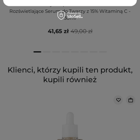
Carbon Theory - SupaVIT-C Pow Serum 15% -
Rozświetlające Serum do Twarzy z 15% Witaminą C -
30ml
41,65 zł
49,00 zł
Klienci, którzy kupili ten produkt,
kupili również