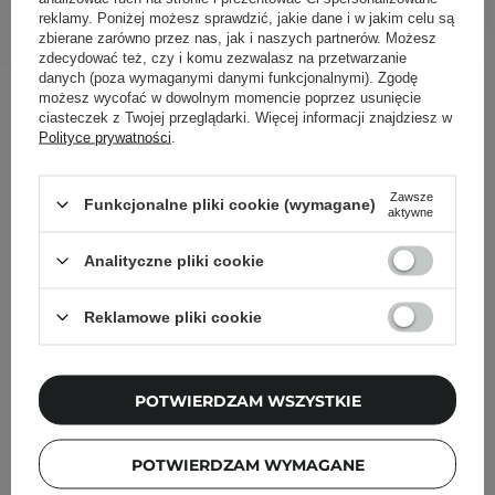
DODAJ DO KOSZYKA
reklamy. Poniżej możesz sprawdzić, jakie dane i w jakim celu są
zbierane zarówno przez nas, jak i naszych partnerów. Możesz
zdecydować też, czy i komu zezwalasz na przetwarzanie
danych (poza wymaganymi danymi funkcjonalnymi). Zgodę
Inni klienci sprawdzali również
możesz wycofać w dowolnym momencie poprzez usunięcie
ciasteczek z Twojej przeglądarki. Więcej informacji znajdziesz w
Polityce prywatności
.
Zawsze
Funkcjonalne pliki cookie (wymagane)
aktywne
Analityczne pliki cookie
Reklamowe pliki cookie
POTWIERDZAM WSZYSTKIE
POTWIERDZAM WYMAGANE
PROMOCJA