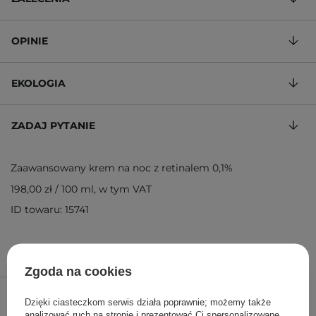
OPINIE
EKOLOGIA
ZADAJ PYTANIE
Zaawansowany krem na noc z retinalem 0,1%
198,00 zł
/
100 ml
, w tym VAT
ID towaru: 15741
Zgoda na cookies
99,00 zł
/
szt.
Dzięki ciasteczkom serwis działa poprawnie; możemy także
analizować ruch na stronie i prezentować Ci spersonalizowane