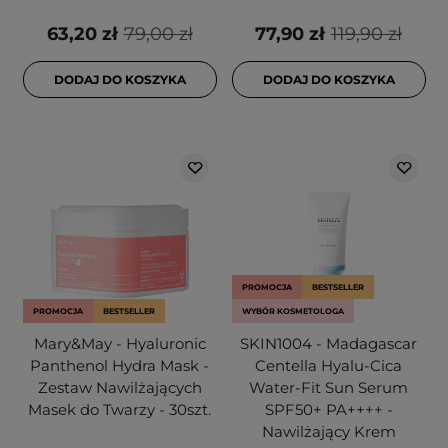
63,20 zł
79,00 zł
77,90 zł
119,90 zł
DODAJ DO KOSZYKA
DODAJ DO KOSZYKA
PROMOCJA
BESTSELLER
PROMOCJA
BESTSELLER
WYBÓR KOSMETOLOGA
Mary&May - Hyaluronic
SKIN1004 - Madagascar
Panthenol Hydra Mask -
Centella Hyalu-Cica
Zestaw Nawilżających
Water-Fit Sun Serum
Masek do Twarzy - 30szt.
SPF50+ PA++++ -
Nawilżający Krem