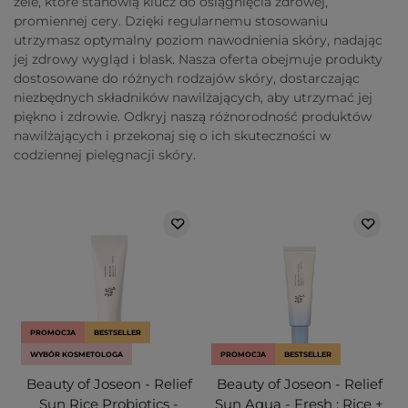
żele, które stanowią klucz do osiągnięcia zdrowej,
promiennej cery. Dzięki regularnemu stosowaniu
utrzymasz optymalny poziom nawodnienia skóry, nadając
jej zdrowy wygląd i blask. Nasza oferta obejmuje produkty
dostosowane do różnych rodzajów skóry, dostarczając
niezbędnych składników nawilżających, aby utrzymać jej
piękno i zdrowie. Odkryj naszą różnorodność produktów
nawilżających i przekonaj się o ich skuteczności w
codziennej pielęgnacji skóry.
PROMOCJA
BESTSELLER
WYBÓR KOSMETOLOGA
PROMOCJA
BESTSELLER
Beauty of Joseon - Relief
Beauty of Joseon - Relief
Sun Rice Probiotics -
Sun Aqua - Fresh : Rice +