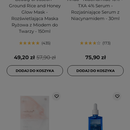
Ground Rice and Honey
TXA 4% Serum -
Glow Mask -
Rozjaśniające Serum z
Rozświetlająca Maska
Niacynamidem - 30ml
Ryżowa z Miodem do
Twarzy - 150ml
435
173
49,20 zł
57,90 zł
75,90 zł
DODAJ DO KOSZYKA
DODAJ DO KOSZYKA