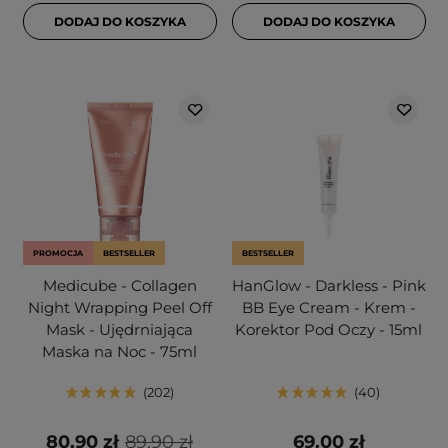
DODAJ DO KOSZYKA
DODAJ DO KOSZYKA
PROMOCJA
BESTSELLER
BESTSELLER
Medicube - Collagen
HanGlow - Darkless - Pink
Night Wrapping Peel Off
BB Eye Cream - Krem -
Mask - Ujędrniająca
Korektor Pod Oczy - 15ml
Maska na Noc - 75ml
202
40
80,90 zł
89,90 zł
69,00 zł