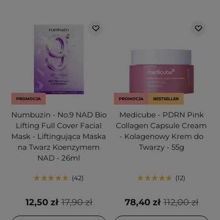
PROMOCJA
PROMOCJA
BESTSELLER
Numbuzin - No.9 NAD Bio
Medicube - PDRN Pink
Lifting Full Cover Facial
Collagen Capsule Cream
Mask - Liftingująca Maska
- Kolagenowy Krem do
na Twarz Koenzymem
Twarzy - 55g
NAD - 26ml
42
12
12,50 zł
17,90 zł
78,40 zł
112,00 zł