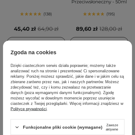
Przeciwsłoneczny - 50ml
138
195
45,40 zł
64,90 zł
89,60 zł
128,00 zł
DODAJ DO KOSZYKA
DODAJ DO KOSZYKA
Zgoda na cookies
Dzięki ciasteczkom serwis działa poprawnie; możemy także
analizować ruch na stronie i prezentować Ci spersonalizowane
reklamy. Poniżej możesz sprawdzić, jakie dane i w jakim celu są
zbierane zarówno przez nas, jak i naszych partnerów. Możesz
zdecydować też, czy i komu zezwalasz na przetwarzanie
danych (poza wymaganymi danymi funkcjonalnymi). Zgodę
możesz wycofać w dowolnym momencie poprzez usunięcie
ciasteczek z Twojej przeglądarki. Więcej informacji znajdziesz w
Polityce prywatności
.
PROMOCJA
BESTSELLER
PROMOCJA
BESTSELLER
Aestura - Atobarrier 365
Anua - Heartleaf
Zawsze
Funkcjonalne pliki cookie (wymagane)
Cream - Nawilżający
Quercetinol Pore Deep
aktywne