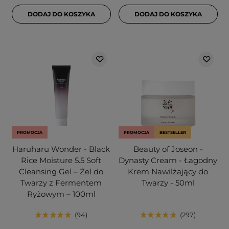
DODAJ DO KOSZYKA
DODAJ DO KOSZYKA
PROMOCJA
PROMOCJA
BESTSELLER
Haruharu Wonder - Black
Beauty of Joseon -
Rice Moisture 5.5 Soft
Dynasty Cream - Łagodny
Cleansing Gel – Żel do
Krem Nawilżający do
Twarzy z Fermentem
Twarzy - 50ml
Ryżowym – 100ml
94
297