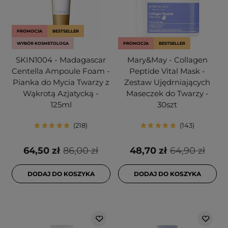
PROMOCJA
BESTSELLER
WYBÓR KOSMETOLOGA
PROMOCJA
BESTSELLER
SKIN1004 - Madagascar
Mary&May - Collagen
Centella Ampoule Foam -
Peptide Vital Mask -
Pianka do Mycia Twarzy z
Zestaw Ujędrniających
Wąkrotą Azjatycką -
Maseczek do Twarzy -
125ml
30szt
218
143
64,50 zł
86,00 zł
48,70 zł
64,90 zł
DODAJ DO KOSZYKA
DODAJ DO KOSZYKA