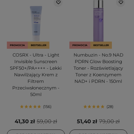
PROMOCJA
BESTSELLER
PROMOCJA
BESTSELLER
COSRX - Ultra - Light
Numbuzin - No.9 NAD
Invisible Sunscreen
PDRN Glow Boosting
SPF50+/PA++++ - Lekki
Toner - Rozświetlający
Nawilżający Krem z
Toner z Koenzymem
Filtrem
NAD+ i PDRN - 150ml
Przeciwsłonecznym -
50ml
156
28
41,30 zł
59,00 zł
51,40 zł
79,00 zł