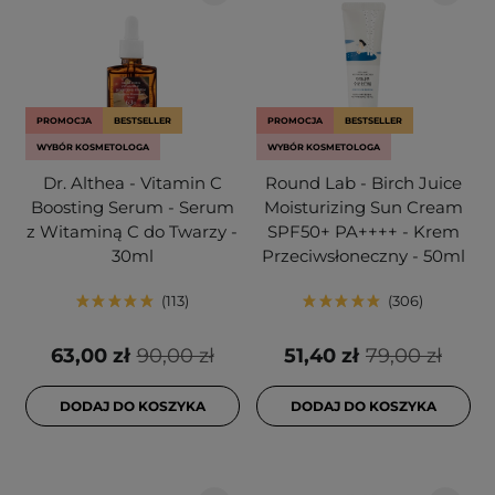
PROMOCJA
BESTSELLER
PROMOCJA
BESTSELLER
WYBÓR KOSMETOLOGA
WYBÓR KOSMETOLOGA
Dr. Althea - Vitamin C
Round Lab - Birch Juice
Boosting Serum - Serum
Moisturizing Sun Cream
z Witaminą C do Twarzy -
SPF50+ PA++++ - Krem
30ml
Przeciwsłoneczny - 50ml
113
306
63,00 zł
90,00 zł
51,40 zł
79,00 zł
DODAJ DO KOSZYKA
DODAJ DO KOSZYKA