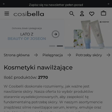
Zapisz się na newsletter pełen porad
Bezpłatne konsultacje kosmetologiczne
Z nami to możliwe! Realizacja zamówienia do 24h.
Poleć nas i zyskaj jeszcze więcej punktów
Zapisz się na newsletter pełen porad
Strona główna
Pielęgnacja
Potrzeby skóry
Kosmetyki nawilżające
Ilość produktów:
2770
W Cosibelli doskonale rozumiemy, jak ważne jest
nawilżanie skóry. Nasza oferta to wybór produktów
starannie wyselekcjonowanych, aby zaspokoić tę
fundamentalną potrzebę skóry. W naszym asortymencie
znajdziesz silnie nawilżające serum, kremy, emulsje oraz