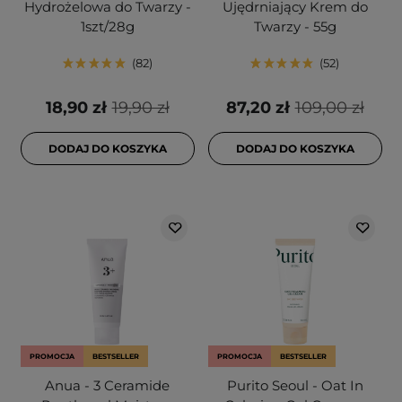
Hydrożelowa do Twarzy -
Ujędrniający Krem do
1szt/28g
Twarzy - 55g
82
52
18,90 zł
19,90 zł
87,20 zł
109,00 zł
DODAJ DO KOSZYKA
DODAJ DO KOSZYKA
PROMOCJA
BESTSELLER
PROMOCJA
BESTSELLER
Anua - 3 Ceramide
Purito Seoul - Oat In