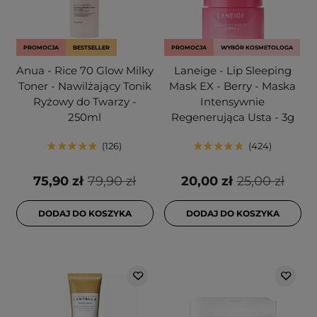
PROMOCJA
BESTSELLER
PROMOCJA
WYBÓR KOSMETOLOGA
Anua - Rice 70 Glow Milky
Laneige - Lip Sleeping
Toner - Nawilżający Tonik
Mask EX - Berry - Maska
Ryżowy do Twarzy -
Intensywnie
250ml
Regenerująca Usta - 3g
126
424
75,90 zł
79,90 zł
20,00 zł
25,00 zł
DODAJ DO KOSZYKA
DODAJ DO KOSZYKA