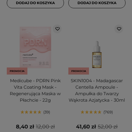
DODAJ DO KOSZYKA
DODAJ DO KOSZYKA
PROMOCJA
PROMOCJA
Medicube - PDRN Pink
SKIN1004 - Madagascar
Vita Coating Mask -
Centella Ampoule -
Regenerująca Maska w
Ampułka do Twarzy
Płachcie - 22g
Wąkrota Azjatycka - 30ml
39
769
8,40 zł
12,00 zł
41,60 zł
52,00 zł