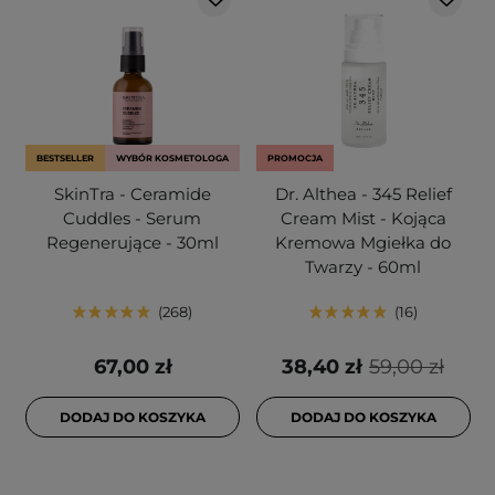
BESTSELLER
WYBÓR KOSMETOLOGA
PROMOCJA
SkinTra - Ceramide
Dr. Althea - 345 Relief
Cuddles - Serum
Cream Mist - Kojąca
Regenerujące - 30ml
Kremowa Mgiełka do
Twarzy - 60ml
268
16
67,00 zł
38,40 zł
59,00 zł
DODAJ DO KOSZYKA
DODAJ DO KOSZYKA