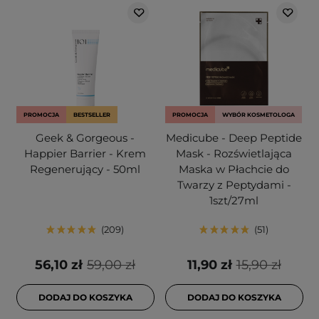
PROMOCJA
BESTSELLER
PROMOCJA
WYBÓR KOSMETOLOGA
Geek & Gorgeous -
Medicube - Deep Peptide
Happier Barrier - Krem
Mask - Rozświetlająca
Regenerujący - 50ml
Maska w Płachcie do
Twarzy z Peptydami -
1szt/27ml
209
51
56,10 zł
59,00 zł
11,90 zł
15,90 zł
DODAJ DO KOSZYKA
DODAJ DO KOSZYKA