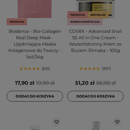
PROMOCJA
BESTSELLER
PROMOCJA
WYBÓR KOSMETOLOGA
Biodance - Bio-Collagen
COSRX - Advanced Snail
Real Deep Mask -
92 All in One Cream -
Ujędrniająca Maska
Wszechstronny Krem ze
Kolagenowa do Twarzy -
Śluzem Ślimaka - 100g
1szt/34g
631
997
17,90 zł
19,90 zł
51,20 zł
56,90 zł
DODAJ DO KOSZYKA
DODAJ DO KOSZYKA