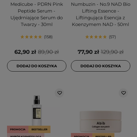
Medicube - PDRN Pink
Numbuzin - No.9 NAD Bio
Peptide Serum -
Lifting Essence -
Ujędrniające Serum do
Liftingująca Esencja z
Twarzy - 30ml
Koenzymem NAD - 50ml
158
57
62,90 zł
89,90 zł
77,90 zł
129,90 zł
DODAJ DO KOSZYKA
DODAJ DO KOSZYKA
PROMOCJA
BESTSELLER
WYBÓR KOSMETOLOGA
PROMOCJA
BESTSELLER