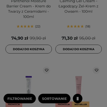
Panthenol Moisture
Calming Gel Cream -
Barrier Cream - Krem do
Łagodzący Żel-Krem z
Twarzy z Ceramidami -
Owsem - 100ml
100ml
22
18
74,90 zł
99,90 zł
71,30 zł
95,00 zł
DODAJ DO KOSZYKA
DODAJ DO KOSZYKA
FILTROWANIE
SORTOWANIE
PROMOCJA
PROMOCJA
BESTSELLER