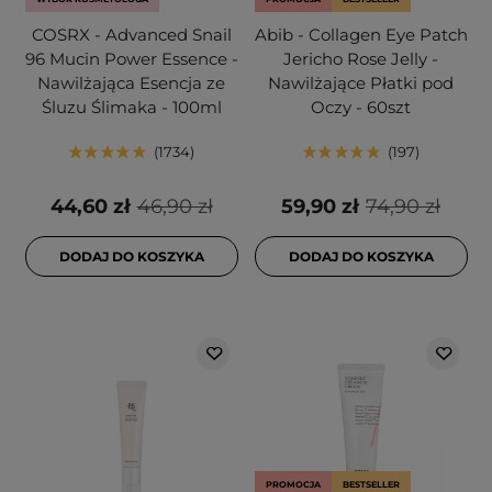
COSRX - Advanced Snail
Abib - Collagen Eye Patch
96 Mucin Power Essence -
Jericho Rose Jelly -
Nawilżająca Esencja ze
Nawilżające Płatki pod
Śluzu Ślimaka - 100ml
Oczy - 60szt
1734
197
44,60 zł
46,90 zł
59,90 zł
74,90 zł
DODAJ DO KOSZYKA
DODAJ DO KOSZYKA
PROMOCJA
BESTSELLER