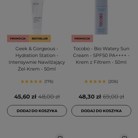
PROMOCJA
BESTSELLER
PROMOCJA
Geek & Gorgeous -
Tocobo - Bio Watery Sun
Hydration Station -
Cream - SPF50 PA++++ -
Intensywnie Nawilżający
Krem z Filtrem - 50ml
Żel-Krem - 50ml
176
206
45,60 zł
48,00 zł
48,30 zł
69,00 zł
DODAJ DO KOSZYKA
DODAJ DO KOSZYKA