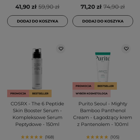
41,90 zł
59,90 zł
71,20 zł
74,90 zł
DODAJ DO KOSZYKA
DODAJ DO KOSZYKA
PROMOCJA
BESTSELLER
PROMOCJA
BESTSELLER
WYBÓR KOSMETOLOGA
COSRX - The 6 Peptide
Purito Seoul - Mighty
Skin Booster Serum -
Bamboo Panthenol
Kompleksowe Serum
Cream - Łagodzący krem
Peptydowe - 150ml
z Pantenolem - 100ml
168
105