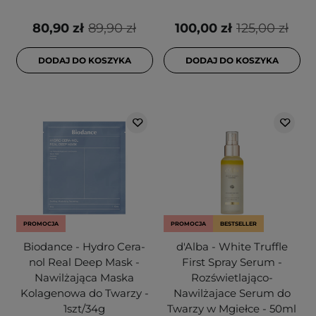
80,90 zł
89,90 zł
100,00 zł
125,00 zł
DODAJ DO KOSZYKA
DODAJ DO KOSZYKA
PROMOCJA
PROMOCJA
BESTSELLER
Biodance - Hydro Cera-
d'Alba - White Truffle
nol Real Deep Mask -
First Spray Serum -
Nawilżająca Maska
Rozświetlająco-
Kolagenowa do Twarzy -
Nawilżajace Serum do
1szt/34g
Twarzy w Mgiełce - 50ml