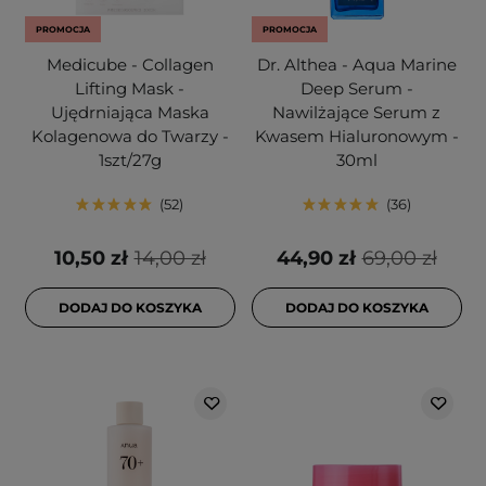
PROMOCJA
PROMOCJA
Medicube - Collagen
Dr. Althea - Aqua Marine
Lifting Mask -
Deep Serum -
Ujędrniająca Maska
Nawilżające Serum z
Kolagenowa do Twarzy -
Kwasem Hialuronowym -
1szt/27g
30ml
52
36
10,50 zł
14,00 zł
44,90 zł
69,00 zł
DODAJ DO KOSZYKA
DODAJ DO KOSZYKA