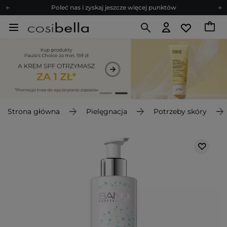
Poleć nas i zyskaj jeszcze więcej punktów
Zapisz się na newsletter pełen porad
Bezpłatne konsultacje kosmetologiczne
Z nami to możliwe! Realizacja zamówienia do 24h.
Poleć nas i zyskaj jeszcze więcej punktów
Zapisz się na newsletter pełen porad
Strona główna
Pielęgnacja
Potrzeby skóry