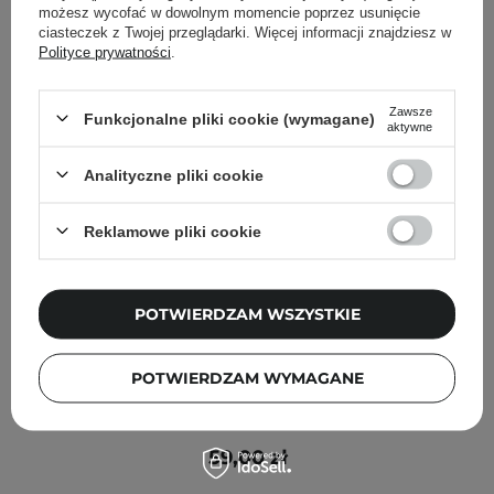
możesz wycofać w dowolnym momencie poprzez usunięcie
ciasteczek z Twojej przeglądarki. Więcej informacji znajdziesz w
Polityce prywatności
.
Zawsze
Funkcjonalne pliki cookie (wymagane)
aktywne
Analityczne pliki cookie
Reklamowe pliki cookie
POTWIERDZAM WSZYSTKIE
WYBÓR KOSMETOLOGA
Lynia - Krem Nawilżająco-Złuszczający z 10%
POTWIERDZAM WYMAGANE
Mocznikiem, 2% Kwasem Salicylowym i 2% Kwasem
Mlekowym - 150ml
59,00 zł