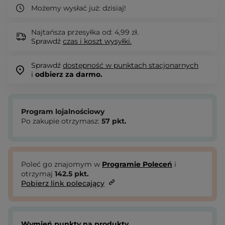
Możemy wysłać już:
dzisiaj!
Najtańsza przesyłka od: 4,99 zł.
Sprawdź
czas i koszt wysyłki.
Sprawdź
dostępność w punktach stacjonarnych
i
odbierz za darmo.
Program lojalnościowy
Po zakupie otrzymasz:
57
pkt.
Poleć go znajomym w
Programie Poleceń
i
otrzymaj
142.5
pkt.
Pobierz link polecający
Wymień punkty na produkty.