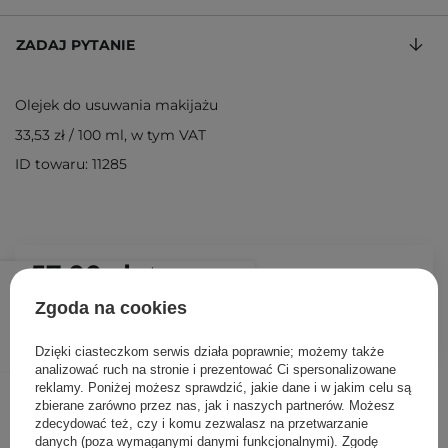
ZADAJ PYTANIE
Olejek do usuwania makijażu
33,53 zł
/
100 ml
, w tym VAT
ID towaru: 11285
57,00 zł
/
szt.
Zgoda na cookies
DODAJ DO KOSZYKA
Dzięki ciasteczkom serwis działa poprawnie; możemy także
analizować ruch na stronie i prezentować Ci spersonalizowane
reklamy. Poniżej możesz sprawdzić, jakie dane i w jakim celu są
Inni klienci sprawdzali również
zbierane zarówno przez nas, jak i naszych partnerów. Możesz
zdecydować też, czy i komu zezwalasz na przetwarzanie
danych (poza wymaganymi danymi funkcjonalnymi). Zgodę