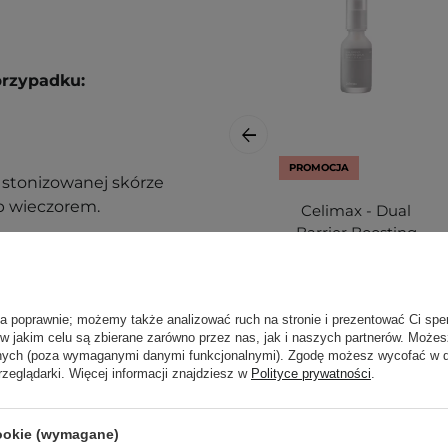
przypadku:
PROMOCJA
 stonizowanej skórze
ub wieczorem.
Celimax - Dual
Barrier Boosting
ą. Zajrzyj do naszego
Serum -
ęcej.
Nawilżające Serum
z Kompleksem
Ceramidów - 30ml
ła poprawnie; możemy także analizować ruch na stronie i prezentować Ci spe
 w jakim celu są zbierane zarówno przez nas, jak i naszych partnerów. Może
anych (poza wymaganymi danymi funkcjonalnymi). Zgodę możesz wycofać w
rzeglądarki. Więcej informacji znajdziesz w
Polityce prywatności
.
67,90 zł
cookie (wymagane)