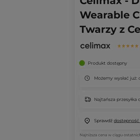
Celimax - D
Wearable C
Twarzy z C
Produkt dostępny
Możemy wysłać już:
d
Najtańsza przesyłka o
Sprawdź
dostępność
Najniższa cena w ciągu ostatnic