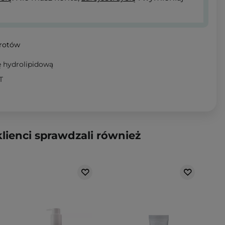
wrotów
 hydrolipidową
T
klienci sprawdzali również