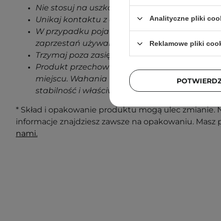
Nie stosuj na uszkodzoną skórę.
Analityczne pliki coo
Unikaj kontaktu z oczami.
W przypadku pojawienia się jakichkolwiek oz
zaprzestań używania produktu.
Reklamowe pliki coo
Trzymaj poza zasięgiem dzieci.
Produkt przechowuj w temperaturze pokojowe
miejscu. Wahania temperatur podczas transp
POTWIERD
stabilność i właściwości produktu.
* Skład i opakowanie produktu mogą ulec zmianie. N
informacje znajdziesz zawsze na opakowaniu. Masz 
nami.