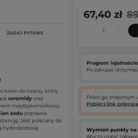
67,40 zł
89
ZADAJ PYTANIE
Program lojalności
Po zakupie otrzymas
ą
kki krem do twarzy, który
Poleć go znajomym
jące
ceramidy
oraz
Pobierz link polecaj
ement międzykomórkowy.
nian sodu
poprawia
tencję. Jest polecany do
rą hydrolipidową.
Wymień punkty na 
Aby to zrobić
zaloguj