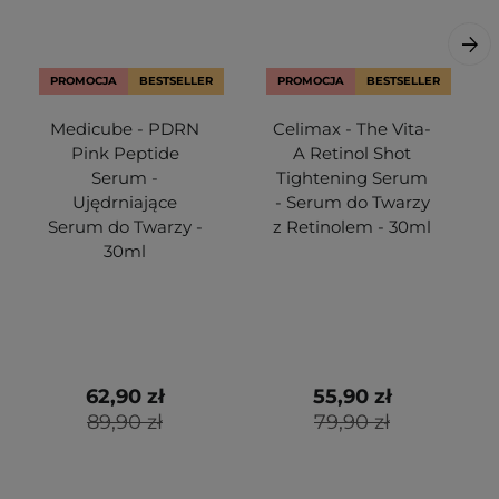
PROMOCJA
BESTSELLER
PROMOCJA
BESTSELLER
Medicube - PDRN
Celimax - The Vita-
Pink Peptide
A Retinol Shot
Serum -
Tightening Serum
Ujędrniające
- Serum do Twarzy
Serum do Twarzy -
z Retinolem - 30ml
30ml
62,90 zł
55,90 zł
89,90 zł
79,90 zł