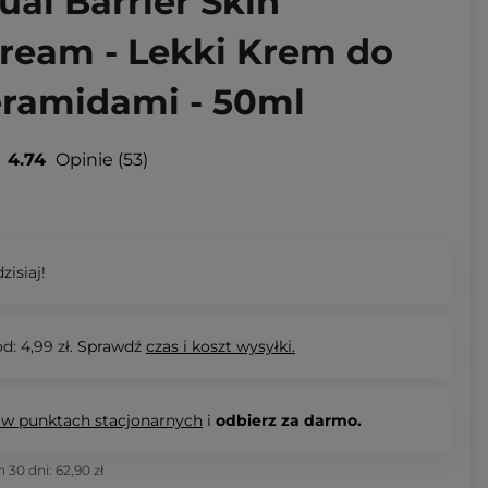
ual Barrier Skin
ream - Lekki Krem do
eramidami - 50ml
4.74
Opinie
53
zisiaj!
d: 4,99 zł.
Sprawdź
czas i koszt wysyłki.
 w punktach stacjonarnych
i
odbierz za darmo.
h 30 dni:
62,90 zł