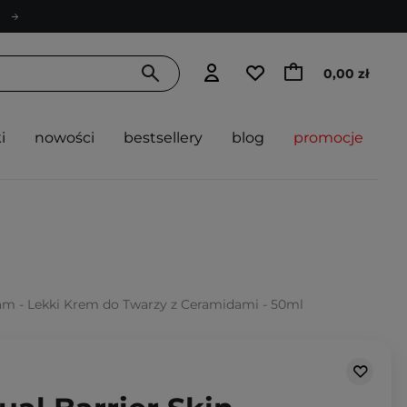
0,00 zł
i
nowości
bestsellery
blog
promocje
eam - Lekki Krem do Twarzy z Ceramidami - 50ml