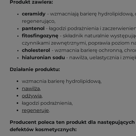
Produkt zawiera:
ceramidy
- wzmacniają barierę hydrolipidową, d
regenerująco,
pantenol
- łagodzi podrażnienia i zaczerwienien
fitosfingozynę
- składnik naturalnie występuj
czynnikami zewnętrznymi, poprawia poziom na
cholesterol
- wzmacnia barierę ochronną, chro
hialuronian sodu
- nawilża, uelastycznia i zmię
Działanie produktu:
wzmacnia barierę hydrolipidową,
nawilża
,
odżywia
,
łagodzi podrażnienia,
regeneruje
.
Producent poleca ten produkt dla następujących 
defektów kosmetycznych: