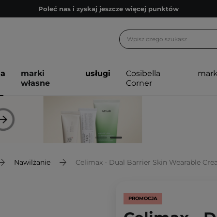
Poleć nas i zyskaj jeszcze więcej punktów
Zapisz się na newsletter pełen porad
Bezpłatne konsultacje kosmetologiczne
Z nami to możliwe! Realizacja zamówienia do 24h.
ja
marki
usługi
Cosibella
mark
Poleć nas i zyskaj jeszcze więcej punktów
własne
Corner
Zapisz się na newsletter pełen porad
Nawilżanie
Celimax - Dual Barrier Skin Wearable Cr
PROMOCJA