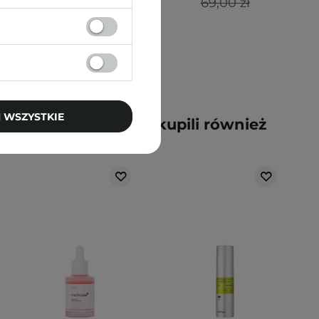
74,90 zł
69,00 zł
 WSZYSTKIE
y kupili ten produkt, kupili również