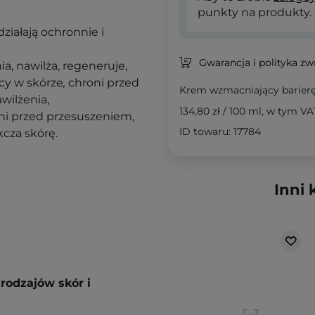
punkty na produkty.
ziałają ochronnie i
Gwarancja i polityka z
ia, nawilża, regeneruje,
ący w skórze
,
chroni przed
Krem wzmacniający barierę
wilżenia,
134,80 zł
/
100 ml
, w tym VA
ni przed przesuszeniem,
ID towaru: 17784
kcza skórę.
Inni 
rodzajów skór i