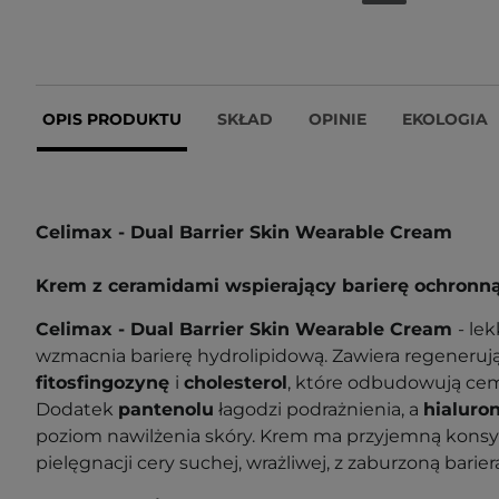
OPIS PRODUKTU
SKŁAD
OPINIE
EKOLOGIA
Celimax - Dual Barrier Skin Wearable Cream
Krem z ceramidami wspierający barierę ochronn
Celimax - Dual Barrier Skin Wearable Cream
- le
wzmacnia barierę hydrolipidową. Zawiera regeneru
fitosfingozynę
i
cholesterol
, które odbudowują c
Dodatek
pantenolu
łagodzi podrażnienia, a
hialuro
poziom nawilżenia skóry. Krem ma przyjemną konsys
pielęgnacji cery suchej, wrażliwej, z zaburzoną barie