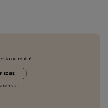
rosto na maila!
PISZ SIĘ
anie moich