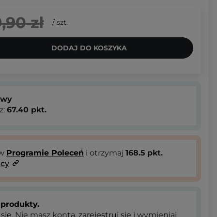
,90 zł
/
szt.
DODAJ DO KOSZYKA
owy
z:
67.40
pkt.
 w
Programie Poleceń
i otrzymaj
168.5
pkt.
ący
produkty.
 się
. Nie masz konta,
zarejestruj się
i wymieniaj