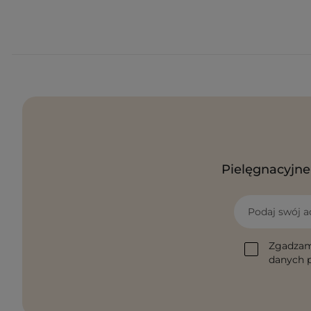
Pielęgnacyjne 
Podaj swój a
Zgadzam
danych p