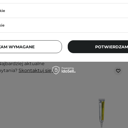
84,90 zł
kie
nak podrażnienia,
kie
j, w zacienionym
ortu nie wpłyną na
ZAM WYMAGANE
POTWIERDZAM
Klienci, którz
ajbardziej aktualne
pytania?
Skontaktuj się z