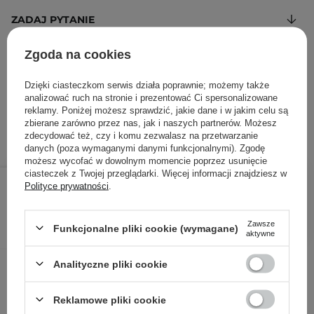
ZADAJ PYTANIE
Zgoda na cookies
Zestaw zawiera krem regenerujący oraz krem łagodzący
387,60 zł
/
100 ml
, w tym VAT
Dzięki ciasteczkom serwis działa poprawnie; możemy także
analizować ruch na stronie i prezentować Ci spersonalizowane
ID towaru: 27274
reklamy. Poniżej możesz sprawdzić, jakie dane i w jakim celu są
zbierane zarówno przez nas, jak i naszych partnerów. Możesz
zdecydować też, czy i komu zezwalasz na przetwarzanie
danych (poza wymaganymi danymi funkcjonalnymi). Zgodę
możesz wycofać w dowolnym momencie poprzez usunięcie
ciasteczek z Twojej przeglądarki. Więcej informacji znajdziesz w
193,80 zł
204,00 zł
/
szt.
Polityce prywatności
.
DODAJ DO KOSZYKA
Zawsze
Funkcjonalne pliki cookie (wymagane)
aktywne
Inni klienci sprawdzali również
Analityczne pliki cookie
Reklamowe pliki cookie