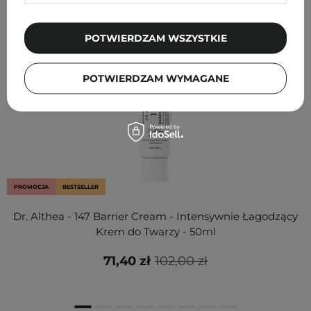
POTWIERDZAM WSZYSTKIE
POTWIERDZAM WYMAGANE
PROMOCJA
BESTSELLER
Dr. Althea - 147 Barrier Cream - Intensywnie Łagodzący
Krem do Twarzy - 50ml
71,40 zł
102,00 zł