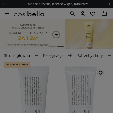
Poleć nas i zyskaj jeszcze więcej punktów
Zapisz się na newsletter pełen porad
Bezpłatne konsultacje kosmetologiczne
Z nami to możliwe! Realizacja zamówienia do 24h.
Poleć nas i zyskaj jeszcze więcej punktów
Zapisz się na newsletter pełen porad
Strona główna
Pielęgnacja
Potrzeby skóry
W ZESTAWIE TANIEJ