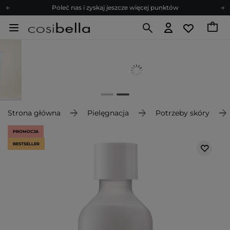
Poleć nas i zyskaj jeszcze więcej punktów
Zapisz się na newsletter pełen porad
Bezpłatne konsultacje kosmetologiczne
Z nami to możliwe! Realizacja zamówienia do 24h.
Poleć nas i zyskaj jeszcze więcej punktów
Zapisz się na newsletter pełen porad
Strona główna
Pielęgnacja
Potrzeby skóry
PROMOCJA
BESTSELLER