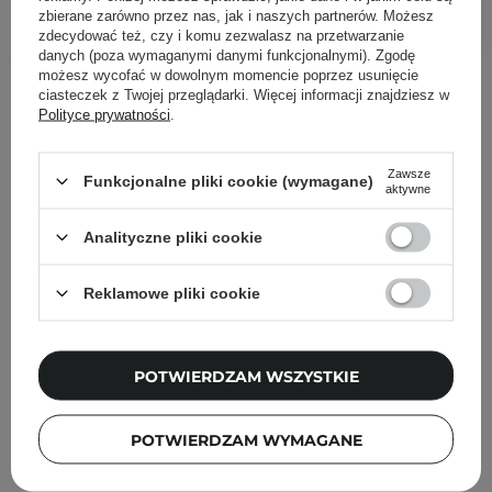
DODAJ DO KOSZYKA
zbierane zarówno przez nas, jak i naszych partnerów. Możesz
zdecydować też, czy i komu zezwalasz na przetwarzanie
danych (poza wymaganymi danymi funkcjonalnymi). Zgodę
możesz wycofać w dowolnym momencie poprzez usunięcie
Inni klienci sprawdzali również
ciasteczek z Twojej przeglądarki. Więcej informacji znajdziesz w
Polityce prywatności
.
Zawsze
Funkcjonalne pliki cookie (wymagane)
aktywne
Analityczne pliki cookie
Reklamowe pliki cookie
POTWIERDZAM WSZYSTKIE
POTWIERDZAM WYMAGANE