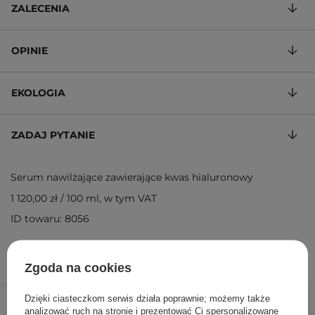
ZALECENIA
OPINIE
EKOLOGIA
ZADAJ PYTANIE
Serum nawilżające zawierające kwas hialuronowy
1 120,00 zł
/
100 ml
, w tym VAT
ID towaru: 8056
Zgoda na cookies
336,00 zł
/
szt.
Dzięki ciasteczkom serwis działa poprawnie; możemy także
analizować ruch na stronie i prezentować Ci spersonalizowane