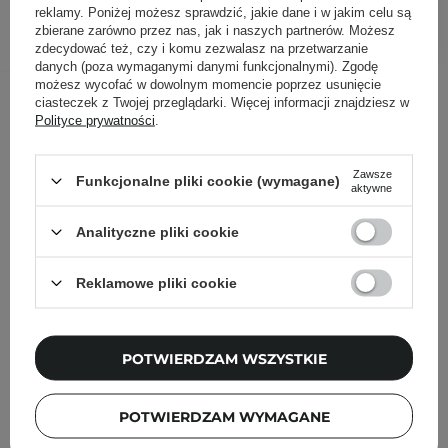
reklamy. Poniżej możesz sprawdzić, jakie dane i w jakim celu są
DODAJ DO KOSZYKA
zbierane zarówno przez nas, jak i naszych partnerów. Możesz
zdecydować też, czy i komu zezwalasz na przetwarzanie
danych (poza wymaganymi danymi funkcjonalnymi). Zgodę
możesz wycofać w dowolnym momencie poprzez usunięcie
Inni klienci sprawdzali również
ciasteczek z Twojej przeglądarki. Więcej informacji znajdziesz w
Polityce prywatności
.
Zawsze
Funkcjonalne pliki cookie (wymagane)
aktywne
Analityczne pliki cookie
Reklamowe pliki cookie
POTWIERDZAM WSZYSTKIE
POTWIERDZAM WYMAGANE