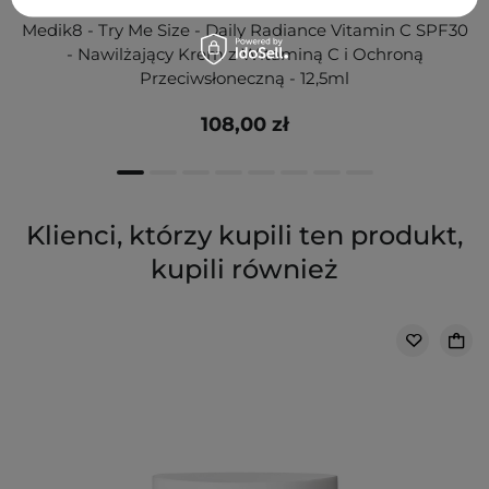
Medik8 - Try Me Size - Daily Radiance Vitamin C SPF30
- Nawilżający Krem z Witaminą C i Ochroną
Przeciwsłoneczną - 12,5ml
108,00 zł
Klienci, którzy kupili ten produkt,
kupili również