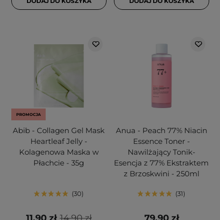
DODAJ DO KOSZYKA
DODAJ DO KOSZYKA
PROMOCJA
Abib - Collagen Gel Mask
Anua - Peach 77% Niacin
Heartleaf Jelly -
Essence Toner -
Kolagenowa Maska w
Nawilżający Tonik-
Płachcie - 35g
Esencja z 77% Ekstraktem
z Brzoskwini - 250ml
30
31
11,90 zł
14,90 zł
79,90 zł