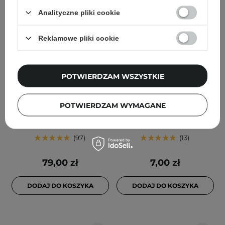
Analityczne pliki cookie
Reklamowe pliki cookie
POTWIERDZAM WSZYSTKIE
Torriden - Soothing
Missha - Airy Fit Sheet
Cream - Krem Łagodzący
Mask - Green Tea -
POTWIERDZAM WYMAGANE
z Kwasem Hialuronowym
Nawilżająca Maska w
- 100ml
Płachcie - 19g
97
13
79,00 zł
7,00 zł
DODAJ DO KOSZYKA
DODAJ DO KOSZYKA