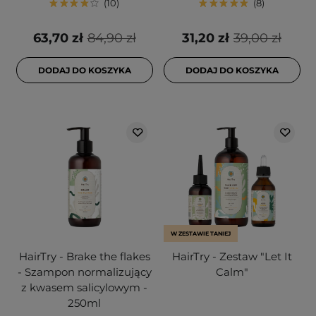
10
8
63,70 zł
84,90 zł
31,20 zł
39,00 zł
DODAJ DO KOSZYKA
DODAJ DO KOSZYKA
W ZESTAWIE TANIEJ
HairTry - Brake the flakes
HairTry - Zestaw "Let It
- Szampon normalizujący
Calm"
z kwasem salicylowym -
250ml