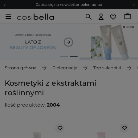
Zapisz się na newsletter pełen porad
Bezpłatne konsultacje kosmetologiczne
Z nami to możliwe! Realizacja zamówienia do 24h.
Poleć nas i zyskaj jeszcze więcej punktów
Zapisz się na newsletter pełen porad
Strona główna
Pielęgnacja
Top składniki
Kosmetyki z ekstraktami
roślinnymi
Ilość produktów:
2004