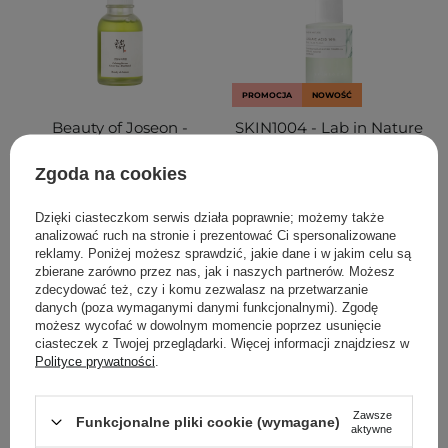
PROMOCJA
NOWOŚĆ
Beauty of Joseon -
SKIN1004 - Lab in Nature
Calming Serum Green
Azelaic Acid 10 Ampoule -
Tea + Panthenol -
Łagodzące Serum z
Zgoda na cookies
Łagodzące Serum - 60ml
Kwasem Azelainowym -
9ml
Dzięki ciasteczkom serwis działa poprawnie; możemy także
analizować ruch na stronie i prezentować Ci spersonalizowane
reklamy. Poniżej możesz sprawdzić, jakie dane i w jakim celu są
115
zbierane zarówno przez nas, jak i naszych partnerów. Możesz
zdecydować też, czy i komu zezwalasz na przetwarzanie
29,80 zł
35,00 zł
89,00 zł
danych (poza wymaganymi danymi funkcjonalnymi). Zgodę
możesz wycofać w dowolnym momencie poprzez usunięcie
ciasteczek z Twojej przeglądarki. Więcej informacji znajdziesz w
DODAJ DO KOSZYKA
DODAJ DO KOSZYKA
Polityce prywatności
.
Zawsze
Funkcjonalne pliki cookie (wymagane)
aktywne