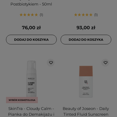
Postbiotykiem - 50ml
1
1
76,00 zł
93,00 zł
DODAJ DO KOSZYKA
DODAJ DO KOSZYKA
WYBÓR KOSMETOLOGA
SkinTra - Cloudy Calm -
Beauty of Joseon - Daily
Pianka do Demakijażu i
Tinted Fluid Sunscreen