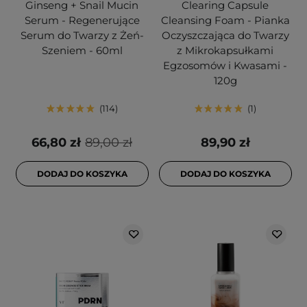
Ginseng + Snail Mucin
Clearing Capsule
Serum - Regenerujące
Cleansing Foam - Pianka
Serum do Twarzy z Żeń-
Oczyszczająca do Twarzy
Szeniem - 60ml
z Mikrokapsułkami
Egzosomów i Kwasami -
120g
114
1
66,80 zł
89,00 zł
89,90 zł
DODAJ DO KOSZYKA
DODAJ DO KOSZYKA