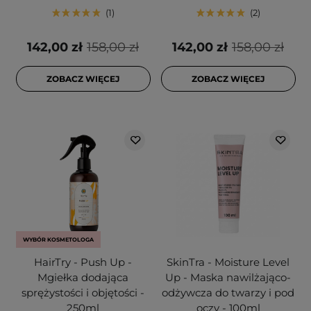
1
2
142,00 zł
158,00 zł
142,00 zł
158,00 zł
ZOBACZ WIĘCEJ
ZOBACZ WIĘCEJ
WYBÓR KOSMETOLOGA
HairTry - Push Up -
SkinTra - Moisture Level
Mgiełka dodająca
Up - Maska nawilżająco-
sprężystości i objętości -
odżywcza do twarzy i pod
250ml
oczy - 100ml