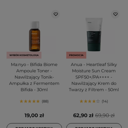
WYBÓR KOSMETOLOGA
PROMOCJA
Ma:nyo - Bifida Biome
Anua - Heartleaf Silky
Ampoule Toner -
Moisture Sun Cream
Nawilżający Tonik-
SPF50+/PA++++ -
Ampułka z Fermentem
Nawilżający Krem do
Bifida - 30ml
Twarzy z Filtrem - 50ml
88
14
19,00 zł
62,90 zł
69,90 zł