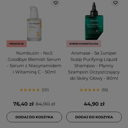
PROMOCJA
WYBÓR KOSMETOLOGA
Numbuzin - No.5
Aromase - 5α Juniper
Goodbye Blemish Serum
Scalp Purifying Liquid
- Serum z Niacynamidem
Shampoo - Płynny
i Witaminą C - 50ml
Szampon Oczyszczający
do Skóry Głowy - 80ml
121
55
76,40 zł
84,90 zł
44,90 zł
DODAJ DO KOSZYKA
DODAJ DO KOSZYKA