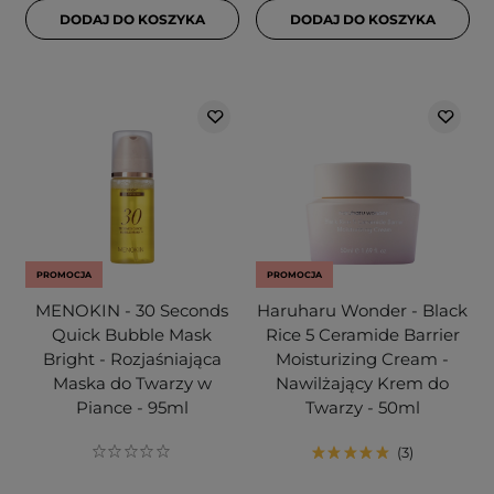
DODAJ DO KOSZYKA
DODAJ DO KOSZYKA
PROMOCJA
PROMOCJA
MENOKIN - 30 Seconds
Haruharu Wonder - Black
Quick Bubble Mask
Rice 5 Ceramide Barrier
Bright - Rozjaśniająca
Moisturizing Cream -
Maska do Twarzy w
Nawilżający Krem do
Piance - 95ml
Twarzy - 50ml
3