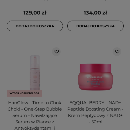
129,00 zł
134,00 zł
DODAJ DO KOSZYKA
DODAJ DO KOSZYKA
WYBÓR KOSMETOLOGA
HanGlow - Time to Chok
EQQUALBERRY - NAD+
Chok! - One-Step Bubble
Peptide Boosting Cream -
Serum - Nawilżające
Krem Peptydowy z NAD+
Serum w Piance z
- 50ml
Antyoksydantami i