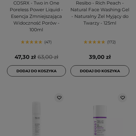
COSRX - Two in One
Resibo - Rich Peach -
Poreless Power Liquid -
Natural Face Washing Gel
Esencja Zmniejszająca
- Naturalny Żel Myjący do
Widoczność Porów -
Twarzy - 125ml
100ml
47
172
47,30 zł
63,00 zł
39,00 zł
DODAJ DO KOSZYKA
DODAJ DO KOSZYKA