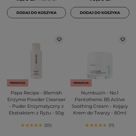
DODAJ DO KOSZYKA
DODAJ DO KOSZYKA
PROMOCJA
PROMOCJA
Papa Recipe - Blemish
Numbuzin - No.1
Enzyme Powder Cleanser
Pantothenic B5 Active
- Puder Enzymatyczny z
Soothing Cream - Kojący
Ekstraktem z Ryżu - 50g
Krem do Twarzy - 80ml
20
11