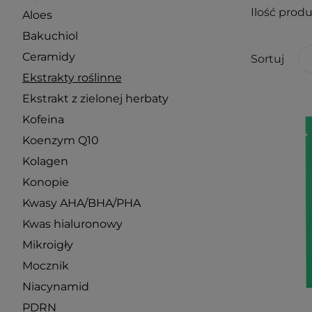
Ilość prod
Aloes
Bakuchiol
Ceramidy
Sortuj
Ekstrakty roślinne
Ekstrakt z zielonej herbaty
Kofeina
Koenzym Q10
Kolagen
Konopie
Kwasy AHA/BHA/PHA
Kwas hialuronowy
Mikroigły
Mocznik
Niacynamid
PDRN