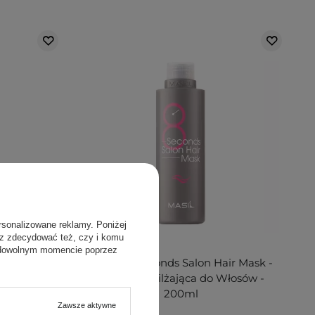
rsonalizowane reklamy. Poniżej
sz zdecydować też, czy i komu
 dowolnym momencie poprzez
air Mask -
Masil - 8 Seconds Salon Hair Mask -
sów - 350ml
Maska Nawilżająca do Włosów -
200ml
Zawsze aktywne