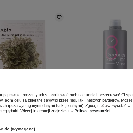
ła poprawnie; możemy także analizować ruch na stronie i prezentować Ci spe
 w jakim celu są zbierane zarówno przez nas, jak i naszych partnerów. Może
anych (poza wymaganymi danymi funkcjonalnymi). Zgodę możesz wycofać w
 Mild Acidic pH Sheet Mask
Masil - 8 Seconds Salon H
rzeglądarki. Więcej informacji znajdziesz w
Polityce prywatności
.
Rose Fit - Delikatna Maska w
Maska Nawilżająca do Wło
Płachcie - 30ml
cookie (wymagane)