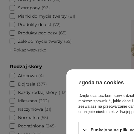
Szampony
96
Pianki do mycia twarzy
81
Produkty do ust
72
Produkty pod oczy
65
Żele do mycia twarzy
55
+ Pokaż wszystko
Rodzaj skóry
Atopowa
4
Zgoda na cookies
Dojrzała
377
Każdy rodzaj skóry
1137
Dzięki ciasteczkom serwis dzia
Mieszana
202
możesz sprawdzić, jakie dane i
zezwalasz na przetwarzanie d
Naczyniowa
31
Abib -
usunięcie ciasteczek z Twojej p
Normalna
55
Jericho 
Podrażniona
245
Funkcjonalne pliki 