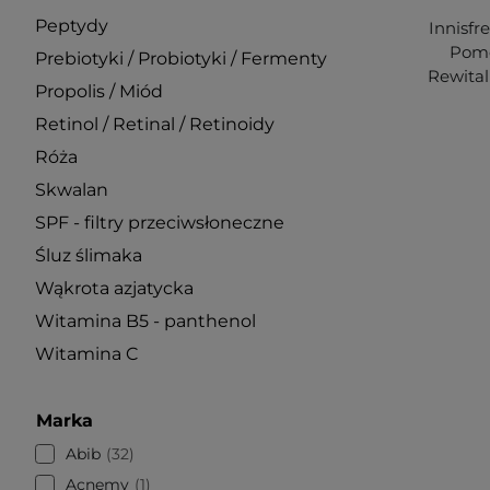
Peptydy
Innisfr
Pome
Prebiotyki / Probiotyki / Fermenty
Rewital
Propolis / Miód
Retinol / Retinal / Retinoidy
Róża
Skwalan
SPF - filtry przeciwsłoneczne
Śluz ślimaka
Wąkrota azjatycka
Witamina B5 - panthenol
Witamina C
Marka
Abib
32
Acnemy
1