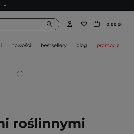
0,00 zł
i
nowości
bestsellery
blog
promocje
i roślinnymi