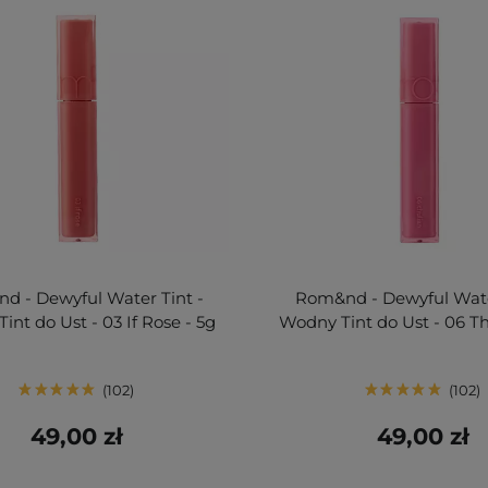
d - Dewyful Water Tint -
Rom&nd - Dewyful Wate
int do Ust - 03 If Rose - 5g
Wodny Tint do Ust - 06 Th
102
102
49,00 zł
49,00 zł