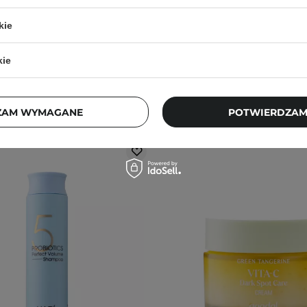
16
23
kie
12,90 zł
79,00 zł
kie
ZAM WYMAGANE
POTWIERDZAM