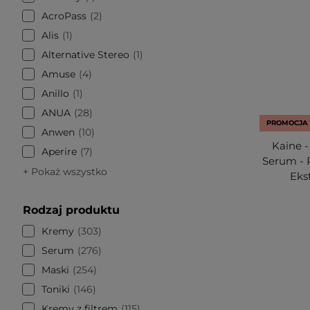
AcroPass
2
Alis
1
Alternative Stereo
1
Amuse
4
Anillo
1
ANUA
28
PROMOCJA
Anwen
10
Kaine 
Aperire
7
Serum - 
+ Pokaż wszystko
Eks
Rodzaj produktu
Kremy
303
Serum
276
Maski
254
Toniki
146
Kremy z filtrem
115