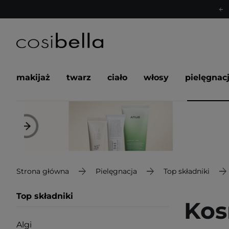
makijaż
twarz
ciało
włosy
pielęgnac
Strona główna
Pielęgnacja
Top składniki
Top składniki
Kos
Algi