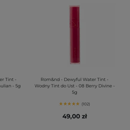
r Tint -
Rom&nd - Dewyful Water Tint -
ulian - 5g
Wodny Tint do Ust - 08 Berry Divine -
5g
102
49,00 zł