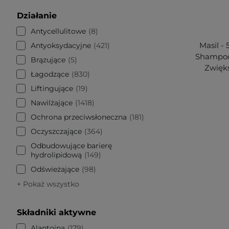
Działanie
Antycellulitowe
8
Masil -
Antyoksydacyjne
421
Shampoo
Brązujące
5
Zwięk
Łagodzące
830
Liftingujące
19
Nawilżające
1418
Ochrona przeciwsłoneczna
181
Oczyszczające
364
Odbudowujące barierę
hydrolipidową
149
Odświeżające
98
+ Pokaż wszystko
Składniki aktywne
Alantoina
179