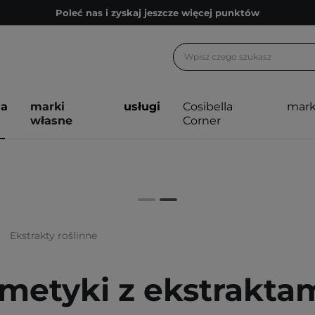
Poleć nas i zyskaj jeszcze więcej punktów
Zapisz się na newsletter pełen porad
Bezpłatne konsultacje kosmetologiczne
Z nami to możliwe! Realizacja zamówienia do 24h.
ja
marki
usługi
Cosibella
mark
Poleć nas i zyskaj jeszcze więcej punktów
własne
Corner
Zapisz się na newsletter pełen porad
Ekstrakty roślinne
metyki z ekstraktam