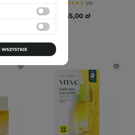
23
65,00 zł
 WSZYSTKIE