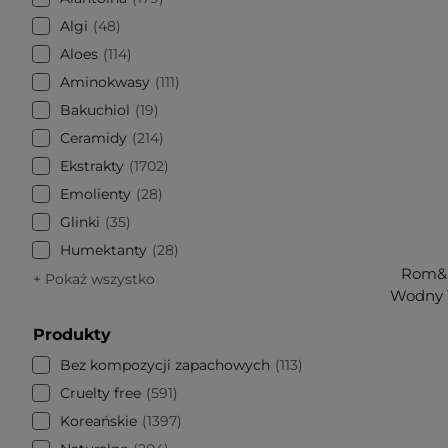
Algi
48
Aloes
114
Aminokwasy
111
Bakuchiol
19
Ceramidy
214
Ekstrakty
1702
Emolienty
28
Glinki
35
Humektanty
28
Rom&n
+ Pokaż wszystko
Wodny T
Produkty
Bez kompozycji zapachowych
113
Cruelty free
591
Koreańskie
1397