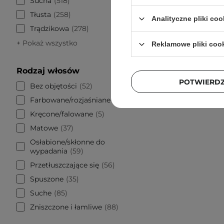
Sucha
518
Tłusta
258
Analityczne pliki coo
Trądzikowa
278
+ Pokaż wszystko
Reklamowe pliki coo
Rodzaj włosów
POTWIERD
Bez objętości
52
Farbowane/rozjaśniane
22
Kręcone/falowane
5
Matowe
37
Osłabione/skłonne do
wypadania
59
Przetłuszczające się
56
Spuszone
35
Suche
85
Zniszczone i łamliwe
88