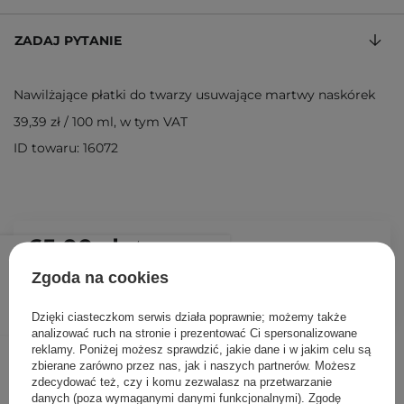
ZADAJ PYTANIE
Nawilżające płatki do twarzy usuwające martwy naskórek
39,39 zł
/
100 ml
, w tym VAT
ID towaru: 16072
65,00 zł
/
szt.
Zgoda na cookies
DODAJ DO KOSZYKA
Dzięki ciasteczkom serwis działa poprawnie; możemy także
analizować ruch na stronie i prezentować Ci spersonalizowane
reklamy. Poniżej możesz sprawdzić, jakie dane i w jakim celu są
Inni klienci sprawdzali również
zbierane zarówno przez nas, jak i naszych partnerów. Możesz
zdecydować też, czy i komu zezwalasz na przetwarzanie
danych (poza wymaganymi danymi funkcjonalnymi). Zgodę