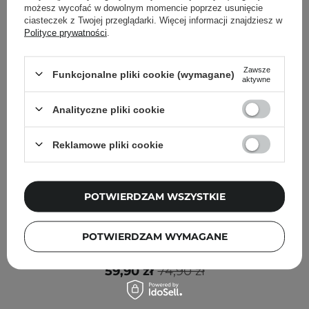
możesz wycofać w dowolnym momencie poprzez usunięcie
ciasteczek z Twojej przeglądarki. Więcej informacji znajdziesz w
Polityce prywatności
.
Zawsze
Funkcjonalne pliki cookie (wymagane)
aktywne
Analityczne pliki cookie
Reklamowe pliki cookie
POTWIERDZAM WSZYSTKIE
PROMOCJA
Abib - Heartleaf Spot Pad Calming Touch - Kojące Płatki
POTWIERDZAM WYMAGANE
do Twarzy - 150ml/80szt
59,90 zł
74,90 zł