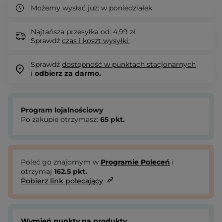
Możemy wysłać już:
w poniedziałek
Najtańsza przesyłka od: 4,99 zł.
Sprawdź
czas i koszt wysyłki.
Sprawdź
dostępność w punktach stacjonarnych
i
odbierz za darmo.
Program lojalnościowy
Po zakupie otrzymasz:
65
pkt.
Poleć go znajomym w
Programie Poleceń
i
otrzymaj
162.5
pkt.
Pobierz link polecający
Wymień punkty na produkty.